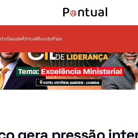
rto
Saúde
África
Mundo
País
Mundo
co gera pressão inte