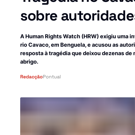
Investigação
Investigação
sobre autoridade
África
Tragédia
Tragédia
Mundo
Energia
Energia
A Human Rights Watch (HRW) exigiu uma in
País
Pontual Tech
rio Cavaco, em Benguela, e acusou as autor
Pontual Tech
resposta à tragédia que deixou dezenas de 
Banca e Seguros
abrigo.
Banca e Seguros
Negócios
Redacção
Pontual
Negócios
Cultura
Religião
Cultura
Construção
Religião
Turismo
Construção
Ambiente