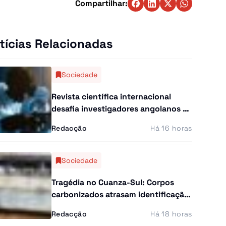
Compartilhar:
tícias Relacionadas
Sociedade
Revista científica internacional
desafia investigadores angolanos a
apresentar os seus estudos
Redacção
Há 16 horas
Sociedade
Tragédia no Cuanza-Sul: Corpos
carbonizados atrasam identificação
e famílias pedem ajuda da CIVICOP
Redacção
Há 18 horas