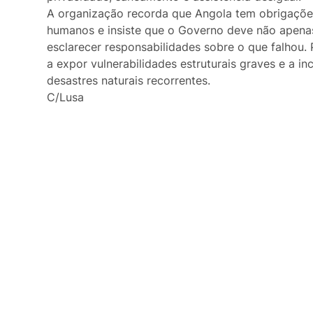
Curiosidades
A organização recorda que Angola tem obrigações
humanos e insiste que o Governo deve não apena
Entrevistas
esclarecer responsabilidades sobre o que falhou.
a expor vulnerabilidades estruturais graves e a i
Última Hora
desastres naturais recorrentes.
C/Lusa
Ensino Superior
Gastronomia
Multimídia