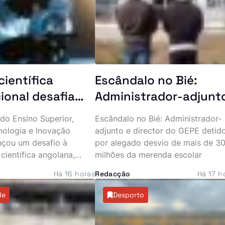
científica
Escândalo no Bié:
ional desafia
Administrador-adjunt
gadores
e director do GEPE
 do Ensino Superior,
Escândalo no Bié: Administrador-
os a apresentar
«batem na parede»
nologia e Inovação
adjunto e director do GEPE detid
 estudos
mais de 30 milhões de
nçou um desafio à
por alegado desvio de mais de 3
ientífica angolana,
milhões da merenda escolar
kzs da merenda escol
investigadores a
Há 16 horas
Redacção
Há 17 h
artigos para publicação
ternacional Merits,
de
Desporto
íça. A iniciativa
r maior projecção