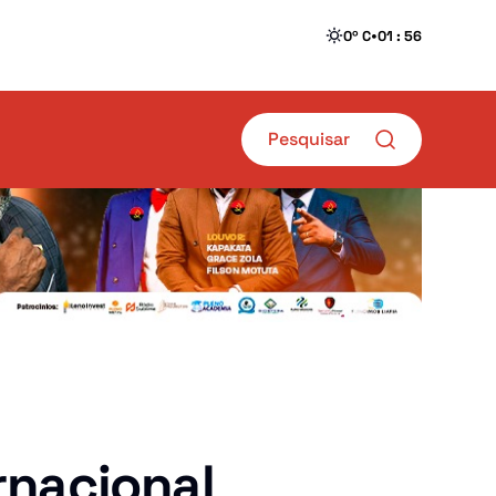
•
0º C
01 : 56
Sociedade
rnacional