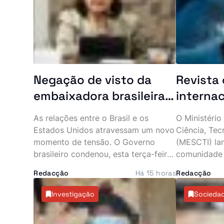
Negação de visto da
Revista 
embaixadora brasileira
internac
aos EUA aumenta
investi
As relações entre o Brasil e os
O Ministério
tensão entre Brasília e
angolan
Estados Unidos atravessam um novo
Ciência, Tec
Washington
os seus
momento de tensão. O Governo
(MESCTI) la
brasileiro condenou, esta terça-feira,
comunidade c
a decisão de Washington de revogar
convidando 
Redacção
Há 15 horas
Redacção
o visto da embaixadora do Brasil nos
submeterem 
Estados Unidos, Maria Luiza Ribeiro
na revista in
Investigação
Socieda
Viotti, classificando as justificações
sediada na Su
apresentadas pelas autoridades
pretende da