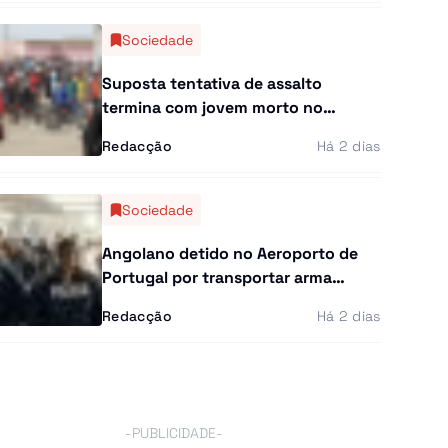
Sociedade
Suposta tentativa de assalto
termina com jovem morto no
Patriota
Redacção
Há 2 dias
Sociedade
Angolano detido no Aeroporto de
Portugal por transportar arma
proibida
Redacção
Há 2 dias
-PUBLICIDADE-