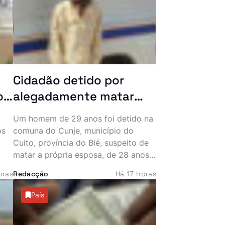
Cidadão detido por
o
alegadamente matar
esposa grávida de oito
Um homem de 29 anos foi detido na
meses no Bié
os
comuna do Cunje, município do
0
Cuito, província do Bié, suspeito de
matar a própria esposa, de 28 anos,
ar
que se encontrava grávida de oito
oras
Redacção
Há 17 horas
meses. Segundo as autoridades, as
agressões terão provocado um parto
País
prematuro que culminou na morte do
bebé, seguindo-se depois o