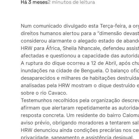
Há 3 meses
2 minutos de leitura
Orgulho ou Vergonha?
Lifestyle
Vox Populi
Casa
Num comunicado divulgado esta Terça-feira, a or
Reportagem
direitos humanos alertou para a “dimensão devast
Fama
Ensino Superior
considerou alarmante o alegado estado de abandon
HRW para África, Sheila Nhancale, defendeu assist
Figuras
Redes Sociais
afectadas e questionou a capacidade das autoridad
A ruptura do dique ocorreu a 12 de Abril, após ch
Curiosidades
Orgulho ou Vergonha?
inundações na cidade de Benguela. O balanço ofic
Entrevistas
desaparecidos e milhares de habitações destruída
Vox Populi
analisadas pela HRW mostram o dique destruído 
Última Hora
sobre o rio Cavaco.
Reportagem
Testemunhos recolhidos pela organização descre
Ensino Superior
afirmam que alertaram repetidamente as autorida
Ensino Superior
Gastronomia
resposta concreta. Um residente do bairro Calom
aviso prévio, obrigando moradores a tentarem sal
Multimídia
Redes Sociais
HRW denunciou ainda condições precárias nos cen
privacidade, saneamento e assistência desigual.