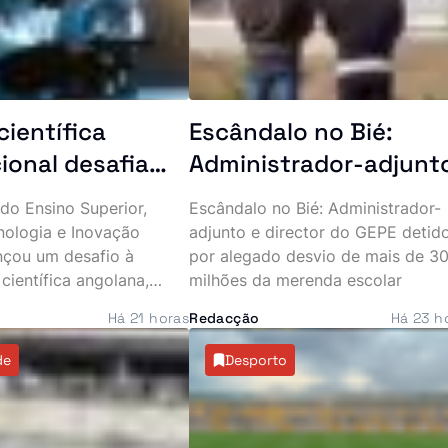
científica
Escândalo no Bié:
ional desafia
Administrador-adjunt
gadores
e director do GEPE
 do Ensino Superior,
Escândalo no Bié: Administrador-
os a apresentar
«batem na parede»
nologia e Inovação
adjunto e director do GEPE detid
 estudos
mais de 30 milhões de
nçou um desafio à
por alegado desvio de mais de 3
ientífica angolana,
milhões da merenda escolar
kzs da merenda escol
investigadores a
Há 21 horas
Redacção
Há 23 h
artigos para publicação
ternacional Merits,
de
Desporto
íça. A iniciativa
r maior projecção
l à investigação