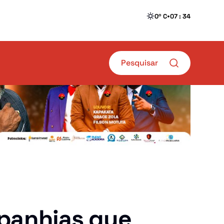
•
0º C
07 : 34
Sociedade
mpanhias que