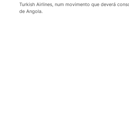
Curiosidades
Turkish Airlines, num movimento que deverá conso
de Angola.
Entrevistas
Última Hora
Ensino Superior
Gastronomia
Multimídia