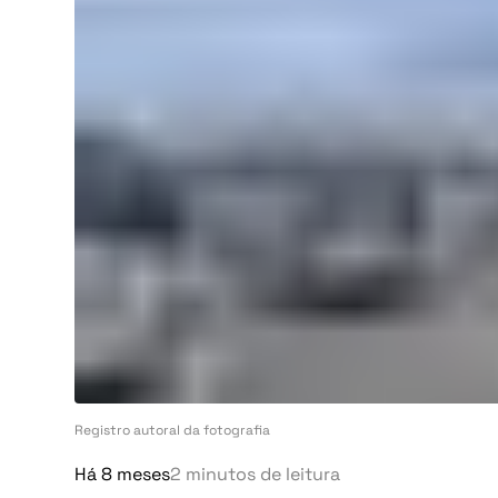
Turismo
Denúncia
Matérias-Primas
Ambiente
Eventos
Denúncia
Indústria
Matérias-Primas
Auto
Eventos
Agricultura
Vozes Pontuais
Indústria
Lifestyle
Auto
Casa
Agricultura
Fama
Registro autoral da fotografia
Vozes Pontuais
Figuras
Há 8 meses
2 minutos de leitura