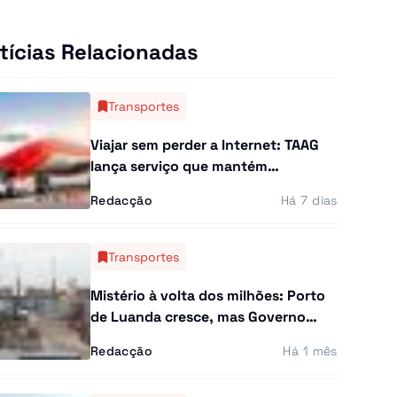
tícias Relacionadas
Transportes
Viajar sem perder a Internet: TAAG
lança serviço que mantém
passageiros ligados em todo o
Redacção
Há 7 dias
mundo
Transportes
Mistério à volta dos milhões: Porto
de Luanda cresce, mas Governo
esconde custo dos investimentos
Redacção
Há 1 mês