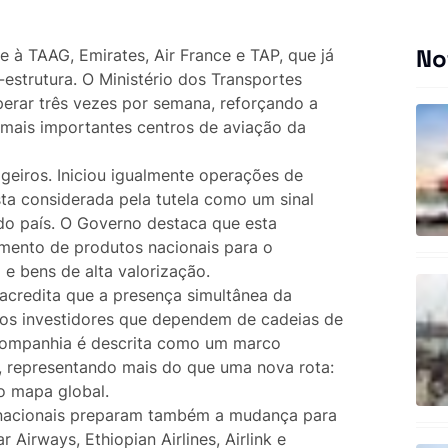
No
e à TAAG, Emirates, Air France e TAP, que já
-estrutura. O Ministério dos Transportes
perar três vezes por semana, reforçando a
s mais importantes centros de aviação da
geiros. Iniciou igualmente operações de
a considerada pela tutela como um sinal
do país. O Governo destaca que esta
mento de produtos nacionais para o
e bens de alta valorização.
 acredita que a presença simultânea da
vos investidores que dependem de cadeias de
companhia é descrita como um marco
na, representando mais do que uma nova rota:
o mapa global.
rnacionais preparam também a mudança para
 Airways, Ethiopian Airlines, Airlink e