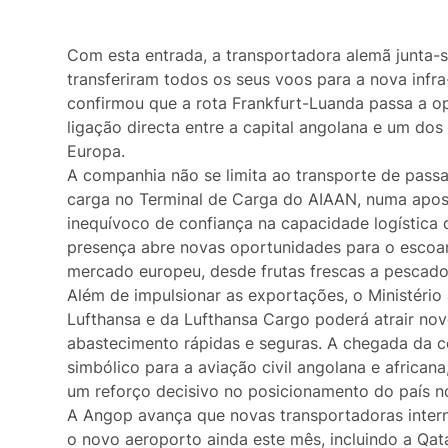
Orgulho ou Vergonha?
Lifestyle
Vox Populi
Com esta entrada, a transportadora alemã junta-s
Casa
transferiram todos os seus voos para a nova infra
Reportagem
confirmou que a rota Frankfurt-Luanda passa a o
Fama
ligação directa entre a capital angolana e um do
Ensino Superior
Europa.
Figuras
Redes Sociais
A companhia não se limita ao transporte de passa
carga no Terminal de Carga do AIAAN, numa apost
Curiosidades
Orgulho ou Vergonha?
inequívoco de confiança na capacidade logística 
presença abre novas oportunidades para o escoa
Entrevistas
Vox Populi
mercado europeu, desde frutas frescas a pescado 
Última Hora
Além de impulsionar as exportações, o Ministério
Reportagem
Lufthansa e da Lufthansa Cargo poderá atrair no
Ensino Superior
abastecimento rápidas e seguras. A chegada da 
Ensino Superior
simbólico para a aviação civil angolana e africa
Gastronomia
um reforço decisivo no posicionamento do país n
Multimídia
Redes Sociais
A Angop avança que novas transportadoras inte
o novo aeroporto ainda este mês, incluindo a Qatar