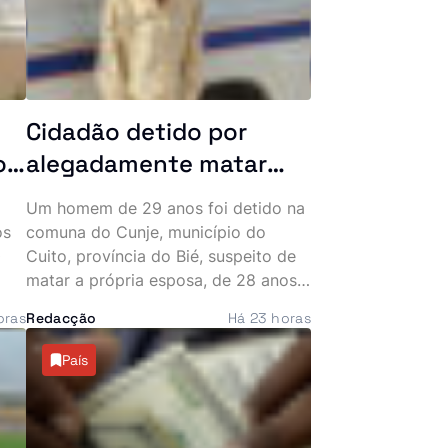
Cidadão detido por
o
alegadamente matar
esposa grávida de oito
Um homem de 29 anos foi detido na
meses no Bié
os
comuna do Cunje, município do
0
Cuito, província do Bié, suspeito de
matar a própria esposa, de 28 anos,
ar
que se encontrava grávida de oito
oras
Redacção
Há 23 horas
meses. Segundo as autoridades, as
agressões terão provocado um parto
País
prematuro que culminou na morte do
bebé, seguindo-se depois o
falecimento da mulher devido à