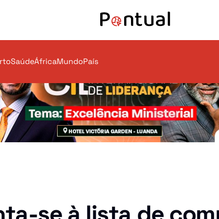
rto
Saúde
África
Mundo
País
Mundo
nta-se à lista de co