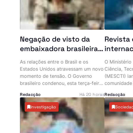
Negação de visto da
Revista 
embaixadora brasileira
internac
aos EUA aumenta
investi
As relações entre o Brasil e os
O Ministério
tensão entre Brasília e
angolan
Estados Unidos atravessam um novo
Ciência, Tec
Washington
os seus
momento de tensão. O Governo
(MESCTI) la
brasileiro condenou, esta terça-feira,
comunidade c
a decisão de Washington de revogar
convidando 
Redacção
Há 20 horas
Redacção
o visto da embaixadora do Brasil nos
submeterem 
Estados Unidos, Maria Luiza Ribeiro
na revista in
Investigação
Socieda
Viotti, classificando as justificações
sediada na Su
apresentadas pelas autoridades
pretende da
norte-americanas como “falsas” e
internaciona