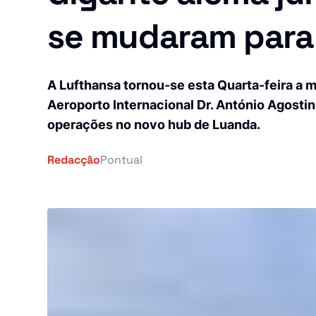
Investigação
Investigação
se mudaram para 
África
Tragédia
Tragédia
Mundo
Energia
Energia
A Lufthansa tornou-se esta Quarta-feira a m
País
Pontual Tech
Aeroporto Internacional Dr. António Agosti
Pontual Tech
operações no novo hub de Luanda.
Banca e Seguros
Banca e Seguros
Negócios
Redacção
Pontual
Negócios
Cultura
Religião
Cultura
Construção
Religião
Turismo
Construção
Ambiente