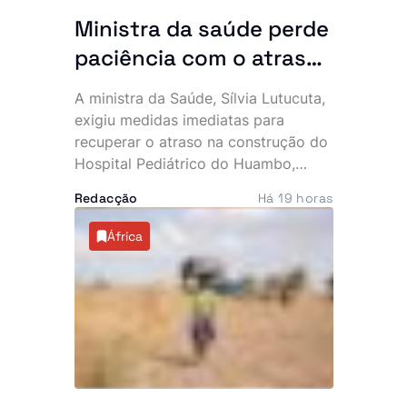
Ministra da saúde perde
paciência com o atraso
do hospital de 140
A ministra da Saúde, Sílvia Lutucuta,
milhões de dólares no
exigiu medidas imediatas para
Huambo
recuperar o atraso na construção do
Hospital Pediátrico do Huambo,
depois de constatar que a
Redacção
Há 19 horas
empreitada, iniciada em 2023,
apresenta uma execução física
África
inferior a 50%, quando já deveria
rondar os 80%. Apesar do cenário, a
governante acredita que a unidade
poderá ser concluída e inaugurada
ainda este ano.