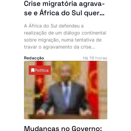
Crise migratória agrava-
se e África do Sul quer
resposta conjunta do
A África do Sul defendeu a
continente
realização de um diálogo continental
sobre migração, numa tentativa de
travar o agravamento da crise
provocada pela recente vaga de
Redacção
Há 19 horas
manifestações anti-imigração e
ataques contra cidadãos
Política
estrangeiros. O tema deverá dominar
a próxima cimeira da Comunidade de
Desenvolvimento da África Austral
(SADC), marcada para este mês, em
Durban.
Mudanças no Governo: