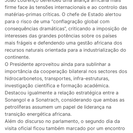
Lifestyle
firme face às tensões internacionais e ao controlo das
matérias-primas críticas. O chefe de Estado alertou
Casa
para o risco de uma “conflagração global com
consequências dramáticas”, criticando a imposição de
Fama
interesses das grandes potências sobre os países
mais frágeis e defendendo uma gestão africana dos
Figuras
recursos naturais orientada para a industrialização do
continente.
Orgulho ou Vergonha?
O Presidente aproveitou ainda para sublinhar a
importância da cooperação bilateral nos sectores dos
Vox Populi
hidrocarbonetos, transportes, infra-estruturas,
investigação científica e formação académica.
Reportagem
Destacou igualmente a relação estratégica entre a
Sonangol e a Sonatrach, considerando que ambas as
Ensino Superior
petrolíferas assumem um papel de liderança na
transição energética africana.
Redes Sociais
Além do discurso no parlamento, o segundo dia da
visita oficial ficou também marcado por um encontro