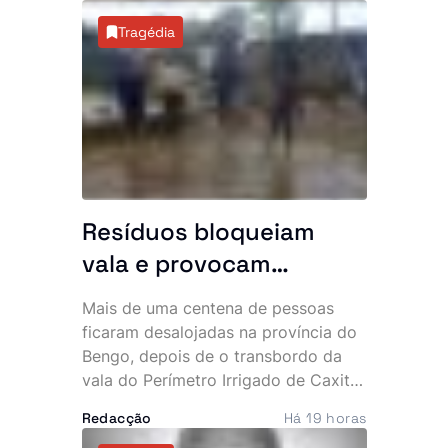
mais acessível e impulsionar o
Tragédia
sector. A primeira fase da iniciativa
arrancou com a integração de
operadores turísticos no novo
sistema de pagamento.
Resíduos bloqueiam
vala e provocam
inundação que
Mais de uma centena de pessoas
desalojou mais de 100
ficaram desalojadas na província do
pessoas
Bengo, depois de o transbordo da
vala do Perímetro Irrigado de Caxito
inundar mais de 20 habitações na
Redacção
Há 19 horas
zona da Quinjamba, município do