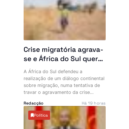
rondar os 80%. Apesar do cenário, a
governante acredita que a unidade
poderá ser concluída e inaugurada
ainda este ano.
Crise migratória agrava-
se e África do Sul quer
resposta conjunta do
A África do Sul defendeu a
continente
realização de um diálogo continental
sobre migração, numa tentativa de
travar o agravamento da crise
provocada pela recente vaga de
Redacção
Há 19 horas
manifestações anti-imigração e
ataques contra cidadãos
Política
estrangeiros. O tema deverá dominar
a próxima cimeira da Comunidade de