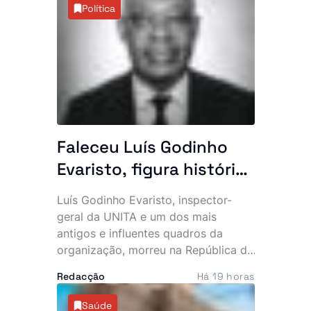
Dande. A falta de desassoreamento e
Política
a acumulação de resíduos são
apontadas como as principais causas
do incidente.
Faleceu Luís Godinho
Evaristo, figura histórica
da UNITA e antigo
Luís Godinho Evaristo, inspector-
quadro da BRINDE
geral da UNITA e um dos mais
antigos e influentes quadros da
organização, morreu na República da
Namíbia, vítima de doença. O
Redacção
Há 19 horas
falecimento foi confirmado pelo
Secretariado Nacional para
Saúde