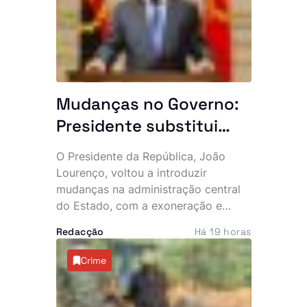
Desenvolvimento da África Austral
(SADC), marcada para este mês, em
Durban.
Mudanças no Governo:
Presidente substitui
altos responsáveis do
O Presidente da República, João
Estado
Lourenço, voltou a introduzir
mudanças na administração central
do Estado, com a exoneração e
nomeação de vários responsáveis,
Redacção
Há 19 horas
numa remodelação que abrange o
Ministério das Relações Exteriores, o
Crime
Governo Provincial do Cuanza Sul e
o sector do turismo.