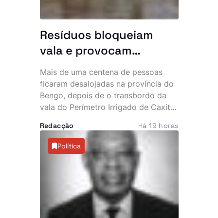
Resíduos bloqueiam
vala e provocam
inundação que
Mais de uma centena de pessoas
desalojou mais de 100
ficaram desalojadas na província do
pessoas
Bengo, depois de o transbordo da
vala do Perímetro Irrigado de Caxito
inundar mais de 20 habitações na
Redacção
Há 19 horas
zona da Quinjamba, município do
Dande. A falta de desassoreamento e
Política
a acumulação de resíduos são
apontadas como as principais causas
do incidente.