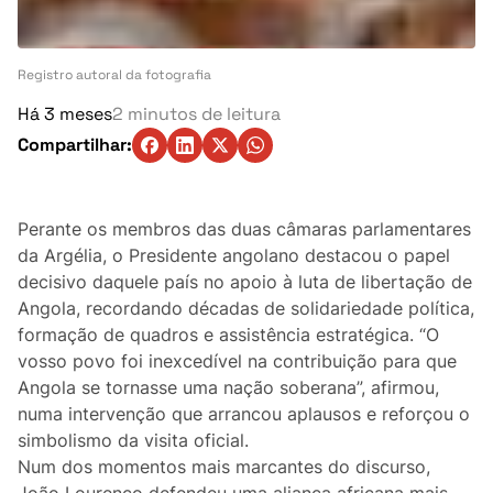
Turismo
Ambiente
Registro autoral da fotografia
Há 3 meses
2 minutos de leitura
Denúncia
Compartilhar:
Matérias-Primas
Eventos
Perante os membros das duas câmaras parlamentares
da Argélia, o Presidente angolano destacou o papel
Indústria
decisivo daquele país no apoio à luta de libertação de
Angola, recordando décadas de solidariedade política,
formação de quadros e assistência estratégica. “O
Auto
vosso povo foi inexcedível na contribuição para que
Angola se tornasse uma nação soberana”, afirmou,
Agricultura
numa intervenção que arrancou aplausos e reforçou o
simbolismo da visita oficial.
Vozes Pontuais
Num dos momentos mais marcantes do discurso,
João Lourenço defendeu uma aliança africana mais