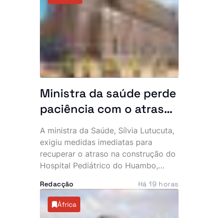
Comunicação e Marketing do
partido, que apresentou
condolências à família, militantes,
simpatizantes e amigos.
Ministra da saúde perde
paciência com o atraso
do hospital de 140
A ministra da Saúde, Sílvia Lutucuta,
milhões de dólares no
exigiu medidas imediatas para
Huambo
recuperar o atraso na construção do
Hospital Pediátrico do Huambo,
depois de constatar que a
Redacção
Há 19 horas
empreitada, iniciada em 2023,
apresenta uma execução física
África
inferior a 50%, quando já deveria