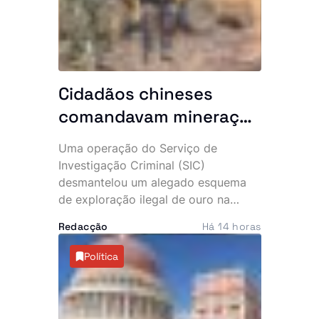
Cidadãos chineses
comandavam mineração
clandestina: 10 detidos
Uma operação do Serviço de
e maquinaria pesada
Investigação Criminal (SIC)
apreendida no Uíge
desmantelou um alegado esquema
de exploração ilegal de ouro na
província do Uíge, culminando na
Redacção
Há 14 horas
detenção de 10 suspeitos, entre os
quais dois cidadãos chineses. A
Política
acção permitiu ainda apreender
maquinaria pesada e vários
equipamentos utilizados na
actividade clandestina.