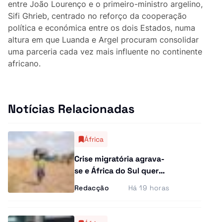
entre João Lourenço e o primeiro-ministro argelino,
Curiosidades
Sifi Ghrieb, centrado no reforço da cooperação
política e económica entre os dois Estados, numa
Entrevistas
altura em que Luanda e Argel procuram consolidar
uma parceria cada vez mais influente no continente
Última Hora
africano.
Ensino Superior
Gastronomia
Notícias Relacionadas
Multimídia
África
Crise migratória agrava-
se e África do Sul quer
resposta conjunta do
Redacção
Há 19 horas
continente