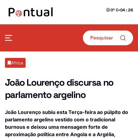
•
0º C
04 : 26
Mais Pontual
África
Política
Defesa
João Lourenço discursa no
parlamento argelino
Sociedade
Transportes
Economia
Crime
João Lourenço subiu esta Terça-feira ao púlpito do
parlamento argelino vestido com o tradicional
Desporto
Educação
burnous e deixou uma mensagem forte de
aproximação política entre Angola e a Argélia,
Saúde