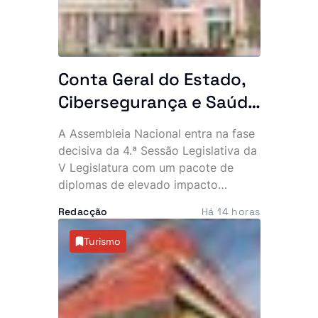
Conta Geral do Estado,
Cibersegurança e Saúde
na agenda das últimas
A Assembleia Nacional entra na fase
plenárias
decisiva da 4.ª Sessão Legislativa da
V Legislatura com um pacote de
diplomas de elevado impacto
político e económico. Entre os dias
Redacção
Há 14 horas
12 e 14 de Agosto, os deputados vão
apreciar a Conta Geral do Estado de
Turismo
2024, votar leis estruturantes e
decidir matérias ligadas à
organização eleitoral e à cooperação
internacional.