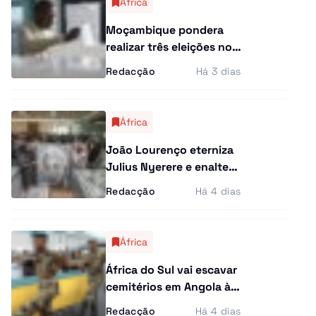
África
Moçambique pondera
realizar três eleições no
mesmo dia
Redacção
Há 3 dias
África
João Lourenço eterniza
Julius Nyerere e enaltece
papel na libertação da
Redacção
Há 4 dias
África Austral
África
África do Sul vai escavar
cemitérios em Angola à
procura de combatentes
Redacção
Há 4 dias