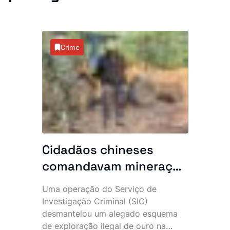
Crime
Cidadãos chineses
comandavam mineração
clandestina: 10 detidos
Uma operação do Serviço de
e maquinaria pesada
Investigação Criminal (SIC)
apreendida no Uíge
desmantelou um alegado esquema
de exploração ilegal de ouro na