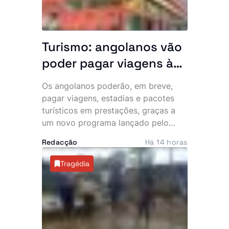
Turismo: angolanos vão
poder pagar viagens às
prestações
Os angolanos poderão, em breve,
pagar viagens, estadias e pacotes
turísticos em prestações, graças a
um novo programa lançado pelo
Ministério do Turismo (MINTUR), que
Redacção
Há 14 horas
pretende tornar o turismo interno
mais acessível e impulsionar o
Tragédia
sector. A primeira fase da iniciativa
arrancou com a integração de
operadores turísticos no novo
sistema de pagamento.