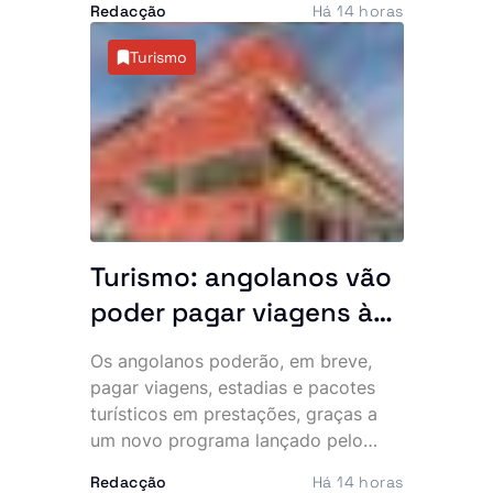
Redacção
Há 14 horas
12 e 14 de Agosto, os deputados vão
apreciar a Conta Geral do Estado de
Turismo
2024, votar leis estruturantes e
decidir matérias ligadas à
organização eleitoral e à cooperação
internacional.
Turismo: angolanos vão
poder pagar viagens às
prestações
Os angolanos poderão, em breve,
pagar viagens, estadias e pacotes
turísticos em prestações, graças a
um novo programa lançado pelo
Ministério do Turismo (MINTUR), que
Redacção
Há 14 horas
pretende tornar o turismo interno