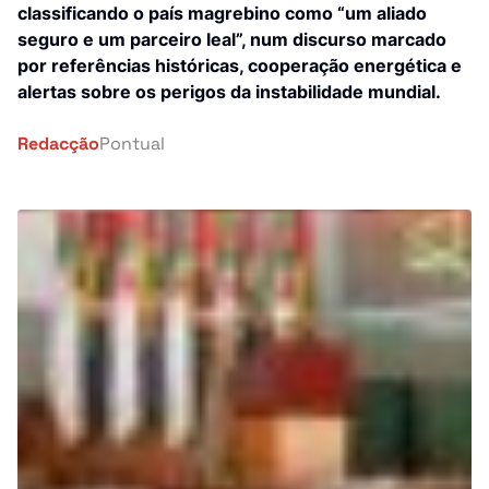
Investigação
classificando o país magrebino como “um aliado
seguro e um parceiro leal”, num discurso marcado
África
Tragédia
por referências históricas, cooperação energética e
alertas sobre os perigos da instabilidade mundial.
Mundo
Energia
Redacção
Pontual
País
Pontual Tech
Banca e Seguros
Negócios
Cultura
Religião
Construção