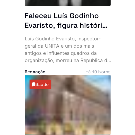
Faleceu Luís Godinho
Evaristo, figura histórica
da UNITA e antigo
Luís Godinho Evaristo, inspector-
quadro da BRINDE
geral da UNITA e um dos mais
antigos e influentes quadros da
organização, morreu na República da
Namíbia, vítima de doença. O
Redacção
Há 19 horas
falecimento foi confirmado pelo
Secretariado Nacional para
Saúde
Comunicação e Marketing do
partido, que apresentou
condolências à família, militantes,
simpatizantes e amigos.