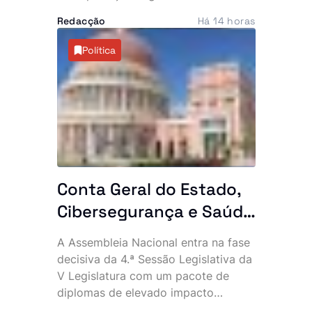
província do Uíge, culminando na
Redacção
Há 14 horas
detenção de 10 suspeitos, entre os
quais dois cidadãos chineses. A
Política
acção permitiu ainda apreender
maquinaria pesada e vários
equipamentos utilizados na
actividade clandestina.
Conta Geral do Estado,
Cibersegurança e Saúde
na agenda das últimas
A Assembleia Nacional entra na fase
plenárias
decisiva da 4.ª Sessão Legislativa da
V Legislatura com um pacote de
diplomas de elevado impacto
político e económico. Entre os dias