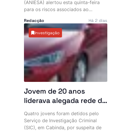
Rouge após descoberta
(ANIESA) alertou esta quinta-feira
para os riscos associados ao
de substâncias
consumo das bebidas energéticas
impróprias
Redacção
Há 2 dias
Power Plus e Motu Rouge, depois de
análises laboratoriais terem
Investigação
detectado a presença não declarada
de sildenafila, um medicamento
sujeito a prescrição médica utilizado
no tratamento da disfunção eréctil. A
entidade recomenda que os
consumidores deixem de ingerir
estes produtos e ordenou a sua
retirada imediata do mercado.
Jovem de 20 anos
liderava alegada rede de
burlas que financiava
Quatro jovens foram detidos pelo
uma vida de luxo, diz SIC
Serviço de Investigação Criminal
(SIC), em Cabinda, por suspeita de