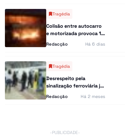
e rejeita hipótese de
suicídio
Tragédia
Colisão entre autocarro
e motorizada provoca 11
mortos carbonizados no
Redacção
Há 6 dias
Cuanza Sul
Tragédia
Desrespeito pela
sinalização ferroviária já
matou cinco pessoas
Redacção
Há 2 meses
este ano país
-PUBLICIDADE-