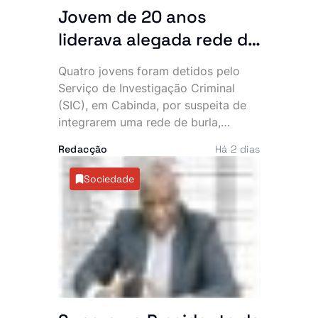
retirada imediata do mercado.
Jovem de 20 anos
liderava alegada rede de
burlas que financiava
Quatro jovens foram detidos pelo
uma vida de luxo, diz SIC
Serviço de Investigação Criminal
(SIC), em Cabinda, por suspeita de
integrarem uma rede de burla,
extorsão e utilização fraudulenta da
Redacção
Há 2 dias
rede Vodacom, num esquema que
terá desviado cerca de 40 mil euros
Sociedade
e cinco milhões de kwanzas. O
dinheiro alegadamente sustentava
uma vida de luxo, marcada por
viaturas topo de gama, telemóveis
caros e festas frequentes.