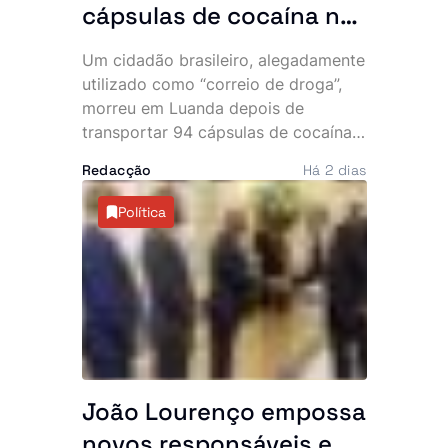
cápsulas de cocaína no
abdómen e SIC
Um cidadão brasileiro, alegadamente
desmantela parte da
utilizado como “correio de droga”,
rede
morreu em Luanda depois de
transportar 94 cápsulas de cocaína
no abdómen. O Serviço de
Redacção
Há 2 dias
Investigação Criminal (SIC) anunciou,
esta sexta-feira, a detenção de três
Política
cidadãos angolanos suspeitos de
envolvimento no caso, que expôs
uma alegada rede internacional de
tráfico de estupefacientes com
ligações ao Brasil.
João Lourenço empossa
novos responsáveis e