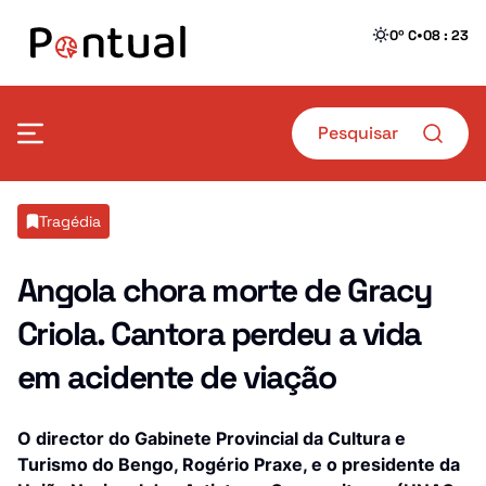
•
0º C
08 : 23
Mais Pontual
Tragédia
Política
Defesa
Angola chora morte de Gracy
Criola. Cantora perdeu a vida
Sociedade
Transportes
em acidente de viação
Economia
Crime
Desporto
Educação
O director do Gabinete Provincial da Cultura e
Turismo do Bengo, Rogério Praxe, e o presidente da
Saúde