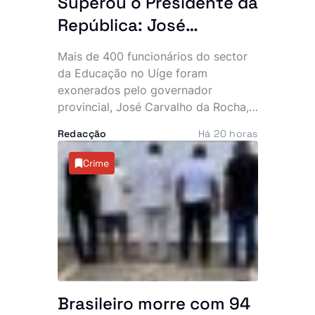
Superou o Presidente da
República: José
Carvalho da Rocha
Mais de 400 funcionários do sector
exonera mais de 400
da Educação no Uíge foram
quadros da Educação
exonerados pelo governador
provincial, José Carvalho da Rocha,
no Uíge
numa das maiores mexidas de
Redacção
Há 20 horas
sempre na estrutura de direcção e
chefia das instituições de ensino da
Crime
província.
Brasileiro morre com 94