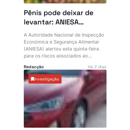
Pênis pode deixar de
levantar: ANIESA
desaconselha consumo
A Autoridade Nacional de Inspecção
de Power Plus e Motu
Económica e Segurança Alimentar
Rouge após descoberta
(ANIESA) alertou esta quinta-feira
para os riscos associados ao
de substâncias
consumo das bebidas energéticas
impróprias
Redacção
Há 2 dias
Power Plus e Motu Rouge, depois de
análises laboratoriais terem
Investigação
detectado a presença não declarada
de sildenafila, um medicamento
sujeito a prescrição médica utilizado
no tratamento da disfunção eréctil. A
entidade recomenda que os
consumidores deixem de ingerir
estes produtos e ordenou a sua