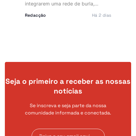
integrarem uma rede de burla,
extorsão e utilização fraudulenta da
Redacção
Há 2 dias
rede Vodacom, num esquema que
terá desviado cerca de 40 mil euros
e cinco milhões de kwanzas. O
dinheiro alegadamente sustentava
uma vida de luxo, marcada por
viaturas topo de gama, telemóveis
caros e festas frequentes.
Seja o primeiro a receber as nossas
notícias
Se inscreva e seja parte da nossa
comunidade informada e conectada.