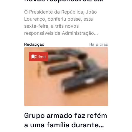
exige resultados: “O
O Presidente da República, João
Executivo conta
Lourenço, conferiu posse, esta
convosco”
sexta-feira, a três novos
responsáveis da Administração
Pública e aproveitou a cerimónia
Redacção
Há 2 dias
para lançar um apelo directo aos
empossados, sublinhando que o
Crime
Executivo espera resultados
concretos na resolução dos
principais problemas do país. No
mesmo dia, o Chefe de Estado
recebeu ainda o embaixador
cessante do Vietname em Angola,
num encontro marcado pelo reforço
da cooperação bilateral.
Grupo armado faz refém
a uma família durante