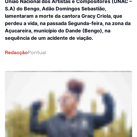
Investigação
União Nacional dos Artistas e Compositores (UNAC –
S.A) do Bengo, Adão Domingos Sebastião,
África
lamentaram a morte da cantora Gracy Criola, que
Tragédia
perdeu a vida, na passada Segunda-feira, na zona da
Mundo
Açucareira, município do Dande (Bengo), na
Energia
sequência de um acidente de viação.
País
Pontual Tech
Redacção
Pontual
Banca e Seguros
Negócios
Cultura
Religião
Construção