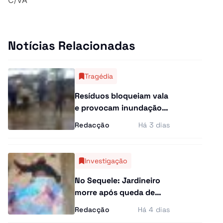
Curiosidades
Entrevistas
Notícias Relacionadas
Última Hora
Tragédia
Ensino Superior
Resíduos bloqueiam vala
Gastronomia
e provocam inundação
que desalojou mais de
Redacção
Há 3 dias
Multimídia
100 pessoas
Investigação
No Sequele: Jardineiro
morre após queda de
edifício de oito andares.
Redacção
Há 4 dias
Família suspeita de crime