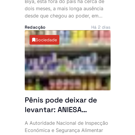
Biya, está fora do país há cerca de
da cena pública e
dois meses, a mais longa ausência
desde que chegou ao poder, em
oposição exige
1982. A permanência prolongada na
explicações
Redacção
Há 2 dias
Europa intensificou as críticas da
oposição e voltou a alimentar
Sociedade
especulações sobre o estado de
saúde do chefe de Estado, de 93
anos.
Pênis pode deixar de
levantar: ANIESA
desaconselha consumo
A Autoridade Nacional de Inspecção
de Power Plus e Motu
Económica e Segurança Alimentar