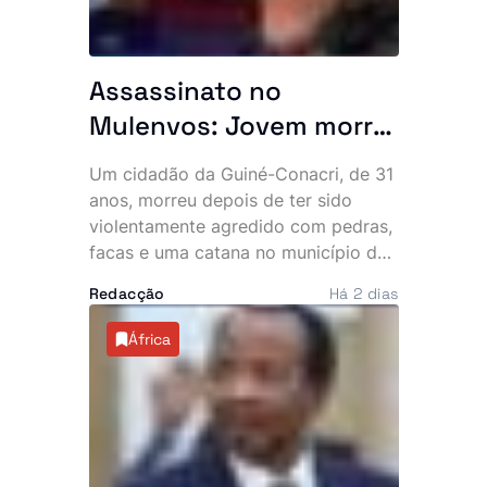
Assassinato no
Mulenvos: Jovem morre
após ataque com
Um cidadão da Guiné-Conacri, de 31
pedras, facas e catana
anos, morreu depois de ter sido
junto a piquete policial
violentamente agredido com pedras,
facas e uma catana no município do
Mulenvos, em Luanda. O crime,
Redacção
Há 2 dias
atribuído a um grupo de marginais
conhecido por “UTT de Matar”,
África
ocorreu a escassos metros de um
piquete da Polícia, facto que motivou
denúncias de alegada falta de
intervenção por parte de um agente.