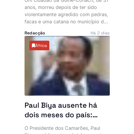
pedras, facas e catana
anos, morreu depois de ter sido
junto a piquete policial
violentamente agredido com pedras,
facas e uma catana no município do
Mulenvos, em Luanda. O crime,
Redacção
Há 2 dias
atribuído a um grupo de marginais
conhecido por “UTT de Matar”,
África
ocorreu a escassos metros de um
piquete da Polícia, facto que motivou
denúncias de alegada falta de
intervenção por parte de um agente.
Paul Biya ausente há
dois meses do país:
Presidente mais velho
O Presidente dos Camarões, Paul
do mundo desaparece