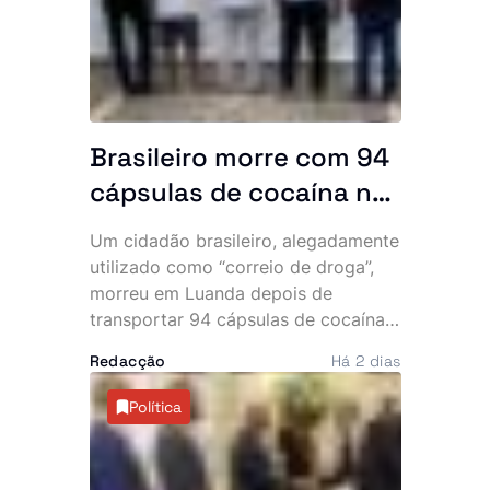
Brasileiro morre com 94
cápsulas de cocaína no
abdómen e SIC
Um cidadão brasileiro, alegadamente
desmantela parte da
utilizado como “correio de droga”,
rede
morreu em Luanda depois de
transportar 94 cápsulas de cocaína
no abdómen. O Serviço de
Redacção
Há 2 dias
Investigação Criminal (SIC) anunciou,
esta sexta-feira, a detenção de três
Política
cidadãos angolanos suspeitos de
envolvimento no caso, que expôs
uma alegada rede internacional de