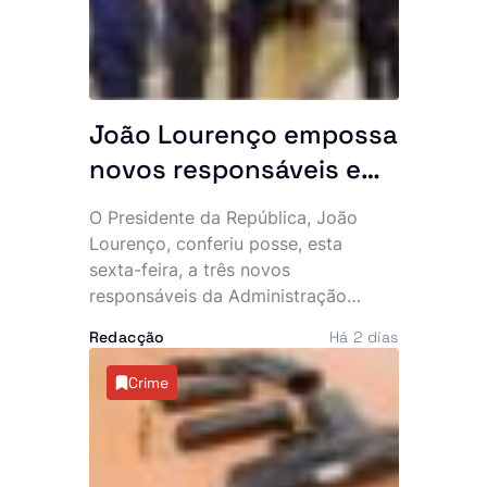
tráfico de estupefacientes com
ligações ao Brasil.
João Lourenço empossa
novos responsáveis e
exige resultados: “O
O Presidente da República, João
Executivo conta
Lourenço, conferiu posse, esta
convosco”
sexta-feira, a três novos
responsáveis da Administração
Pública e aproveitou a cerimónia
Redacção
Há 2 dias
para lançar um apelo directo aos
empossados, sublinhando que o
Crime
Executivo espera resultados
concretos na resolução dos
principais problemas do país. No
mesmo dia, o Chefe de Estado