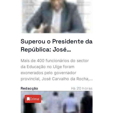
Superou o Presidente da
República: José
Carvalho da Rocha
Mais de 400 funcionários do sector
exonera mais de 400
da Educação no Uíge foram
quadros da Educação
exonerados pelo governador
provincial, José Carvalho da Rocha,
no Uíge
numa das maiores mexidas de
Redacção
Há 20 horas
sempre na estrutura de direcção e
chefia das instituições de ensino da
Crime
província.