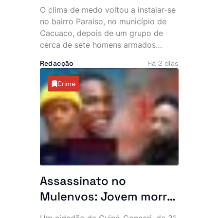
uma hora no bairro
O clima de medo voltou a instalar-se
Paraíso. Polícia vê
no bairro Paraíso, no município de
navios e poeira
Cacuaco, depois de um grupo de
cerca de sete homens armados
invadir várias residências durante a
Redacção
Há 2 dias
madrugada desta quinta-feira. Os
assaltantes roubaram mais de 500
Crime
mil kwanzas, telemóveis,
computadores, jóias e documentos,
deixando os moradores em choque e
a questionar a eficácia do combate à
criminalidade na zona.
Assassinato no
Mulenvos: Jovem morre
após ataque com
Um cidadão da Guiné-Conacri, de 31