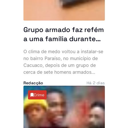
recebeu ainda o embaixador
cessante do Vietname em Angola,
num encontro marcado pelo reforço
da cooperação bilateral.
Grupo armado faz refém
a uma família durante
uma hora no bairro
O clima de medo voltou a instalar-se
Paraíso. Polícia vê
no bairro Paraíso, no município de
navios e poeira
Cacuaco, depois de um grupo de
cerca de sete homens armados
invadir várias residências durante a
Redacção
Há 2 dias
madrugada desta quinta-feira. Os
assaltantes roubaram mais de 500
Crime
mil kwanzas, telemóveis,
computadores, jóias e documentos,
deixando os moradores em choque e
a questionar a eficácia do combate à
criminalidade na zona.