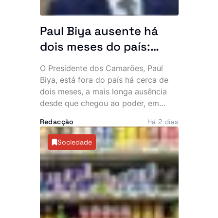
Paul Biya ausente há
dois meses do país:
Presidente mais velho
O Presidente dos Camarões, Paul
do mundo desaparece
Biya, está fora do país há cerca de
da cena pública e
dois meses, a mais longa ausência
desde que chegou ao poder, em
oposição exige
1982. A permanência prolongada na
explicações
Redacção
Há 2 dias
Europa intensificou as críticas da
oposição e voltou a alimentar
Sociedade
especulações sobre o estado de
saúde do chefe de Estado, de 93
anos.