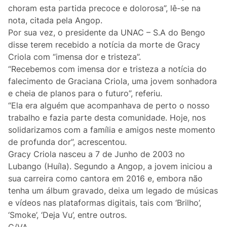
Lifestyle
choram esta partida precoce e dolorosa”, lê-se na
nota, citada pela Angop.
Casa
Por sua vez, o presidente da UNAC – S.A do Bengo
disse terem recebido a notícia da morte de Gracy
Fama
Criola com “imensa dor e tristeza”.
“Recebemos com imensa dor e tristeza a notícia do
Figuras
falecimento de Graciana Criola, uma jovem sonhadora
e cheia de planos para o futuro”, referiu.
Orgulho ou Vergonha?
“Ela era alguém que acompanhava de perto o nosso
trabalho e fazia parte desta comunidade. Hoje, nos
solidarizamos com a família e amigos neste momento
Vox Populi
de profunda dor”, acrescentou.
Gracy Criola nasceu a 7 de Junho de 2003 no
Reportagem
Lubango (Huíla). Segundo a Angop, a jovem iniciou a
sua carreira como cantora em 2016 e, embora não
Ensino Superior
tenha um álbum gravado, deixa um legado de músicas
e vídeos nas plataformas digitais, tais com ‘Brilho’,
Redes Sociais
‘Smoke’, ‘Deja Vu’, entre outros.
C/VA