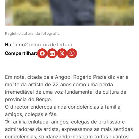
Turismo
Ambiente
Denúncia
Registro autoral da fotografia
Há 1 ano
2 minutos de leitura
Matérias-Primas
Compartilhar:
Eventos
Em nota, citada pela Angop, Rogério Praxe diz ver a
Indústria
morte da artista de 22 anos como uma perda
irremediável de uma voz fundamental da cultura da
Auto
província do Bengo.
O director endereça ainda condolências à família,
Agricultura
amigos, colegas e fãs.
“À família enlutada, amigos, colegas de profissão e
Vozes Pontuais
admiradores da artista, expressamos as mais sentidas
condolências, solidarizando-nos com todos quantos