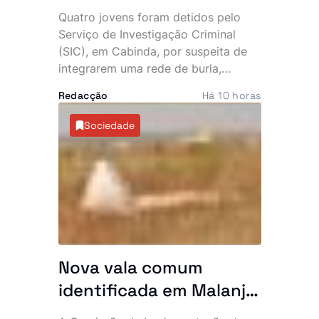
burlas que financiava
Quatro jovens foram detidos pelo
uma vida de luxo, diz SIC
Serviço de Investigação Criminal
(SIC), em Cabinda, por suspeita de
integrarem uma rede de burla,
extorsão e utilização fraudulenta da
Redacção
Há 10 horas
rede Vodacom, num esquema que
terá desviado cerca de 40 mil euros
Sociedade
e cinco milhões de kwanzas. O
dinheiro alegadamente sustentava
uma vida de luxo, marcada por
viaturas topo de gama, telemóveis
caros e festas frequentes.
Nova vala comum
identificada em Malanje
com 41 corpos