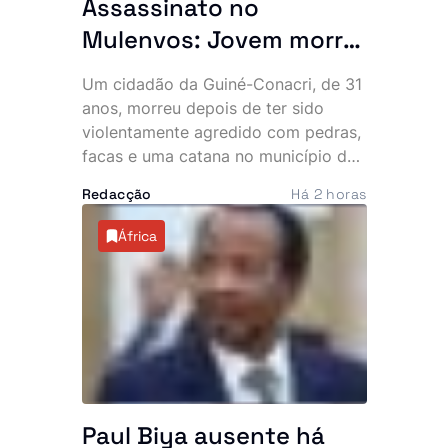
Assassinato no
Mulenvos: Jovem morre
após ataque com
Um cidadão da Guiné-Conacri, de 31
pedras, facas e catana
anos, morreu depois de ter sido
junto a piquete policial
violentamente agredido com pedras,
facas e uma catana no município do
Mulenvos, em Luanda. O crime,
Redacção
Há 2 horas
atribuído a um grupo de marginais
conhecido por “UTT de Matar”,
África
ocorreu a escassos metros de um
piquete da Polícia, facto que motivou
denúncias de alegada falta de
intervenção por parte de um agente.
Paul Biya ausente há