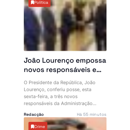
Política
cidadãos angolanos suspeitos de
envolvimento no caso, que expôs
uma alegada rede internacional de
tráfico de estupefacientes com
ligações ao Brasil.
João Lourenço empossa
novos responsáveis e
exige resultados: “O
O Presidente da República, João
Executivo conta
Lourenço, conferiu posse, esta
convosco”
sexta-feira, a três novos
responsáveis da Administração
Pública e aproveitou a cerimónia
Redacção
Há 55 minutos
para lançar um apelo directo aos
empossados, sublinhando que o
Crime