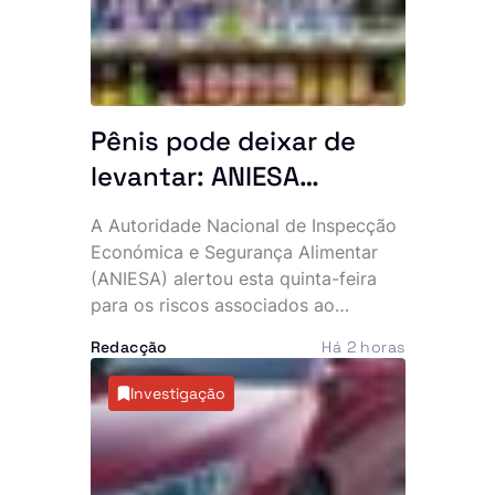
Pênis pode deixar de
levantar: ANIESA
desaconselha consumo
A Autoridade Nacional de Inspecção
de Power Plus e Motu
Económica e Segurança Alimentar
Rouge após descoberta
(ANIESA) alertou esta quinta-feira
para os riscos associados ao
de substâncias
consumo das bebidas energéticas
impróprias
Redacção
Há 2 horas
Power Plus e Motu Rouge, depois de
análises laboratoriais terem
Investigação
detectado a presença não declarada
de sildenafila, um medicamento
sujeito a prescrição médica utilizado
no tratamento da disfunção eréctil. A