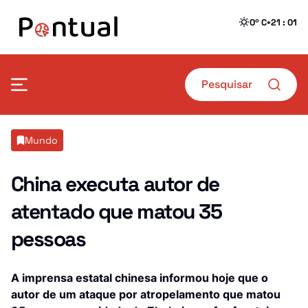
•
0º C
21 : 01
Mais Pontual
Mundo
Política
Defesa
China executa autor de
atentado que matou 35
Sociedade
Transportes
pessoas
Economia
Crime
Desporto
Educação
A imprensa estatal chinesa informou hoje que o
autor de um ataque por atropelamento que matou
Saúde