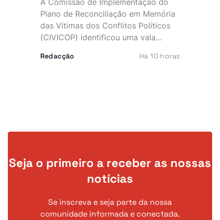
A Comissão de Implementação do
Plano de Reconciliação em Memória
das Vítimas dos Conflitos Políticos
(CIVICOP) identificou uma vala
comum com 41 vítimas no município
Redacção
Há 10 horas
de Quirima, província de Malanje,
numa descoberta que volta a expor
as marcas profundas deixadas pelos
conflitos que assolaram Angola.
Seja o primeiro a receber as nossas
notícias
Se inscreva e seja parte da nossa
comunidade informada e conectada.