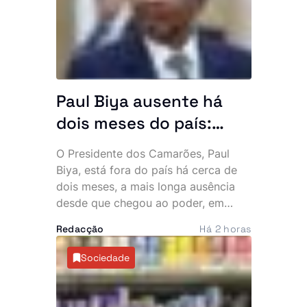
denúncias de alegada falta de
intervenção por parte de um agente.
Paul Biya ausente há
dois meses do país:
Presidente mais velho
O Presidente dos Camarões, Paul
do mundo desaparece
Biya, está fora do país há cerca de
da cena pública e
dois meses, a mais longa ausência
desde que chegou ao poder, em
oposição exige
1982. A permanência prolongada na
explicações
Redacção
Há 2 horas
Europa intensificou as críticas da
oposição e voltou a alimentar
Sociedade
especulações sobre o estado de
saúde do chefe de Estado, de 93
anos.