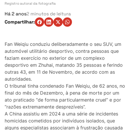
Turismo
Registro autoral da fotografia
Há 2 anos
2 minutos de leitura
Ambiente
Compartilhar:
Denúncia
Fan Weiqiu conduziu deliberadamente o seu SUV, um
Matérias-Primas
automóvel utilitário desportivo, contra pessoas que
faziam exercício no exterior de um complexo
Eventos
desportivo em Zhuhai, matando 35 pessoas e ferindo
outras 43, em 11 de Novembro, de acordo com as
Indústria
autoridades.
O tribunal tinha condenado Fan Weiqiu, de 62 anos, no
Auto
final do mês de Dezembro, à pena de morte por um
ato praticado “de forma particularmente cruel” e por
Agricultura
“razões extremamente desprezíveis”.
A China assistiu em 2024 a uma série de incidentes
Vozes Pontuais
homicidas cometidos por indivíduos isolados, que
alguns especialistas associaram à frustração causada