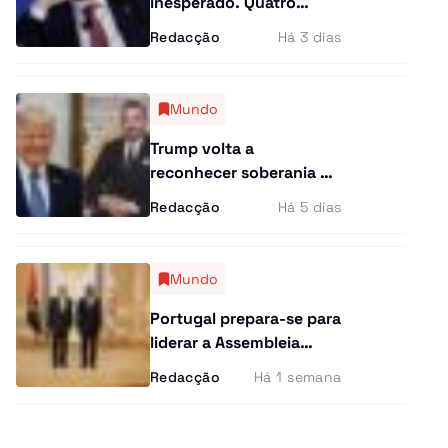
inesperado. Quatro
Curiosidades
federações retiram apoio
Redacção
Há 3 dias
antes das eleições da
Entrevistas
FIFA
Última Hora
Mundo
Trump volta a
Ensino Superior
reconhecer soberania de
Marrocos sobre o Saara
Redacção
Há 5 dias
Gastronomia
Ocidental
Multimídia
Mundo
Portugal prepara-se para
liderar a Assembleia
Parlamentar da CPLP
Redacção
Há 1 semana
pela primeira vez e
promete reforçar o peso
da organização