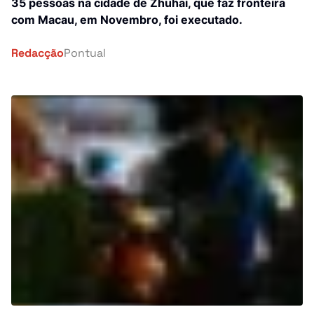
Investigação
35 pessoas na cidade de Zhuhai, que faz fronteira
com Macau, em Novembro, foi executado.
África
Tragédia
Redacção
Pontual
Mundo
Energia
País
Pontual Tech
Banca e Seguros
Negócios
Cultura
Religião
Construção