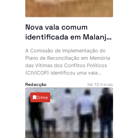
Nova vala comum
identificada em Malanje
com 41 corpos
A Comissão de Implementação do
Plano de Reconciliação em Memória
das Vítimas dos Conflitos Políticos
(CIVICOP) identificou uma vala
comum com 41 vítimas no município
Redacção
Há 10 horas
de Quirima, província de Malanje,
numa descoberta que volta a expor
Crime
as marcas profundas deixadas pelos
conflitos que assolaram Angola.