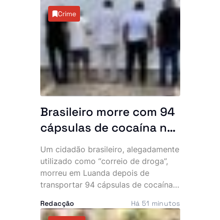
Crime
Brasileiro morre com 94
cápsulas de cocaína no
abdómen e SIC
Um cidadão brasileiro, alegadamente
desmantela parte da
utilizado como “correio de droga”,
rede
morreu em Luanda depois de
transportar 94 cápsulas de cocaína
no abdómen. O Serviço de
Redacção
Há 51 minutos
Investigação Criminal (SIC) anunciou,
esta sexta-feira, a detenção de três