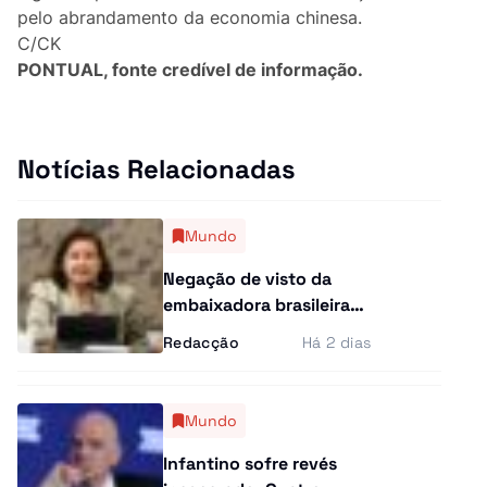
Lifestyle
pelo abrandamento da economia chinesa.
C/CK
Casa
PONTUAL, fonte credível de informação.
Fama
Notícias Relacionadas
Figuras
Orgulho ou Vergonha?
Mundo
Negação de visto da
Vox Populi
embaixadora brasileira
aos EUA aumenta tensão
Reportagem
Redacção
Há 2 dias
entre Brasília e
Washington
Ensino Superior
Mundo
Redes Sociais
Infantino sofre revés