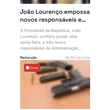
João Lourenço empossa
novos responsáveis e
exige resultados: “O
O Presidente da República, João
Executivo conta
Lourenço, conferiu posse, esta
convosco”
sexta-feira, a três novos
responsáveis da Administração
Pública e aproveitou a cerimónia
Redacção
Há 55 minutos
para lançar um apelo directo aos
empossados, sublinhando que o
Crime
Executivo espera resultados
concretos na resolução dos
principais problemas do país. No
mesmo dia, o Chefe de Estado
recebeu ainda o embaixador
cessante do Vietname em Angola,
num encontro marcado pelo reforço