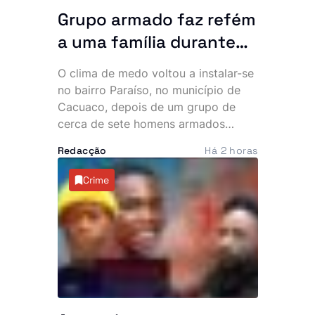
da cooperação bilateral.
Grupo armado faz refém
a uma família durante
uma hora no bairro
O clima de medo voltou a instalar-se
Paraíso. Polícia vê
no bairro Paraíso, no município de
navios e poeira
Cacuaco, depois de um grupo de
cerca de sete homens armados
invadir várias residências durante a
Redacção
Há 2 horas
madrugada desta quinta-feira. Os
assaltantes roubaram mais de 500
Crime
mil kwanzas, telemóveis,
computadores, jóias e documentos,
deixando os moradores em choque e
a questionar a eficácia do combate à
criminalidade na zona.