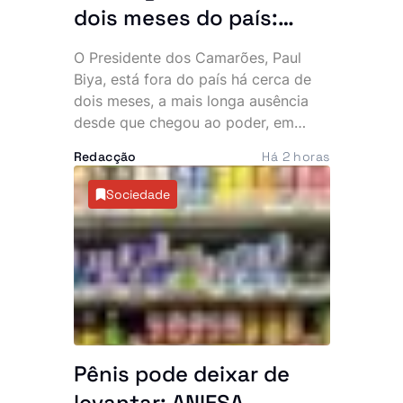
dois meses do país:
Presidente mais velho
O Presidente dos Camarões, Paul
do mundo desaparece
Biya, está fora do país há cerca de
da cena pública e
dois meses, a mais longa ausência
desde que chegou ao poder, em
oposição exige
1982. A permanência prolongada na
explicações
Redacção
Há 2 horas
Europa intensificou as críticas da
oposição e voltou a alimentar
Sociedade
especulações sobre o estado de
saúde do chefe de Estado, de 93
anos.
Pênis pode deixar de
levantar: ANIESA