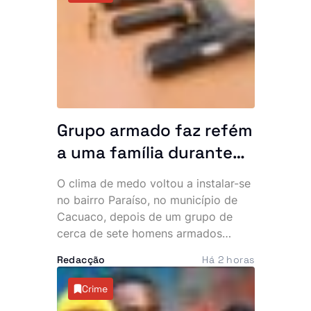
Executivo espera resultados
concretos na resolução dos
principais problemas do país. No
mesmo dia, o Chefe de Estado
recebeu ainda o embaixador
cessante do Vietname em Angola,
num encontro marcado pelo reforço
da cooperação bilateral.
Grupo armado faz refém
a uma família durante
uma hora no bairro
O clima de medo voltou a instalar-se
Paraíso. Polícia vê
no bairro Paraíso, no município de
navios e poeira
Cacuaco, depois de um grupo de
cerca de sete homens armados
invadir várias residências durante a
Redacção
Há 2 horas
madrugada desta quinta-feira. Os
assaltantes roubaram mais de 500
Crime
mil kwanzas, telemóveis,