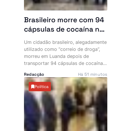
Brasileiro morre com 94
cápsulas de cocaína no
abdómen e SIC
Um cidadão brasileiro, alegadamente
desmantela parte da
utilizado como “correio de droga”,
rede
morreu em Luanda depois de
transportar 94 cápsulas de cocaína
no abdómen. O Serviço de
Redacção
Há 51 minutos
Investigação Criminal (SIC) anunciou,
esta sexta-feira, a detenção de três
Política
cidadãos angolanos suspeitos de
envolvimento no caso, que expôs
uma alegada rede internacional de
tráfico de estupefacientes com
ligações ao Brasil.