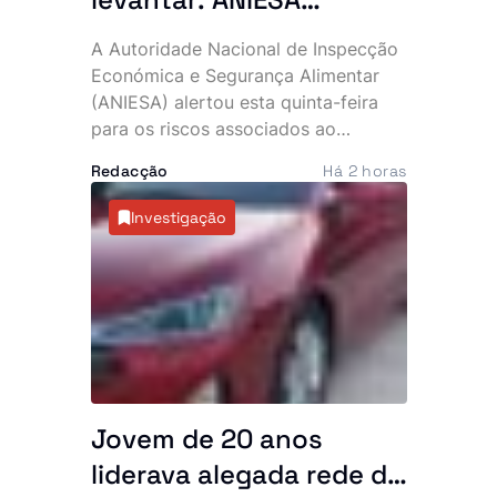
desaconselha consumo
A Autoridade Nacional de Inspecção
de Power Plus e Motu
Económica e Segurança Alimentar
Rouge após descoberta
(ANIESA) alertou esta quinta-feira
para os riscos associados ao
de substâncias
consumo das bebidas energéticas
impróprias
Redacção
Há 2 horas
Power Plus e Motu Rouge, depois de
análises laboratoriais terem
Investigação
detectado a presença não declarada
de sildenafila, um medicamento
sujeito a prescrição médica utilizado
no tratamento da disfunção eréctil. A
entidade recomenda que os
consumidores deixem de ingerir
estes produtos e ordenou a sua
retirada imediata do mercado.
Jovem de 20 anos
liderava alegada rede de