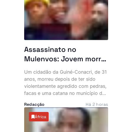
computadores, jóias e documentos,
deixando os moradores em choque e
a questionar a eficácia do combate à
criminalidade na zona.
Assassinato no
Mulenvos: Jovem morre
após ataque com
Um cidadão da Guiné-Conacri, de 31
pedras, facas e catana
anos, morreu depois de ter sido
junto a piquete policial
violentamente agredido com pedras,
facas e uma catana no município do
Mulenvos, em Luanda. O crime,
Redacção
Há 2 horas
atribuído a um grupo de marginais
conhecido por “UTT de Matar”,
África
ocorreu a escassos metros de um
piquete da Polícia, facto que motivou