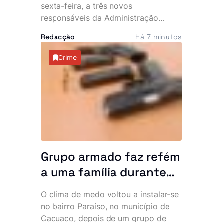
convosco”
sexta-feira, a três novos
responsáveis da Administração
Pública e aproveitou a cerimónia
Redacção
Há 7 minutos
para lançar um apelo directo aos
empossados, sublinhando que o
Crime
Executivo espera resultados
concretos na resolução dos
principais problemas do país. No
mesmo dia, o Chefe de Estado
recebeu ainda o embaixador
cessante do Vietname em Angola,
num encontro marcado pelo reforço
da cooperação bilateral.
Grupo armado faz refém
a uma família durante
uma hora no bairro
O clima de medo voltou a instalar-se
Paraíso. Polícia vê
no bairro Paraíso, no município de
navios e poeira
Cacuaco, depois de um grupo de