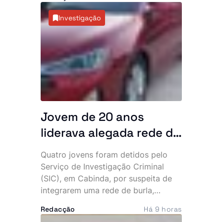
Power Plus e Motu Rouge, depois de
análises laboratoriais terem
Investigação
detectado a presença não declarada
de sildenafila, um medicamento
sujeito a prescrição médica utilizado
no tratamento da disfunção eréctil. A
entidade recomenda que os
consumidores deixem de ingerir
estes produtos e ordenou a sua
retirada imediata do mercado.
Jovem de 20 anos
liderava alegada rede de
burlas que financiava
Quatro jovens foram detidos pelo
uma vida de luxo, diz SIC
Serviço de Investigação Criminal
(SIC), em Cabinda, por suspeita de
integrarem uma rede de burla,
extorsão e utilização fraudulenta da
Redacção
Há 9 horas
rede Vodacom, num esquema que