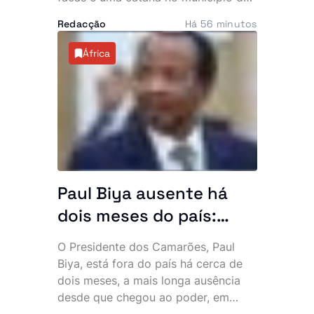
Mulenvos, em Luanda. O crime,
Redacção
Há 56 minutos
atribuído a um grupo de marginais
conhecido por “UTT de Matar”,
África
ocorreu a escassos metros de um
piquete da Polícia, facto que motivou
denúncias de alegada falta de
intervenção por parte de um agente.
Paul Biya ausente há
dois meses do país:
Presidente mais velho
O Presidente dos Camarões, Paul
do mundo desaparece
Biya, está fora do país há cerca de
da cena pública e
dois meses, a mais longa ausência
desde que chegou ao poder, em
oposição exige
1982. A permanência prolongada na