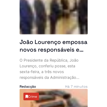
envolvimento no caso, que expôs
uma alegada rede internacional de
tráfico de estupefacientes com
ligações ao Brasil.
João Lourenço empossa
novos responsáveis e
exige resultados: “O
O Presidente da República, João
Executivo conta
Lourenço, conferiu posse, esta
convosco”
sexta-feira, a três novos
responsáveis da Administração
Pública e aproveitou a cerimónia
Redacção
Há 7 minutos
para lançar um apelo directo aos
empossados, sublinhando que o
Crime
Executivo espera resultados
concretos na resolução dos