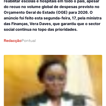
Investigação
reabilitar escolas e hospitais em todo o país, apesar
do recuo no volume global de despesas previsto no
África
Orçamento Geral do Estado (OGE) para 2026. O
Tragédia
anúncio foi feito esta segunda-feira, 17, pela ministra
Mundo
das Finanças, Vera Daves, que garantiu que o sector
Energia
social continua no topo das prioridades.
País
Pontual Tech
Redacção
Pontual
Banca e Seguros
Negócios
Cultura
Religião
Construção