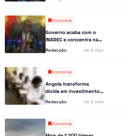
Lima Massano
Economia
Governo acaba com o
INADEC e concentra na
ANIESA todo o poder de
Redacção
Há 6 dias
fiscalização económica
Economia
Angola transforma
dívida em investimento
na educação e poupa 64
Redacção
Há 6 dias
milhões de dólares
Economia
Mais de 1.200 líderes