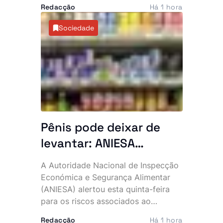
explicações
Redacção
Há 1 hora
Europa intensificou as críticas da
oposição e voltou a alimentar
Sociedade
especulações sobre o estado de
saúde do chefe de Estado, de 93
anos.
Pênis pode deixar de
levantar: ANIESA
desaconselha consumo
A Autoridade Nacional de Inspecção
de Power Plus e Motu
Económica e Segurança Alimentar
Rouge após descoberta
(ANIESA) alertou esta quinta-feira
para os riscos associados ao
de substâncias
consumo das bebidas energéticas
impróprias
Redacção
Há 1 hora