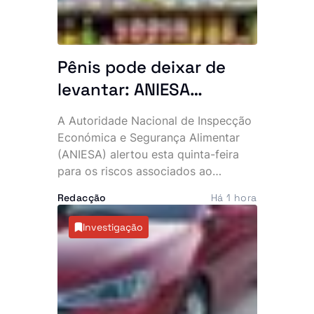
Pênis pode deixar de
levantar: ANIESA
desaconselha consumo
A Autoridade Nacional de Inspecção
de Power Plus e Motu
Económica e Segurança Alimentar
Rouge após descoberta
(ANIESA) alertou esta quinta-feira
para os riscos associados ao
de substâncias
consumo das bebidas energéticas
impróprias
Redacção
Há 1 hora
Power Plus e Motu Rouge, depois de
análises laboratoriais terem
Investigação
detectado a presença não declarada
de sildenafila, um medicamento
sujeito a prescrição médica utilizado
no tratamento da disfunção eréctil. A
entidade recomenda que os