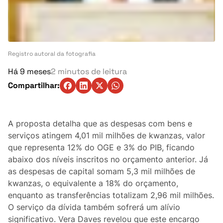
Turismo
Ambiente
Denúncia
Registro autoral da fotografia
Há 9 meses
2 minutos de leitura
Matérias-Primas
Compartilhar:
Eventos
A proposta detalha que as despesas com bens e
Indústria
serviços atingem 4,01 mil milhões de kwanzas, valor
que representa 12% do OGE e 3% do PIB, ficando
Auto
abaixo dos níveis inscritos no orçamento anterior. Já
as despesas de capital somam 5,3 mil milhões de
Agricultura
kwanzas, o equivalente a 18% do orçamento,
enquanto as transferências totalizam 2,96 mil milhões.
Vozes Pontuais
O serviço da dívida também sofrerá um alívio
significativo. Vera Daves revelou que este encargo