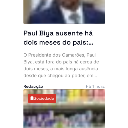
intervenção por parte de um agente.
Paul Biya ausente há
dois meses do país:
Presidente mais velho
O Presidente dos Camarões, Paul
do mundo desaparece
Biya, está fora do país há cerca de
da cena pública e
dois meses, a mais longa ausência
desde que chegou ao poder, em
oposição exige
1982. A permanência prolongada na
explicações
Redacção
Há 1 hora
Europa intensificou as críticas da
oposição e voltou a alimentar
Sociedade
especulações sobre o estado de
saúde do chefe de Estado, de 93
anos.