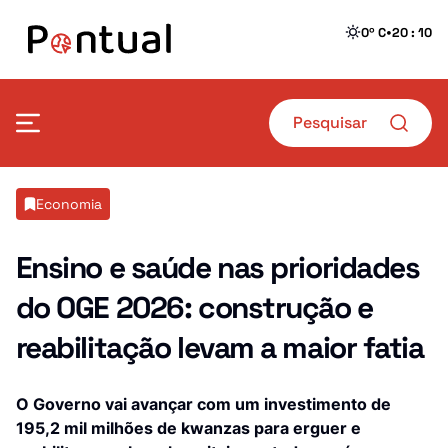
•
0º C
20 : 10
Mais Pontual
Economia
Política
Defesa
Ensino e saúde nas prioridades
do OGE 2026: construção e
Sociedade
Transportes
reabilitação levam a maior fatia
Economia
Crime
Desporto
Educação
O Governo vai avançar com um investimento de
195,2 mil milhões de kwanzas para erguer e
Saúde