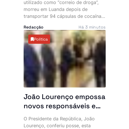
desmantela parte da
utilizado como “correio de droga”,
rede
morreu em Luanda depois de
transportar 94 cápsulas de cocaína
no abdómen. O Serviço de
Redacção
Há 3 minutos
Investigação Criminal (SIC) anunciou,
esta sexta-feira, a detenção de três
Política
cidadãos angolanos suspeitos de
envolvimento no caso, que expôs
uma alegada rede internacional de
tráfico de estupefacientes com
ligações ao Brasil.
João Lourenço empossa
novos responsáveis e
exige resultados: “O
O Presidente da República, João
Executivo conta
Lourenço, conferiu posse, esta