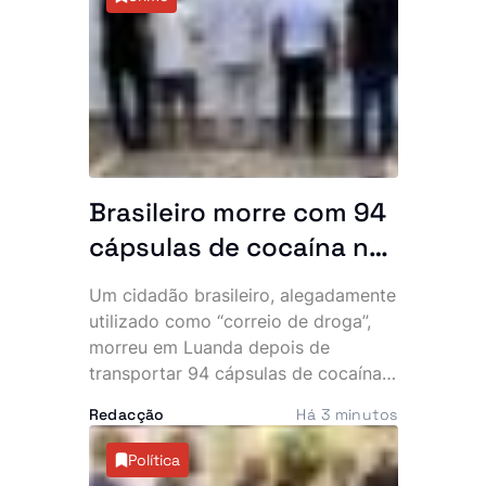
as marcas profundas deixadas pelos
conflitos que assolaram Angola.
Brasileiro morre com 94
cápsulas de cocaína no
abdómen e SIC
Um cidadão brasileiro, alegadamente
desmantela parte da
utilizado como “correio de droga”,
rede
morreu em Luanda depois de
transportar 94 cápsulas de cocaína
no abdómen. O Serviço de
Redacção
Há 3 minutos
Investigação Criminal (SIC) anunciou,
esta sexta-feira, a detenção de três
Política
cidadãos angolanos suspeitos de