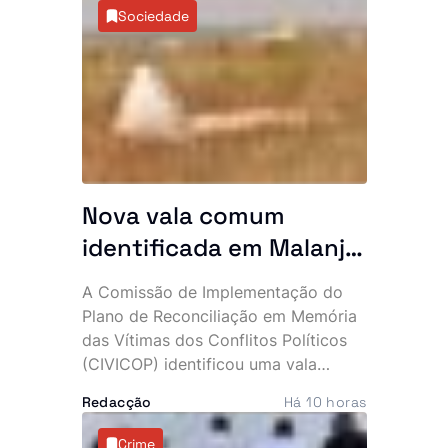
terá desviado cerca de 40 mil euros
Sociedade
e cinco milhões de kwanzas. O
dinheiro alegadamente sustentava
uma vida de luxo, marcada por
viaturas topo de gama, telemóveis
caros e festas frequentes.
Nova vala comum
identificada em Malanje
com 41 corpos
A Comissão de Implementação do
Plano de Reconciliação em Memória
das Vítimas dos Conflitos Políticos
(CIVICOP) identificou uma vala
comum com 41 vítimas no município
Redacção
Há 10 horas
de Quirima, província de Malanje,
numa descoberta que volta a expor
Crime