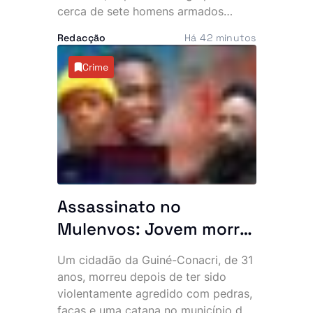
cerca de sete homens armados
invadir várias residências durante a
Redacção
Há 42 minutos
madrugada desta quinta-feira. Os
assaltantes roubaram mais de 500
Crime
mil kwanzas, telemóveis,
computadores, jóias e documentos,
deixando os moradores em choque e
a questionar a eficácia do combate à
criminalidade na zona.
Assassinato no
Mulenvos: Jovem morre
após ataque com
Um cidadão da Guiné-Conacri, de 31
pedras, facas e catana
anos, morreu depois de ter sido
junto a piquete policial
violentamente agredido com pedras,
facas e uma catana no município do