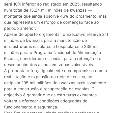
Lifestyle
será 10% inferior ao registado em 2025, resultando
num total de 15,24 mil milhões de kwanzas —
Casa
montante que ainda absorve 46% do orçamento, mas
que representa um esforço de contenção face ao
Fama
período anterior.
Apesar do aperto orçamental, o Executivo reserva 211
Figuras
milhões de kwanzas para a manutenção de
infraestruturas escolares e hospitalares e 238 mil
Orgulho ou Vergonha?
milhões para o Programa Nacional de Alimentação
Escolar, considerado essencial para a retenção e o
desempenho dos alunos em zonas vulneráveis.
Vox Populi
A proposta reforça igualmente o compromisso com a
reabilitação e expansão da rede de ensino, ao
Reportagem
estipular 195 mil milhões de kwanzas exclusivamente
para a construção e recuperação de escolas. O
Ensino Superior
objectivo é garantir que as estruturas existentes
voltem a oferecer condições adequadas de
Redes Sociais
funcionamento e segurança.
Vera Daves destacou ainda medidas destinadas a