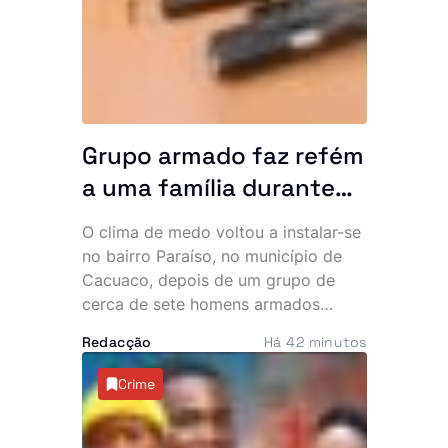
principais problemas do país. No
mesmo dia, o Chefe de Estado
recebeu ainda o embaixador
cessante do Vietname em Angola,
num encontro marcado pelo reforço
da cooperação bilateral.
Grupo armado faz refém
a uma família durante
uma hora no bairro
O clima de medo voltou a instalar-se
Paraíso. Polícia vê
no bairro Paraíso, no município de
navios e poeira
Cacuaco, depois de um grupo de
cerca de sete homens armados
invadir várias residências durante a
Redacção
Há 42 minutos
madrugada desta quinta-feira. Os
assaltantes roubaram mais de 500
Crime
mil kwanzas, telemóveis,
computadores, jóias e documentos,
deixando os moradores em choque e