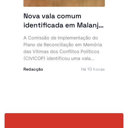
Nova vala comum
identificada em Malanje
com 41 corpos
A Comissão de Implementação do
Plano de Reconciliação em Memória
das Vítimas dos Conflitos Políticos
(CIVICOP) identificou uma vala
comum com 41 vítimas no município
Redacção
Há 10 horas
de Quirima, província de Malanje,
numa descoberta que volta a expor
as marcas profundas deixadas pelos
conflitos que assolaram Angola.