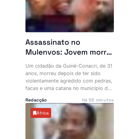
a questionar a eficácia do combate à
criminalidade na zona.
Assassinato no
Mulenvos: Jovem morre
após ataque com
Um cidadão da Guiné-Conacri, de 31
pedras, facas e catana
anos, morreu depois de ter sido
junto a piquete policial
violentamente agredido com pedras,
facas e uma catana no município do
Mulenvos, em Luanda. O crime,
Redacção
Há 56 minutos
atribuído a um grupo de marginais
conhecido por “UTT de Matar”,
África
ocorreu a escassos metros de um
piquete da Polícia, facto que motivou
denúncias de alegada falta de