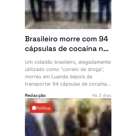
Brasileiro morre com 94
cápsulas de cocaína no
abdómen e SIC
Um cidadão brasileiro, alegadamente
desmantela parte da
utilizado como “correio de droga”,
rede
morreu em Luanda depois de
transportar 94 cápsulas de cocaína
no abdómen. O Serviço de
Redacção
Há 2 dias
Investigação Criminal (SIC) anunciou,
esta sexta-feira, a detenção de três
Política
cidadãos angolanos suspeitos de
envolvimento no caso, que expôs
uma alegada rede internacional de
tráfico de estupefacientes com