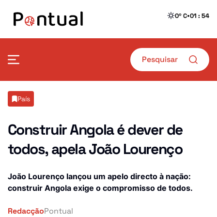
•
0º C
01 : 54
Mais Pontual
País
Política
Defesa
Construir Angola é dever de
todos, apela João Lourenço
Sociedade
Transportes
Economia
Crime
João Lourenço lançou um apelo directo à nação:
construir Angola exige o compromisso de todos.
Desporto
Educação
Redacção
Pontual
Saúde