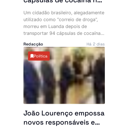
abdómen e SIC
Um cidadão brasileiro, alegadamente
desmantela parte da
utilizado como “correio de droga”,
rede
morreu em Luanda depois de
transportar 94 cápsulas de cocaína
no abdómen. O Serviço de
Redacção
Há 2 dias
Investigação Criminal (SIC) anunciou,
esta sexta-feira, a detenção de três
Política
cidadãos angolanos suspeitos de
envolvimento no caso, que expôs
uma alegada rede internacional de
tráfico de estupefacientes com
ligações ao Brasil.
João Lourenço empossa
novos responsáveis e