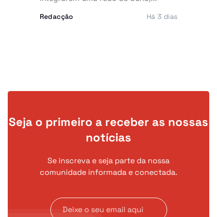
extorsão e utilização fraudulenta da
Redacção
Há 3 dias
rede Vodacom, num esquema que
terá desviado cerca de 40 mil euros
e cinco milhões de kwanzas. O
dinheiro alegadamente sustentava
uma vida de luxo, marcada por
viaturas topo de gama, telemóveis
caros e festas frequentes.
Seja o primeiro a receber as nossas
notícias
Se inscreva e seja parte da nossa
comunidade informada e conectada.