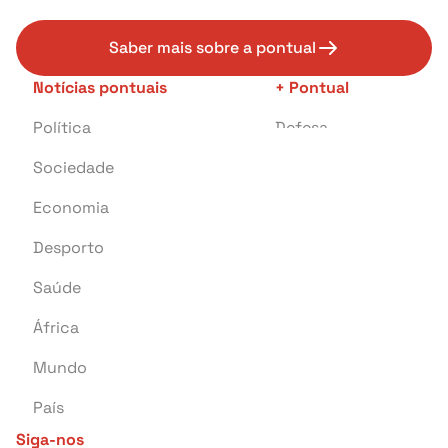
Saber mais sobre a pontual
Notícias pontuais
+ Pontual
Política
Defesa
Sociedade
Transportes
Economia
Crime
Desporto
Educação
Saúde
Investigação
África
Tragédia
Mundo
Energia
País
Pontual Tech
Siga-nos
Banca e Seguros