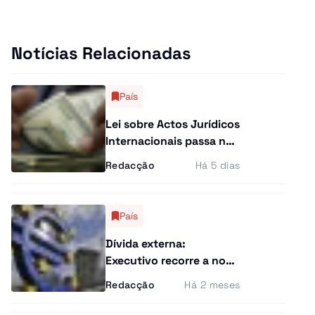
Curiosidades
Entrevistas
Notícias Relacionadas
Última Hora
País
Ensino Superior
Lei sobre Actos Jurídicos
Internacionais passa na
Gastronomia
especialidade
Redacção
Há 5 dias
Multimídia
País
Dívida externa:
Executivo recorre a novo
financiamento de 340
Redacção
Há 2 meses
milhões de euros