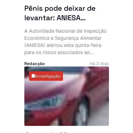
Pênis pode deixar de
levantar: ANIESA
desaconselha consumo
A Autoridade Nacional de Inspecção
de Power Plus e Motu
Económica e Segurança Alimentar
Rouge após descoberta
(ANIESA) alertou esta quinta-feira
para os riscos associados ao
de substâncias
consumo das bebidas energéticas
impróprias
Redacção
Há 2 dias
Power Plus e Motu Rouge, depois de
análises laboratoriais terem
Investigação
detectado a presença não declarada
de sildenafila, um medicamento
sujeito a prescrição médica utilizado
no tratamento da disfunção eréctil. A
entidade recomenda que os
consumidores deixem de ingerir
estes produtos e ordenou a sua
retirada imediata do mercado.