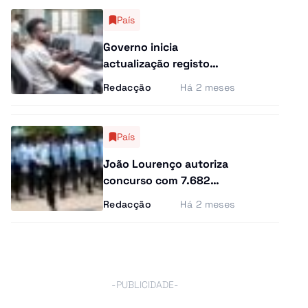
País
Governo inicia
actualização registo
eleitoral sem novos
Redacção
Há 2 meses
cartões e com exigência
de prova de vida
País
João Lourenço autoriza
concurso com 7.682
vagas para Polícia, SIC e
Redacção
Há 2 meses
Migração
-PUBLICIDADE-