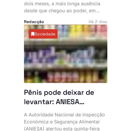
da cena pública e
dois meses, a mais longa ausência
desde que chegou ao poder, em
oposição exige
1982. A permanência prolongada na
explicações
Redacção
Há 2 dias
Europa intensificou as críticas da
oposição e voltou a alimentar
Sociedade
especulações sobre o estado de
saúde do chefe de Estado, de 93
anos.
Pênis pode deixar de
levantar: ANIESA
desaconselha consumo
A Autoridade Nacional de Inspecção
de Power Plus e Motu
Económica e Segurança Alimentar
Rouge após descoberta
(ANIESA) alertou esta quinta-feira