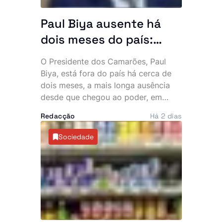
Paul Biya ausente há
dois meses do país:
Presidente mais velho
O Presidente dos Camarões, Paul
do mundo desaparece
Biya, está fora do país há cerca de
da cena pública e
dois meses, a mais longa ausência
desde que chegou ao poder, em
oposição exige
1982. A permanência prolongada na
explicações
Redacção
Há 2 dias
Europa intensificou as críticas da
oposição e voltou a alimentar
Sociedade
especulações sobre o estado de
saúde do chefe de Estado, de 93
anos.