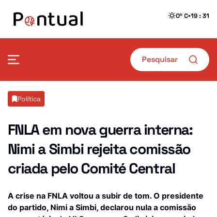
•
0º C
19 : 31
Mais Pontual
Política
Política
Defesa
FNLA em nova guerra interna:
Nimi a Simbi rejeita comissão
Sociedade
Transportes
criada pelo Comité Central
Economia
Crime
Desporto
Educação
A crise na FNLA voltou a subir de tom. O presidente
do partido, Nimi a Simbi, declarou nula a comissão
Saúde