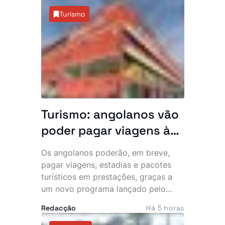
apreciar a Conta Geral do Estado de
Turismo
2024, votar leis estruturantes e
decidir matérias ligadas à
organização eleitoral e à cooperação
internacional.
Turismo: angolanos vão
poder pagar viagens às
prestações
Os angolanos poderão, em breve,
pagar viagens, estadias e pacotes
turísticos em prestações, graças a
um novo programa lançado pelo
Ministério do Turismo (MINTUR), que
Redacção
Há 5 horas
pretende tornar o turismo interno
mais acessível e impulsionar o