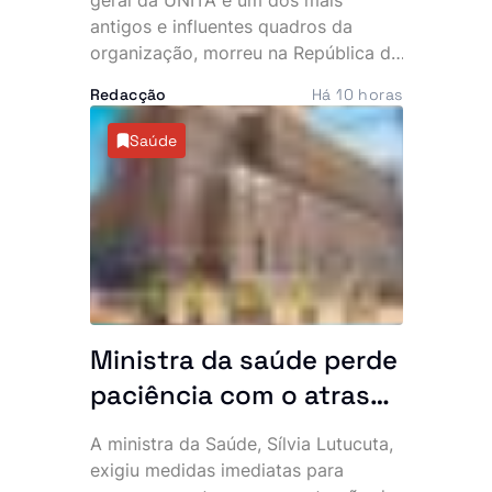
antigos e influentes quadros da
organização, morreu na República da
Namíbia, vítima de doença. O
Redacção
Há 10 horas
falecimento foi confirmado pelo
Secretariado Nacional para
Saúde
Comunicação e Marketing do
partido, que apresentou
condolências à família, militantes,
simpatizantes e amigos.
Ministra da saúde perde
paciência com o atraso
do hospital de 140
A ministra da Saúde, Sílvia Lutucuta,
milhões de dólares no
exigiu medidas imediatas para