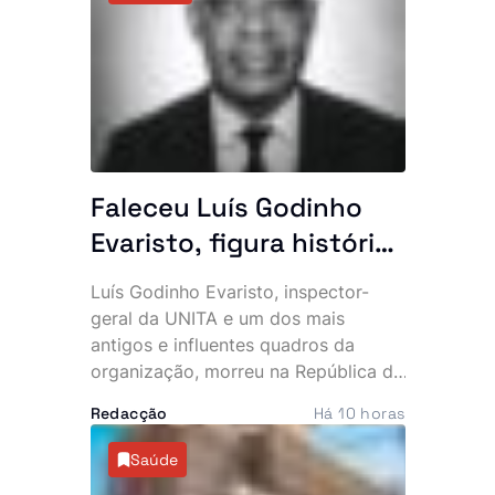
a acumulação de resíduos são
apontadas como as principais causas
do incidente.
Faleceu Luís Godinho
Evaristo, figura histórica
da UNITA e antigo
Luís Godinho Evaristo, inspector-
quadro da BRINDE
geral da UNITA e um dos mais
antigos e influentes quadros da
organização, morreu na República da
Namíbia, vítima de doença. O
Redacção
Há 10 horas
falecimento foi confirmado pelo
Secretariado Nacional para
Saúde
Comunicação e Marketing do