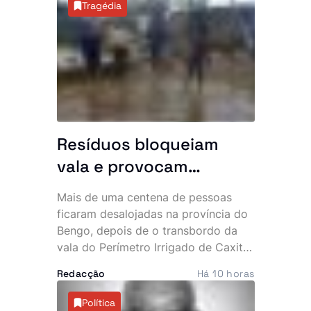
Tragédia
sector. A primeira fase da iniciativa
arrancou com a integração de
operadores turísticos no novo
sistema de pagamento.
Resíduos bloqueiam
vala e provocam
inundação que
Mais de uma centena de pessoas
desalojou mais de 100
ficaram desalojadas na província do
pessoas
Bengo, depois de o transbordo da
vala do Perímetro Irrigado de Caxito
inundar mais de 20 habitações na
Redacção
Há 10 horas
zona da Quinjamba, município do
Dande. A falta de desassoreamento e
Política