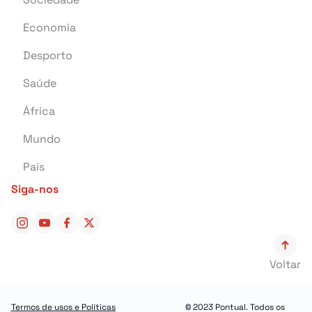
Economia
Crime
Desporto
Educação
Saúde
Investigação
África
Tragédia
Mundo
Energia
País
Pontual Tech
Siga-nos
Banca e Seguros
Negócios
Cultura
Voltar
Religião
Construção
Termos de usos e Políticas
© 2023 Pontual. Todos os