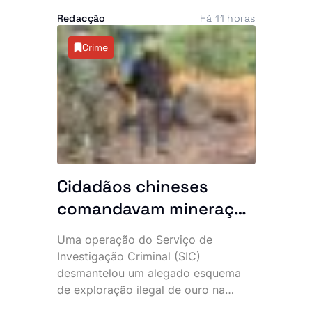
nomeação de vários responsáveis,
Redacção
Há 11 horas
numa remodelação que abrange o
Ministério das Relações Exteriores, o
Crime
Governo Provincial do Cuanza Sul e
o sector do turismo.
Cidadãos chineses
comandavam mineração
clandestina: 10 detidos
Uma operação do Serviço de
e maquinaria pesada
Investigação Criminal (SIC)
apreendida no Uíge
desmantelou um alegado esquema
de exploração ilegal de ouro na
província do Uíge, culminando na