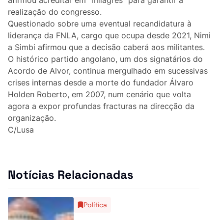
Curiosidades
realização do congresso.
Questionado sobre uma eventual recandidatura à
Entrevistas
liderança da FNLA, cargo que ocupa desde 2021, Nimi
a Simbi afirmou que a decisão caberá aos militantes.
Última Hora
O histórico partido angolano, um dos signatários do
Acordo de Alvor, continua mergulhado em sucessivas
Ensino Superior
crises internas desde a morte do fundador Álvaro
Holden Roberto, em 2007, num cenário que volta
Gastronomia
agora a expor profundas fracturas na direcção da
organização.
Multimídia
C/Lusa
Notícias Relacionadas
Política