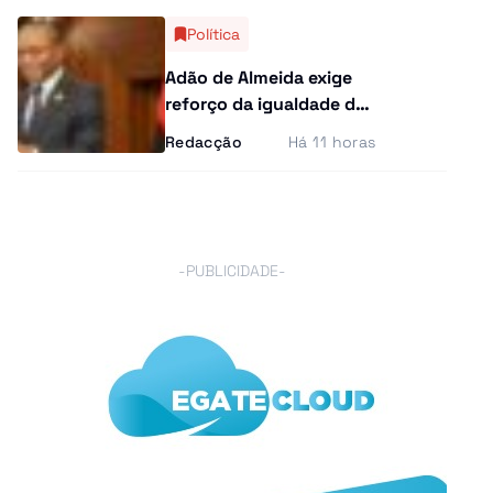
Política
Adão de Almeida exige
reforço da igualdade de
género e lança alerta
Redacção
Há 11 horas
contra violência e
casamentos precoces
-PUBLICIDADE-