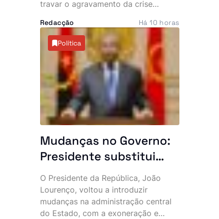
travar o agravamento da crise
provocada pela recente vaga de
Redacção
Há 10 horas
manifestações anti-imigração e
ataques contra cidadãos
Política
estrangeiros. O tema deverá dominar
a próxima cimeira da Comunidade de
Desenvolvimento da África Austral
(SADC), marcada para este mês, em
Durban.
Mudanças no Governo:
Presidente substitui
altos responsáveis do
O Presidente da República, João
Estado
Lourenço, voltou a introduzir
mudanças na administração central
do Estado, com a exoneração e