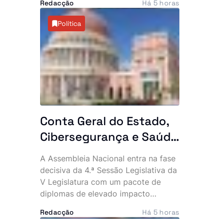
Redacção
Há 5 horas
detenção de 10 suspeitos, entre os
quais dois cidadãos chineses. A
Política
acção permitiu ainda apreender
maquinaria pesada e vários
equipamentos utilizados na
actividade clandestina.
Conta Geral do Estado,
Cibersegurança e Saúde
na agenda das últimas
A Assembleia Nacional entra na fase
plenárias
decisiva da 4.ª Sessão Legislativa da
V Legislatura com um pacote de
diplomas de elevado impacto
político e económico. Entre os dias
Redacção
Há 5 horas
12 e 14 de Agosto, os deputados vão