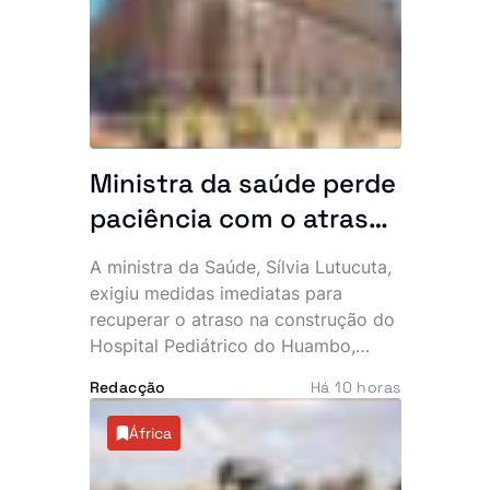
partido, que apresentou
condolências à família, militantes,
simpatizantes e amigos.
Ministra da saúde perde
paciência com o atraso
do hospital de 140
A ministra da Saúde, Sílvia Lutucuta,
milhões de dólares no
exigiu medidas imediatas para
Huambo
recuperar o atraso na construção do
Hospital Pediátrico do Huambo,
depois de constatar que a
Redacção
Há 10 horas
empreitada, iniciada em 2023,
apresenta uma execução física
África
inferior a 50%, quando já deveria
rondar os 80%. Apesar do cenário, a