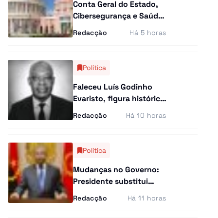
Conta Geral do Estado,
Cibersegurança e Saúde
na agenda das últimas
Redacção
Há 5 horas
plenárias
Política
Faleceu Luís Godinho
Evaristo, figura histórica
da UNITA e antigo
Redacção
Há 10 horas
quadro da BRINDE
Política
Mudanças no Governo:
Presidente substitui
altos responsáveis do
Redacção
Há 11 horas
Estado