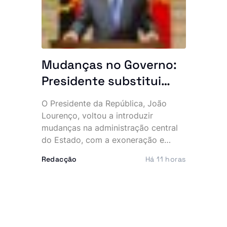
(SADC), marcada para este mês, em
Durban.
Mudanças no Governo:
Presidente substitui
altos responsáveis do
O Presidente da República, João
Estado
Lourenço, voltou a introduzir
mudanças na administração central
do Estado, com a exoneração e
nomeação de vários responsáveis,
Redacção
Há 11 horas
numa remodelação que abrange o
Ministério das Relações Exteriores, o
Governo Provincial do Cuanza Sul e
o sector do turismo.