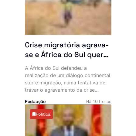
governante acredita que a unidade
poderá ser concluída e inaugurada
ainda este ano.
Crise migratória agrava-
se e África do Sul quer
resposta conjunta do
A África do Sul defendeu a
continente
realização de um diálogo continental
sobre migração, numa tentativa de
travar o agravamento da crise
provocada pela recente vaga de
Redacção
Há 10 horas
manifestações anti-imigração e
ataques contra cidadãos
Política
estrangeiros. O tema deverá dominar
a próxima cimeira da Comunidade de
Desenvolvimento da África Austral