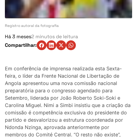
Turismo
Ambiente
Registro autoral da fotografia
Denúncia
Há 3 meses
2 minutos de leitura
Compartilhar:
Matérias-Primas
Eventos
Em conferência de imprensa realizada esta Sexta-
feira, o líder da Frente Nacional de Libertação de
Indústria
Angola apresentou uma nova comissão nacional
preparatória para o congresso agendado para
Auto
Setembro, liderada por João Roberto Soki-Soki e
Carolina Miguel. Nimi a Simbi insistiu que a criação da
Agricultura
comissão é competência exclusiva do presidente do
partido e desvalorizou a estrutura coordenada por
Vozes Pontuais
Ndonda Nzinga, aprovada anteriormente por
membros do Comité Central. “O resto não existe”,