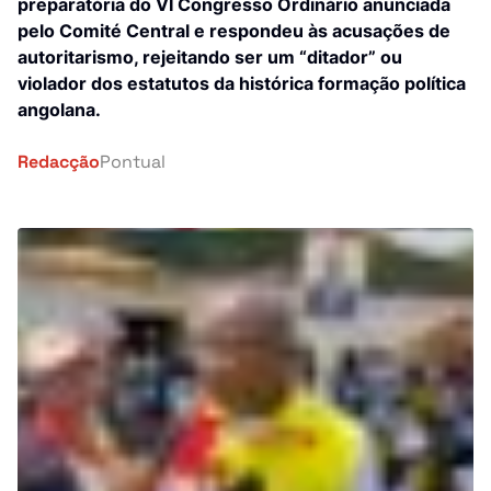
Investigação
preparatória do VI Congresso Ordinário anunciada
pelo Comité Central e respondeu às acusações de
África
autoritarismo, rejeitando ser um “ditador” ou
Tragédia
violador dos estatutos da histórica formação política
Mundo
angolana.
Energia
País
Redacção
Pontual
Pontual Tech
Banca e Seguros
Negócios
Cultura
Religião
Construção