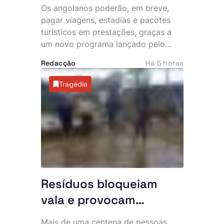
prestações
Os angolanos poderão, em breve,
pagar viagens, estadias e pacotes
turísticos em prestações, graças a
um novo programa lançado pelo
Ministério do Turismo (MINTUR), que
Redacção
Há 5 horas
pretende tornar o turismo interno
mais acessível e impulsionar o
Tragédia
sector. A primeira fase da iniciativa
arrancou com a integração de
operadores turísticos no novo
sistema de pagamento.
Resíduos bloqueiam
vala e provocam
inundação que
Mais de uma centena de pessoas