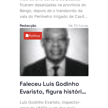
desalojou mais de 100
ficaram desalojadas na província do
pessoas
Bengo, depois de o transbordo da
vala do Perímetro Irrigado de Caxito
inundar mais de 20 habitações na
Redacção
Há 10 horas
zona da Quinjamba, município do
Dande. A falta de desassoreamento e
Política
a acumulação de resíduos são
apontadas como as principais causas
do incidente.
Faleceu Luís Godinho
Evaristo, figura histórica
da UNITA e antigo
Luís Godinho Evaristo, inspector-
quadro da BRINDE
geral da UNITA e um dos mais