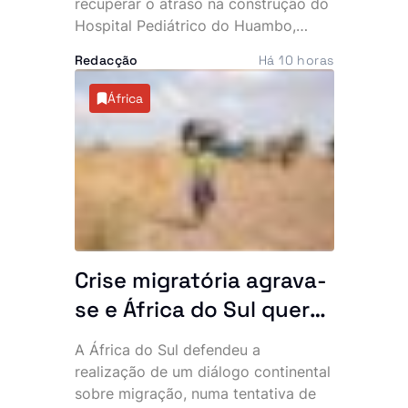
Huambo
recuperar o atraso na construção do
Hospital Pediátrico do Huambo,
depois de constatar que a
Redacção
Há 10 horas
empreitada, iniciada em 2023,
apresenta uma execução física
África
inferior a 50%, quando já deveria
rondar os 80%. Apesar do cenário, a
governante acredita que a unidade
poderá ser concluída e inaugurada
ainda este ano.
Crise migratória agrava-
se e África do Sul quer
resposta conjunta do
A África do Sul defendeu a
continente
realização de um diálogo continental
sobre migração, numa tentativa de