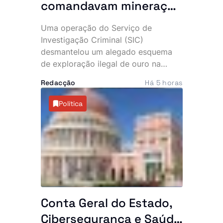
comandavam mineração
clandestina: 10 detidos
Uma operação do Serviço de
e maquinaria pesada
Investigação Criminal (SIC)
apreendida no Uíge
desmantelou um alegado esquema
de exploração ilegal de ouro na
província do Uíge, culminando na
Redacção
Há 5 horas
detenção de 10 suspeitos, entre os
quais dois cidadãos chineses. A
Política
acção permitiu ainda apreender
maquinaria pesada e vários
equipamentos utilizados na
actividade clandestina.
Conta Geral do Estado,
Cibersegurança e Saúde