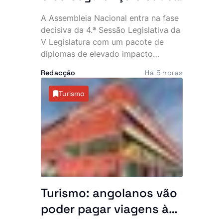
na agenda das últimas
A Assembleia Nacional entra na fase
plenárias
decisiva da 4.ª Sessão Legislativa da
V Legislatura com um pacote de
diplomas de elevado impacto
político e económico. Entre os dias
Redacção
Há 5 horas
12 e 14 de Agosto, os deputados vão
apreciar a Conta Geral do Estado de
Turismo
2024, votar leis estruturantes e
decidir matérias ligadas à
organização eleitoral e à cooperação
internacional.
Turismo: angolanos vão
poder pagar viagens às