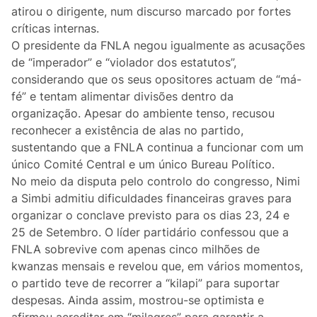
Lifestyle
atirou o dirigente, num discurso marcado por fortes
críticas internas.
Casa
O presidente da FNLA negou igualmente as acusações
de “imperador” e “violador dos estatutos”,
Fama
considerando que os seus opositores actuam de “má-
fé” e tentam alimentar divisões dentro da
Figuras
organização. Apesar do ambiente tenso, recusou
reconhecer a existência de alas no partido,
Orgulho ou Vergonha?
sustentando que a FNLA continua a funcionar com um
único Comité Central e um único Bureau Político.
No meio da disputa pelo controlo do congresso, Nimi
Vox Populi
a Simbi admitiu dificuldades financeiras graves para
organizar o conclave previsto para os dias 23, 24 e
Reportagem
25 de Setembro. O líder partidário confessou que a
FNLA sobrevive com apenas cinco milhões de
Ensino Superior
kwanzas mensais e revelou que, em vários momentos,
o partido teve de recorrer a “kilapi” para suportar
Redes Sociais
despesas. Ainda assim, mostrou-se optimista e
afirmou acreditar em “milagres” para garantir a