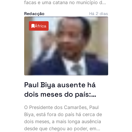
facas e uma catana no município do
Mulenvos, em Luanda. O crime,
Redacção
Há 2 dias
atribuído a um grupo de marginais
conhecido por “UTT de Matar”,
África
ocorreu a escassos metros de um
piquete da Polícia, facto que motivou
denúncias de alegada falta de
intervenção por parte de um agente.
Paul Biya ausente há
dois meses do país:
Presidente mais velho
O Presidente dos Camarões, Paul
do mundo desaparece
Biya, está fora do país há cerca de
da cena pública e
dois meses, a mais longa ausência
desde que chegou ao poder, em
oposição exige