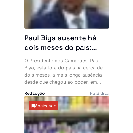
intervenção por parte de um agente.
Paul Biya ausente há
dois meses do país:
Presidente mais velho
O Presidente dos Camarões, Paul
do mundo desaparece
Biya, está fora do país há cerca de
da cena pública e
dois meses, a mais longa ausência
desde que chegou ao poder, em
oposição exige
1982. A permanência prolongada na
explicações
Redacção
Há 2 dias
Europa intensificou as críticas da
oposição e voltou a alimentar
Sociedade
especulações sobre o estado de
saúde do chefe de Estado, de 93
anos.