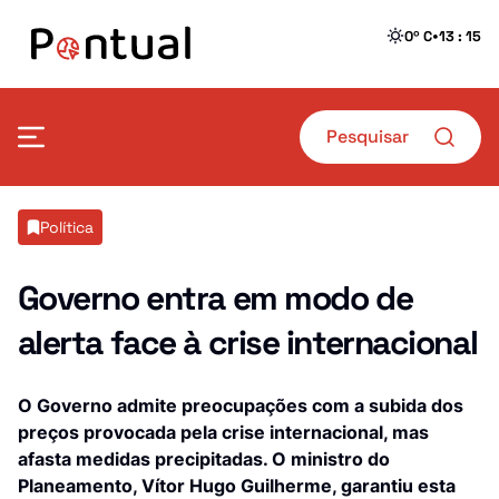
•
0º C
13 : 15
Mais Pontual
Política
Política
Defesa
Governo entra em modo de
alerta face à crise internacional
Sociedade
Transportes
Economia
Crime
O Governo admite preocupações com a subida dos
preços provocada pela crise internacional, mas
Desporto
Educação
afasta medidas precipitadas. O ministro do
Planeamento, Vítor Hugo Guilherme, garantiu esta
Saúde