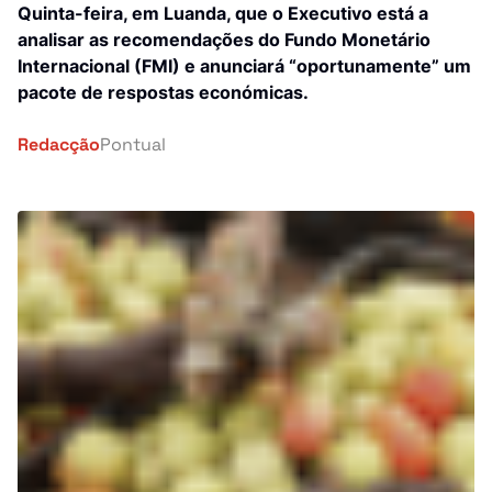
Investigação
Quinta-feira, em Luanda, que o Executivo está a
analisar as recomendações do Fundo Monetário
África
Tragédia
Internacional (FMI) e anunciará “oportunamente” um
pacote de respostas económicas.
Mundo
Energia
Redacção
Pontual
País
Pontual Tech
Banca e Seguros
Negócios
Cultura
Religião
Construção