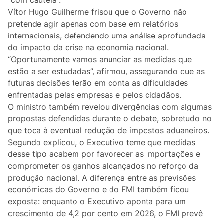
Lifestyle
Vítor Hugo Guilherme frisou que o Governo não
pretende agir apenas com base em relatórios
Casa
internacionais, defendendo uma análise aprofundada
do impacto da crise na economia nacional.
Fama
“Oportunamente vamos anunciar as medidas que
estão a ser estudadas”, afirmou, assegurando que as
Figuras
futuras decisões terão em conta as dificuldades
enfrentadas pelas empresas e pelos cidadãos.
Orgulho ou Vergonha?
O ministro também revelou divergências com algumas
propostas defendidas durante o debate, sobretudo no
Vox Populi
que toca à eventual redução de impostos aduaneiros.
Segundo explicou, o Executivo teme que medidas
Reportagem
desse tipo acabem por favorecer as importações e
comprometer os ganhos alcançados no reforço da
Ensino Superior
produção nacional. A diferença entre as previsões
económicas do Governo e do FMI também ficou
Redes Sociais
exposta: enquanto o Executivo aponta para um
crescimento de 4,2 por cento em 2026, o FMI prevê