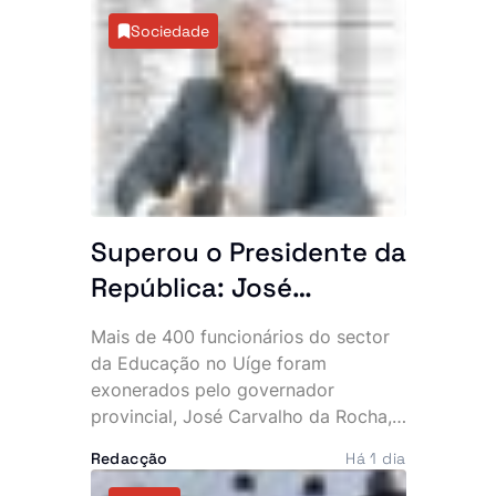
terá desviado cerca de 40 mil euros
Sociedade
e cinco milhões de kwanzas. O
dinheiro alegadamente sustentava
uma vida de luxo, marcada por
viaturas topo de gama, telemóveis
caros e festas frequentes.
Superou o Presidente da
República: José
Carvalho da Rocha
Mais de 400 funcionários do sector
exonera mais de 400
da Educação no Uíge foram
quadros da Educação
exonerados pelo governador
provincial, José Carvalho da Rocha,
no Uíge
numa das maiores mexidas de
Redacção
Há 1 dia
sempre na estrutura de direcção e
chefia das instituições de ensino da