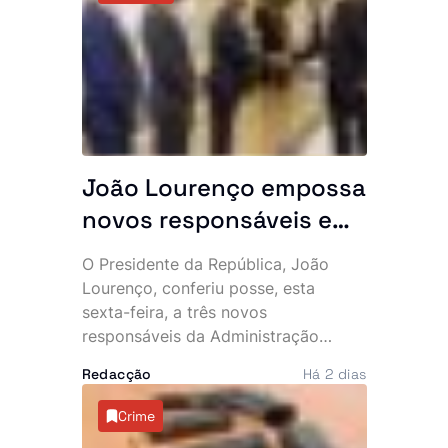
cidadãos angolanos suspeitos de
envolvimento no caso, que expôs
uma alegada rede internacional de
tráfico de estupefacientes com
ligações ao Brasil.
João Lourenço empossa
novos responsáveis e
exige resultados: “O
O Presidente da República, João
Executivo conta
Lourenço, conferiu posse, esta
convosco”
sexta-feira, a três novos
responsáveis da Administração
Pública e aproveitou a cerimónia
Redacção
Há 2 dias
para lançar um apelo directo aos
empossados, sublinhando que o
Crime
Executivo espera resultados