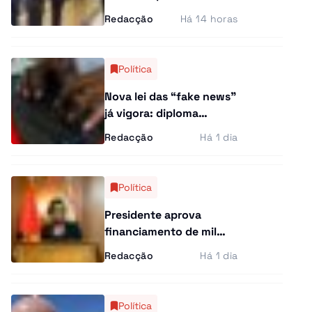
exige resultados: “O
Redacção
Há 14 horas
Executivo conta
convosco”
Política
Nova lei das “fake news”
já vigora: diploma
abrange conteúdos
Redacção
Há 1 dia
publicados no
estrangeiro
Política
Presidente aprova
financiamento de mil
milhões de euros de
Redacção
Há 1 dia
banco francês
Política