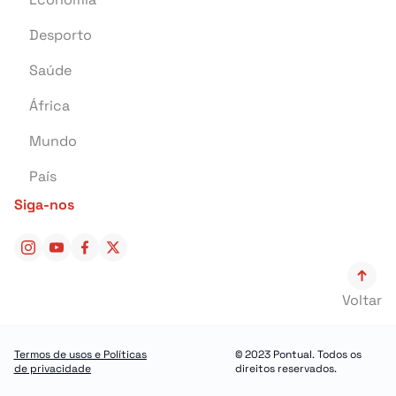
Desporto
Educação
Saúde
Investigação
África
Tragédia
Mundo
Energia
País
Pontual Tech
Siga-nos
Banca e Seguros
Negócios
Cultura
Voltar
Religião
Construção
Termos de usos e Políticas
© 2023 Pontual. Todos os
de privacidade
direitos reservados.
Turismo