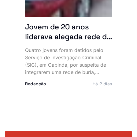
consumidores deixem de ingerir
estes produtos e ordenou a sua
retirada imediata do mercado.
Jovem de 20 anos
liderava alegada rede de
burlas que financiava
Quatro jovens foram detidos pelo
uma vida de luxo, diz SIC
Serviço de Investigação Criminal
(SIC), em Cabinda, por suspeita de
integrarem uma rede de burla,
extorsão e utilização fraudulenta da
Redacção
Há 2 dias
rede Vodacom, num esquema que
terá desviado cerca de 40 mil euros
e cinco milhões de kwanzas. O
dinheiro alegadamente sustentava
uma vida de luxo, marcada por
viaturas topo de gama, telemóveis
caros e festas frequentes.