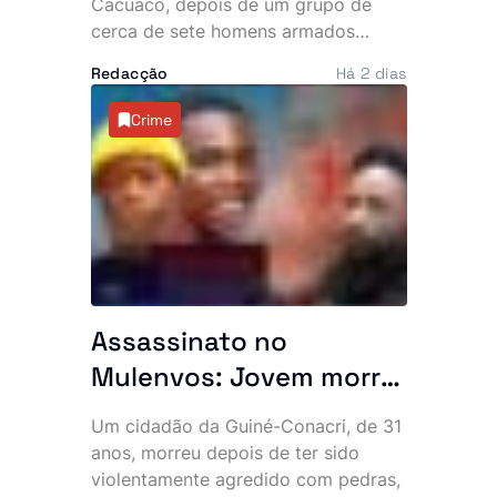
navios e poeira
Cacuaco, depois de um grupo de
cerca de sete homens armados
invadir várias residências durante a
Redacção
Há 2 dias
madrugada desta quinta-feira. Os
assaltantes roubaram mais de 500
Crime
mil kwanzas, telemóveis,
computadores, jóias e documentos,
deixando os moradores em choque e
a questionar a eficácia do combate à
criminalidade na zona.
Assassinato no
Mulenvos: Jovem morre
após ataque com
Um cidadão da Guiné-Conacri, de 31
pedras, facas e catana
anos, morreu depois de ter sido
junto a piquete policial
violentamente agredido com pedras,