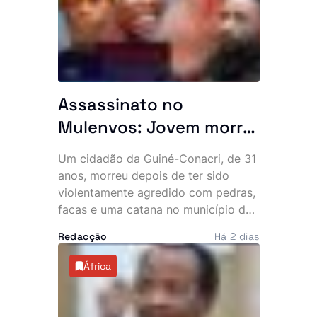
deixando os moradores em choque e
a questionar a eficácia do combate à
criminalidade na zona.
Assassinato no
Mulenvos: Jovem morre
após ataque com
Um cidadão da Guiné-Conacri, de 31
pedras, facas e catana
anos, morreu depois de ter sido
junto a piquete policial
violentamente agredido com pedras,
facas e uma catana no município do
Mulenvos, em Luanda. O crime,
Redacção
Há 2 dias
atribuído a um grupo de marginais
conhecido por “UTT de Matar”,
África
ocorreu a escassos metros de um
piquete da Polícia, facto que motivou
denúncias de alegada falta de