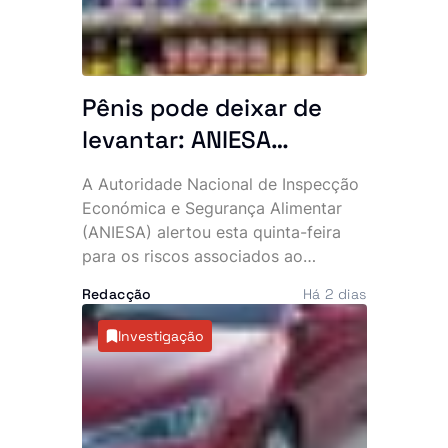
Pênis pode deixar de
levantar: ANIESA
desaconselha consumo
A Autoridade Nacional de Inspecção
de Power Plus e Motu
Económica e Segurança Alimentar
Rouge após descoberta
(ANIESA) alertou esta quinta-feira
para os riscos associados ao
de substâncias
consumo das bebidas energéticas
impróprias
Redacção
Há 2 dias
Power Plus e Motu Rouge, depois de
análises laboratoriais terem
Investigação
detectado a presença não declarada
de sildenafila, um medicamento
sujeito a prescrição médica utilizado
no tratamento da disfunção eréctil. A
entidade recomenda que os