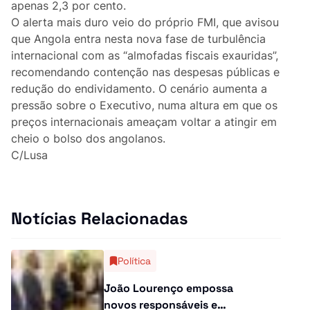
apenas 2,3 por cento.
Curiosidades
O alerta mais duro veio do próprio FMI, que avisou
que Angola entra nesta nova fase de turbulência
Entrevistas
internacional com as “almofadas fiscais exauridas”,
recomendando contenção nas despesas públicas e
Última Hora
redução do endividamento. O cenário aumenta a
pressão sobre o Executivo, numa altura em que os
Ensino Superior
preços internacionais ameaçam voltar a atingir em
cheio o bolso dos angolanos.
Gastronomia
C/Lusa
Multimídia
Notícias Relacionadas
Política
João Lourenço empossa
novos responsáveis e