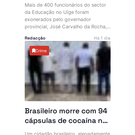
Carvalho da Rocha
Mais de 400 funcionários do sector
exonera mais de 400
da Educação no Uíge foram
quadros da Educação
exonerados pelo governador
provincial, José Carvalho da Rocha,
no Uíge
numa das maiores mexidas de
Redacção
Há 1 dia
sempre na estrutura de direcção e
chefia das instituições de ensino da
Crime
província.
Brasileiro morre com 94
cápsulas de cocaína no
abdómen e SIC
Um cidadão brasileiro, alegadamente