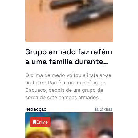
concretos na resolução dos
principais problemas do país. No
mesmo dia, o Chefe de Estado
recebeu ainda o embaixador
cessante do Vietname em Angola,
num encontro marcado pelo reforço
da cooperação bilateral.
Grupo armado faz refém
a uma família durante
uma hora no bairro
O clima de medo voltou a instalar-se
Paraíso. Polícia vê
no bairro Paraíso, no município de
navios e poeira
Cacuaco, depois de um grupo de
cerca de sete homens armados
invadir várias residências durante a
Redacção
Há 2 dias
madrugada desta quinta-feira. Os
assaltantes roubaram mais de 500
Crime
mil kwanzas, telemóveis,
computadores, jóias e documentos,