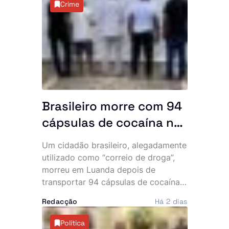
Crime
província.
Brasileiro morre com 94
cápsulas de cocaína no
abdómen e SIC
Um cidadão brasileiro, alegadamente
desmantela parte da
utilizado como “correio de droga”,
rede
morreu em Luanda depois de
transportar 94 cápsulas de cocaína
no abdómen. O Serviço de
Redacção
Há 2 dias
Investigação Criminal (SIC) anunciou,
esta sexta-feira, a detenção de três
Política