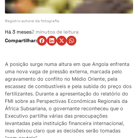
Turismo
Ambiente
Registro autoral da fotografia
Há 3 meses
2 minutos de leitura
Denúncia
Compartilhar:
Matérias-Primas
Eventos
A posição surge numa altura em que Angola enfrenta
uma nova vaga de pressão externa, marcada pelo
Indústria
agravamento do conflito no Médio Oriente, pela
escassez de combustíveis e pela subida do preço dos
fertilizantes. Durante a apresentação do relatório do
Auto
FMI sobre as Perspectivas Económicas Regionais da
África Subsariana, o governante reconheceu que o
Agricultura
Executivo partilha várias das preocupações
levantadas pela instituição financeira internacional,
Vozes Pontuais
mas deixou claro que as decisões serão tomadas
“com cautela”.