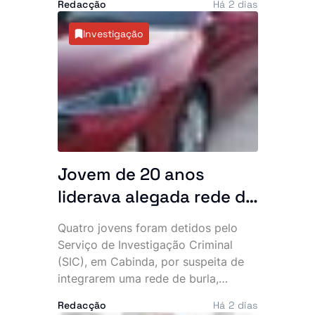
impróprias
Redacção
Há 2 dias
Power Plus e Motu Rouge, depois de
análises laboratoriais terem
Investigação
detectado a presença não declarada
de sildenafila, um medicamento
sujeito a prescrição médica utilizado
no tratamento da disfunção eréctil. A
entidade recomenda que os
consumidores deixem de ingerir
estes produtos e ordenou a sua
retirada imediata do mercado.
Jovem de 20 anos
liderava alegada rede de
burlas que financiava
Quatro jovens foram detidos pelo
uma vida de luxo, diz SIC
Serviço de Investigação Criminal
(SIC), em Cabinda, por suspeita de
integrarem uma rede de burla,
extorsão e utilização fraudulenta da
Redacção
Há 2 dias
rede Vodacom, num esquema que