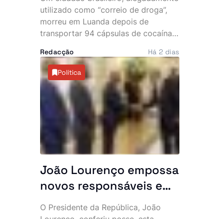
desmantela parte da
utilizado como “correio de droga”,
rede
morreu em Luanda depois de
transportar 94 cápsulas de cocaína
no abdómen. O Serviço de
Redacção
Há 2 dias
Investigação Criminal (SIC) anunciou,
esta sexta-feira, a detenção de três
Política
cidadãos angolanos suspeitos de
envolvimento no caso, que expôs
uma alegada rede internacional de
tráfico de estupefacientes com
ligações ao Brasil.
João Lourenço empossa
novos responsáveis e
exige resultados: “O
O Presidente da República, João
Executivo conta
Lourenço, conferiu posse, esta