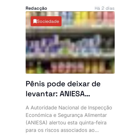
1982. A permanência prolongada na
explicações
Redacção
Há 2 dias
Europa intensificou as críticas da
oposição e voltou a alimentar
Sociedade
especulações sobre o estado de
saúde do chefe de Estado, de 93
anos.
Pênis pode deixar de
levantar: ANIESA
desaconselha consumo
A Autoridade Nacional de Inspecção
de Power Plus e Motu
Económica e Segurança Alimentar
Rouge após descoberta
(ANIESA) alertou esta quinta-feira
para os riscos associados ao
de substâncias
consumo das bebidas energéticas