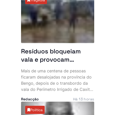
sector. A primeira fase da iniciativa
arrancou com a integração de
operadores turísticos no novo
sistema de pagamento.
Resíduos bloqueiam
vala e provocam
inundação que
Mais de uma centena de pessoas
desalojou mais de 100
ficaram desalojadas na província do
pessoas
Bengo, depois de o transbordo da
vala do Perímetro Irrigado de Caxito
inundar mais de 20 habitações na
Redacção
Há 13 horas
zona da Quinjamba, município do
Dande. A falta de desassoreamento e
Política
a acumulação de resíduos são