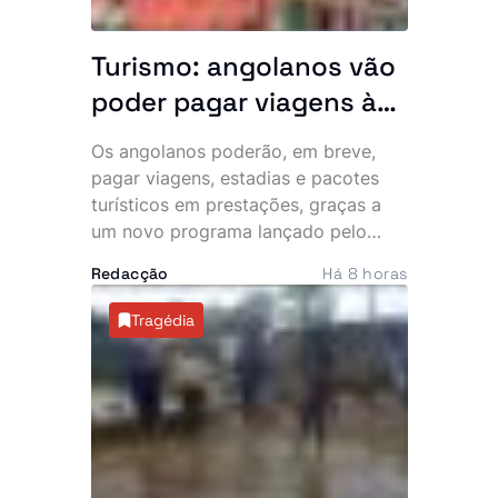
Turismo: angolanos vão
poder pagar viagens às
prestações
Os angolanos poderão, em breve,
pagar viagens, estadias e pacotes
turísticos em prestações, graças a
um novo programa lançado pelo
Ministério do Turismo (MINTUR), que
Redacção
Há 8 horas
pretende tornar o turismo interno
mais acessível e impulsionar o
Tragédia
sector. A primeira fase da iniciativa
arrancou com a integração de
operadores turísticos no novo
sistema de pagamento.