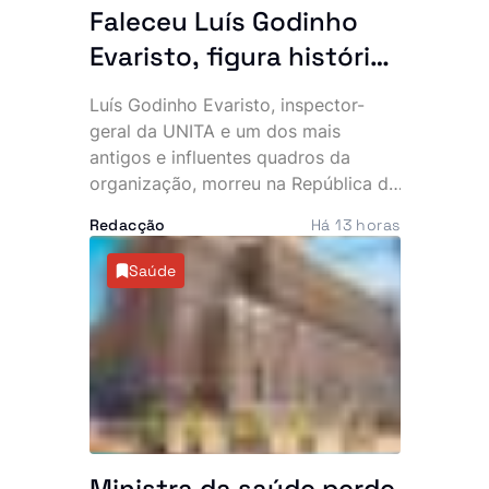
Faleceu Luís Godinho
Evaristo, figura histórica
da UNITA e antigo
Luís Godinho Evaristo, inspector-
quadro da BRINDE
geral da UNITA e um dos mais
antigos e influentes quadros da
organização, morreu na República da
Namíbia, vítima de doença. O
Redacção
Há 13 horas
falecimento foi confirmado pelo
Secretariado Nacional para
Saúde
Comunicação e Marketing do
partido, que apresentou
condolências à família, militantes,
simpatizantes e amigos.
Ministra da saúde perde