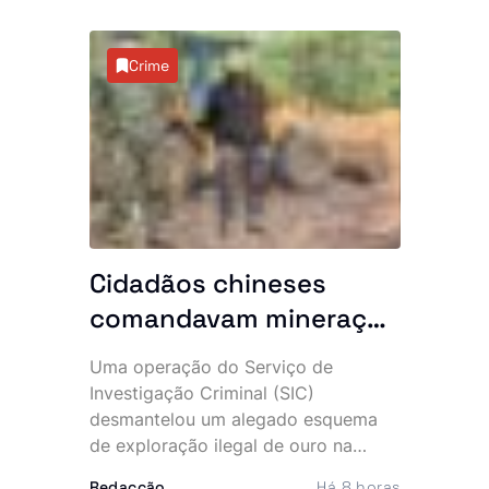
Crime
Cidadãos chineses
comandavam mineração
clandestina: 10 detidos
Uma operação do Serviço de
e maquinaria pesada
Investigação Criminal (SIC)
apreendida no Uíge
desmantelou um alegado esquema
de exploração ilegal de ouro na
província do Uíge, culminando na
Redacção
Há 8 horas