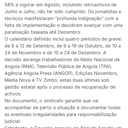
Lifestyle
58% a vigorar em Agosto, incluindo retroactivos de
Junho e Julho, não ter sido cumprido. Os jornalistas e
Casa
técnicos manifestaram “profunda indignação” com a
falta de implementação e decidiram avançar com uma
Fama
paralisação faseada até Dezembro.
O calendário definido inclui quatro períodos de greve:
Figuras
de 8 a 12 de Setembro, de 9 a 19 de Outubro, de 10 a
24 de Novembro e de 10 a 24 de Dezembro. A
Orgulho ou Vergonha?
decisão abrange trabalhadores da Rádio Nacional de
Angola (RNA), Televisão Pública de Angola (TPA),
Agência Angola Press (ANGOP), Edições Novembro,
Vox Populi
Media Nova e TV Zimbo, estas duas últimas sob
gestão estatal após o processo de recuperação de
Reportagem
activos.
No documento, o sindicato garante que vai
Ensino Superior
acompanhar de perto a situação e documentar todas
as eventuais irregularidades para responsabilização
Redes Sociais
judicial.
Entretanto, o Governo aprovou no final de Agosto um