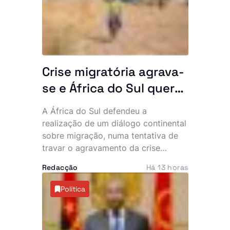
governante acredita que a unidade
poderá ser concluída e inaugurada
ainda este ano.
Crise migratória agrava-
se e África do Sul quer
resposta conjunta do
A África do Sul defendeu a
continente
realização de um diálogo continental
sobre migração, numa tentativa de
travar o agravamento da crise
provocada pela recente vaga de
Redacção
Há 13 horas
manifestações anti-imigração e
ataques contra cidadãos
Política
estrangeiros. O tema deverá dominar
a próxima cimeira da Comunidade de
Desenvolvimento da África Austral