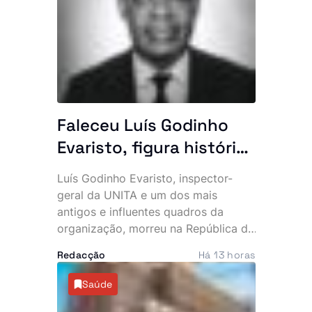
apontadas como as principais causas
do incidente.
Faleceu Luís Godinho
Evaristo, figura histórica
da UNITA e antigo
Luís Godinho Evaristo, inspector-
quadro da BRINDE
geral da UNITA e um dos mais
antigos e influentes quadros da
organização, morreu na República da
Namíbia, vítima de doença. O
Redacção
Há 13 horas
falecimento foi confirmado pelo
Secretariado Nacional para
Saúde
Comunicação e Marketing do
partido, que apresentou