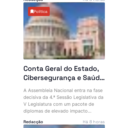
detenção de 10 suspeitos, entre os
quais dois cidadãos chineses. A
Política
acção permitiu ainda apreender
maquinaria pesada e vários
equipamentos utilizados na
actividade clandestina.
Conta Geral do Estado,
Cibersegurança e Saúde
na agenda das últimas
A Assembleia Nacional entra na fase
plenárias
decisiva da 4.ª Sessão Legislativa da
V Legislatura com um pacote de
diplomas de elevado impacto
político e económico. Entre os dias
Redacção
Há 8 horas
12 e 14 de Agosto, os deputados vão