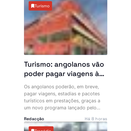
apreciar a Conta Geral do Estado de
Turismo
2024, votar leis estruturantes e
decidir matérias ligadas à
organização eleitoral e à cooperação
internacional.
Turismo: angolanos vão
poder pagar viagens às
prestações
Os angolanos poderão, em breve,
pagar viagens, estadias e pacotes
turísticos em prestações, graças a
um novo programa lançado pelo
Ministério do Turismo (MINTUR), que
Redacção
Há 8 horas
pretende tornar o turismo interno
mais acessível e impulsionar o
Tragédia