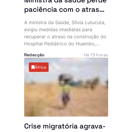
paciência com o atraso
do hospital de 140
A ministra da Saúde, Sílvia Lutucuta,
milhões de dólares no
exigiu medidas imediatas para
Huambo
recuperar o atraso na construção do
Hospital Pediátrico do Huambo,
depois de constatar que a
Redacção
Há 13 horas
empreitada, iniciada em 2023,
apresenta uma execução física
África
inferior a 50%, quando já deveria
rondar os 80%. Apesar do cenário, a
governante acredita que a unidade
poderá ser concluída e inaugurada
ainda este ano.
Crise migratória agrava-