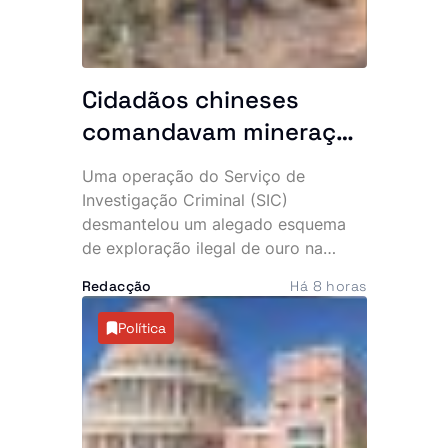
Cidadãos chineses
comandavam mineração
clandestina: 10 detidos
Uma operação do Serviço de
e maquinaria pesada
Investigação Criminal (SIC)
apreendida no Uíge
desmantelou um alegado esquema
de exploração ilegal de ouro na
província do Uíge, culminando na
Redacção
Há 8 horas
detenção de 10 suspeitos, entre os
quais dois cidadãos chineses. A
Política
acção permitiu ainda apreender
maquinaria pesada e vários
equipamentos utilizados na
actividade clandestina.