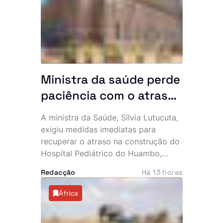
condolências à família, militantes,
simpatizantes e amigos.
Ministra da saúde perde
paciência com o atraso
do hospital de 140
A ministra da Saúde, Sílvia Lutucuta,
milhões de dólares no
exigiu medidas imediatas para
Huambo
recuperar o atraso na construção do
Hospital Pediátrico do Huambo,
depois de constatar que a
Redacção
Há 13 horas
empreitada, iniciada em 2023,
apresenta uma execução física
África
inferior a 50%, quando já deveria
rondar os 80%. Apesar do cenário, a