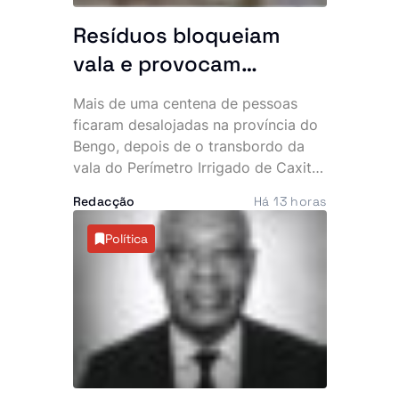
Resíduos bloqueiam
vala e provocam
inundação que
Mais de uma centena de pessoas
desalojou mais de 100
ficaram desalojadas na província do
pessoas
Bengo, depois de o transbordo da
vala do Perímetro Irrigado de Caxito
inundar mais de 20 habitações na
Redacção
Há 13 horas
zona da Quinjamba, município do
Dande. A falta de desassoreamento e
Política
a acumulação de resíduos são
apontadas como as principais causas
do incidente.