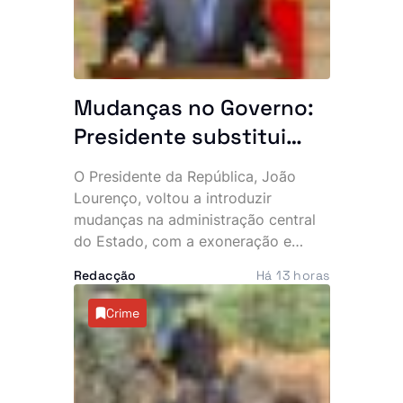
(SADC), marcada para este mês, em
Durban.
Mudanças no Governo:
Presidente substitui
altos responsáveis do
O Presidente da República, João
Estado
Lourenço, voltou a introduzir
mudanças na administração central
do Estado, com a exoneração e
nomeação de vários responsáveis,
Redacção
Há 13 horas
numa remodelação que abrange o
Ministério das Relações Exteriores, o
Crime
Governo Provincial do Cuanza Sul e
o sector do turismo.