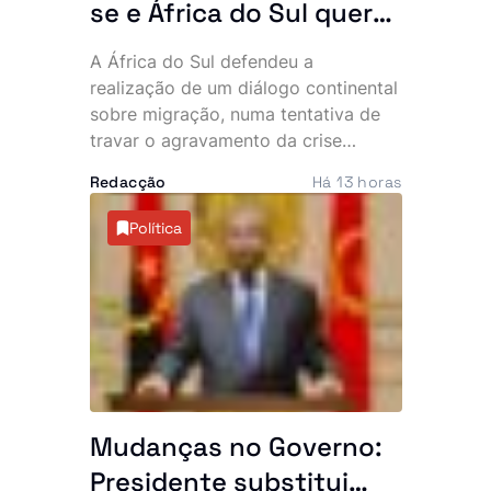
se e África do Sul quer
resposta conjunta do
A África do Sul defendeu a
continente
realização de um diálogo continental
sobre migração, numa tentativa de
travar o agravamento da crise
provocada pela recente vaga de
Redacção
Há 13 horas
manifestações anti-imigração e
ataques contra cidadãos
Política
estrangeiros. O tema deverá dominar
a próxima cimeira da Comunidade de
Desenvolvimento da África Austral
(SADC), marcada para este mês, em
Durban.
Mudanças no Governo:
Presidente substitui