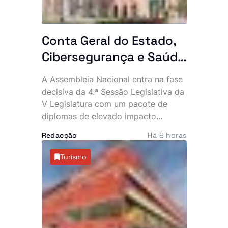
Conta Geral do Estado,
Cibersegurança e Saúde
na agenda das últimas
A Assembleia Nacional entra na fase
plenárias
decisiva da 4.ª Sessão Legislativa da
V Legislatura com um pacote de
diplomas de elevado impacto
político e económico. Entre os dias
Redacção
Há 8 horas
12 e 14 de Agosto, os deputados vão
apreciar a Conta Geral do Estado de
Turismo
2024, votar leis estruturantes e
decidir matérias ligadas à
organização eleitoral e à cooperação
internacional.