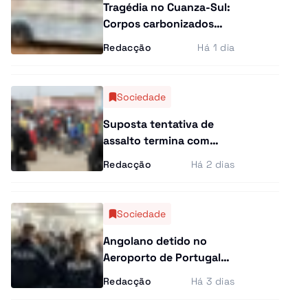
Tragédia no Cuanza-Sul:
Corpos carbonizados
atrasam identificação e
Redacção
Há 1 dia
famílias pedem ajuda da
CIVICOP
Sociedade
Suposta tentativa de
assalto termina com
jovem morto no Patriota
Redacção
Há 2 dias
Sociedade
Angolano detido no
Aeroporto de Portugal
por transportar arma
Redacção
Há 3 dias
proibida