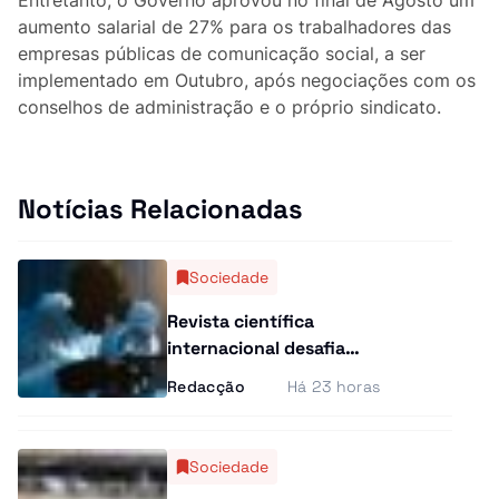
Curiosidades
aumento salarial de 27% para os trabalhadores das
empresas públicas de comunicação social, a ser
Entrevistas
implementado em Outubro, após negociações com os
conselhos de administração e o próprio sindicato.
Última Hora
Ensino Superior
Notícias Relacionadas
Gastronomia
Sociedade
Multimídia
Revista científica
internacional desafia
investigadores
Redacção
Há 23 horas
angolanos a apresentar
os seus estudos
Sociedade