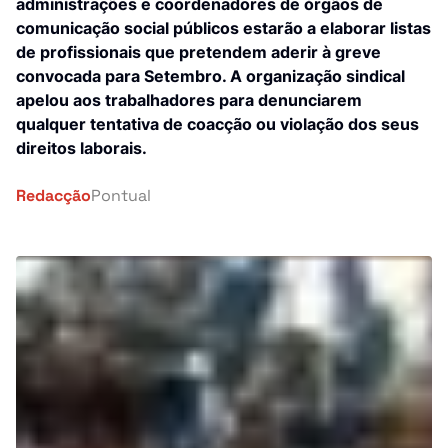
Investigação
administrações e coordenadores de órgãos de
comunicação social públicos estarão a elaborar listas
África
de profissionais que pretendem aderir à greve
Tragédia
convocada para Setembro. A organização sindical
Mundo
apelou aos trabalhadores para denunciarem
Energia
qualquer tentativa de coacção ou violação dos seus
País
direitos laborais.
Pontual Tech
Redacção
Pontual
Banca e Seguros
Negócios
Cultura
Religião
Construção