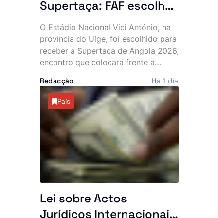
Supertaça: FAF escolhe
o Uíge para receber a
O Estádio Nacional Vici António, na
Supertaça entre Petro e
província do Uíge, foi escolhido para
Williete
receber a Supertaça de Angola 2026,
encontro que colocará frente a
frente o Petro de Luanda e o Williete
Redacção
Há 1 dia
de Benguela, no próximo 16 de
Agosto, naquele que marcará o
País
arranque oficial da nova temporada
do futebol angolano.
Lei sobre Actos
Jurídicos Internacionais