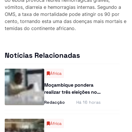
Curiosidades
vómitos, diarreia e hemorragias internas. Segundo a
OMS, a taxa de mortalidade pode atingir os 90 por
Entrevistas
cento, tornando esta uma das doenças mais mortais e
temidas do continente africano.
Última Hora
Ensino Superior
Notícias Relacionadas
Gastronomia
África
Multimídia
Moçambique pondera
realizar três eleições no
mesmo dia
Redacção
Há 16 horas
África