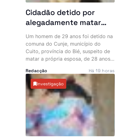
Cidadão detido por
alegadamente matar
esposa grávida de oito
Um homem de 29 anos foi detido na
meses no Bié
comuna do Cunje, município do
Cuito, província do Bié, suspeito de
matar a própria esposa, de 28 anos,
que se encontrava grávida de oito
Redacção
Há 19 horas
meses. Segundo as autoridades, as
agressões terão provocado um parto
Investigação
prematuro que culminou na morte do
bebé, seguindo-se depois o
falecimento da mulher devido à
gravidade dos ferimentos.