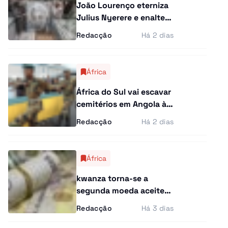
João Lourenço eterniza
Julius Nyerere e enaltece
papel na libertação da
Redacção
Há 2 dias
África Austral
África
África do Sul vai escavar
cemitérios em Angola à
procura de combatentes
Redacção
Há 2 dias
anti-apartheid
África
kwanza torna-se a
segunda moeda aceite
no sistema financeiro da
Redacção
Há 3 dias
SADC