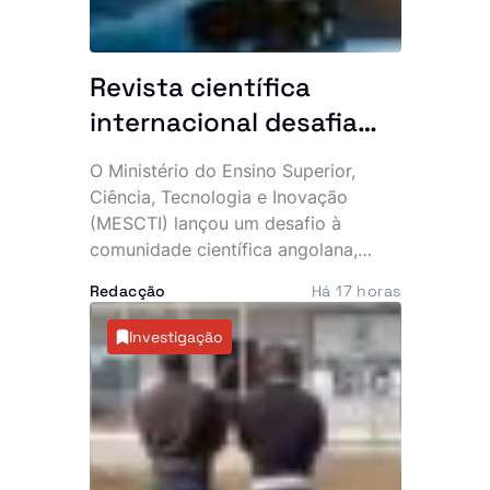
Revista científica
internacional desafia
investigadores
O Ministério do Ensino Superior,
angolanos a apresentar
Ciência, Tecnologia e Inovação
os seus estudos
(MESCTI) lançou um desafio à
comunidade científica angolana,
convidando investigadores a
Redacção
Há 17 horas
submeterem artigos para publicação
na revista internacional Merits,
Investigação
sediada na Suíça. A iniciativa
pretende dar maior projecção
internacional à investigação
produzida no país, com candidaturas
abertas até 31 de Julho de 2027.