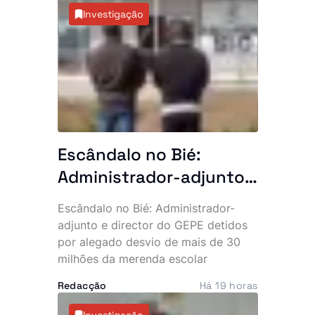
na revista internacional Merits,
Investigação
sediada na Suíça. A iniciativa
pretende dar maior projecção
internacional à investigação
produzida no país, com candidaturas
abertas até 31 de Julho de 2027.
Escândalo no Bié:
Administrador-adjunto
e director do GEPE
Escândalo no Bié: Administrador-
«batem na parede»
adjunto e director do GEPE detidos
mais de 30 milhões de
por alegado desvio de mais de 30
milhões da merenda escolar
kzs da merenda escolar
Redacção
Há 19 horas
Investigação