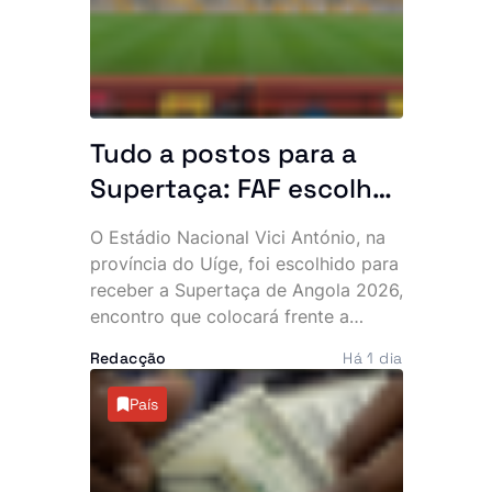
entrega dos cadáveres para
sepultamento.
Tudo a postos para a
Supertaça: FAF escolhe
o Uíge para receber a
O Estádio Nacional Vici António, na
Supertaça entre Petro e
província do Uíge, foi escolhido para
Williete
receber a Supertaça de Angola 2026,
encontro que colocará frente a
frente o Petro de Luanda e o Williete
Redacção
Há 1 dia
de Benguela, no próximo 16 de
Agosto, naquele que marcará o
País
arranque oficial da nova temporada
do futebol angolano.