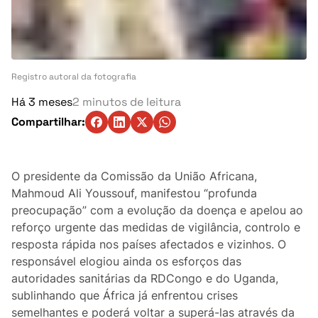
Turismo
Ambiente
Denúncia
Registro autoral da fotografia
Há 3 meses
2 minutos de leitura
Matérias-Primas
Compartilhar:
Eventos
O presidente da Comissão da União Africana,
Indústria
Mahmoud Ali Youssouf, manifestou “profunda
preocupação” com a evolução da doença e apelou ao
Auto
reforço urgente das medidas de vigilância, controlo e
resposta rápida nos países afectados e vizinhos. O
Agricultura
responsável elogiou ainda os esforços das
autoridades sanitárias da RDCongo e do Uganda,
Vozes Pontuais
sublinhando que África já enfrentou crises
semelhantes e poderá voltar a superá-las através da