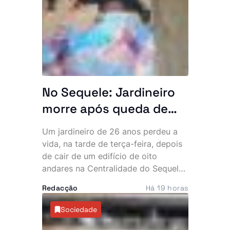
bebé, seguindo-se depois o
falecimento da mulher devido à
gravidade dos ferimentos.
No Sequele: Jardineiro
morre após queda de
edifício de oito andares.
Um jardineiro de 26 anos perdeu a
Família suspeita de
vida, na tarde de terça-feira, depois
crime e rejeita hipótese
de cair de um edifício de oito
andares na Centralidade do Sequele,
de suicídio
província do Icolo e Bengo. As
Redacção
Há 19 horas
circunstâncias da morte
permanecem envoltas em mistério e
Sociedade
já motivaram a abertura de uma
investigação para apurar se a queda