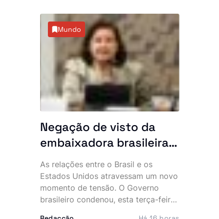
Mundo
Negação de visto da
embaixadora brasileira
aos EUA aumenta
As relações entre o Brasil e os
tensão entre Brasília e
Estados Unidos atravessam um novo
Washington
momento de tensão. O Governo
brasileiro condenou, esta terça-feira,
a decisão de Washington de revogar
Redacção
Há 16 horas