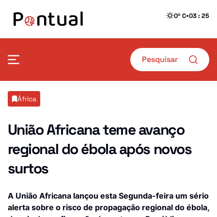
•
0º C
03 : 25
Mais Pontual
África
Política
Defesa
União Africana teme avanço
regional do ébola após novos
Sociedade
Transportes
surtos
Economia
Crime
Desporto
Educação
A União Africana lançou esta Segunda-feira um sério
alerta sobre o risco de propagação regional do ébola,
Saúde