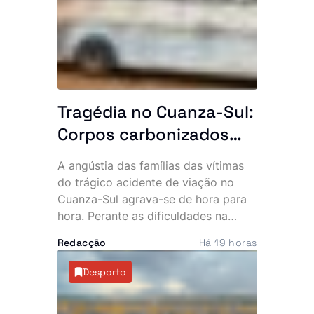
resultou de um acidente ou de um
eventual acto criminoso.
Tragédia no Cuanza-Sul:
Corpos carbonizados
atrasam identificação e
A angústia das famílias das vítimas
famílias pedem ajuda da
do trágico acidente de viação no
CIVICOP
Cuanza-Sul agrava-se de hora para
hora. Perante as dificuldades na
identificação dos corpos, familiares
Redacção
Há 19 horas
apelam à intervenção da Comissão
Internacional sobre Pessoas
Desporto
Desaparecidas (CIVICOP) para
acelerar o processo e permitir a