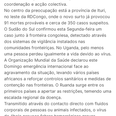
Lifestyle
coordenação e acção colectiva.
No centro da preocupação está a província de Ituri,
Casa
no leste da RDCongo, onde o novo surto já provocou
91 mortes prováveis e cerca de 350 casos suspeitos.
Fama
O Sudão do Sul confirmou esta Segunda-feira um
caso junto à fronteira congolesa, detectado através
Figuras
dos sistemas de vigilância instalados nas
comunidades fronteiriças. No Uganda, pelo menos
Orgulho ou Vergonha?
uma pessoa perdeu igualmente a vida devido ao vírus.
A Organização Mundial da Saúde declarou este
Domingo emergência internacional face ao
Vox Populi
agravamento da situação, levando vários países
africanos a reforçar controlos sanitários e medidas de
Reportagem
contenção nas fronteiras. O Ruanda surge entre os
primeiros países a apertar as restrições, temendo uma
Ensino Superior
escalada regional da doença.
Transmitido através do contacto directo com fluidos
Redes Sociais
corporais de pessoas ou animais infectados, o vírus
do ébola provoca febres hemorrágicas graves,