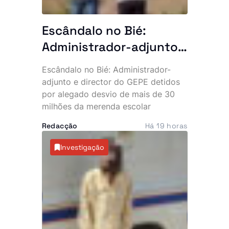
Escândalo no Bié:
Administrador-adjunto
e director do GEPE
Escândalo no Bié: Administrador-
«batem na parede»
adjunto e director do GEPE detidos
mais de 30 milhões de
por alegado desvio de mais de 30
milhões da merenda escolar
kzs da merenda escolar
Redacção
Há 19 horas
Investigação