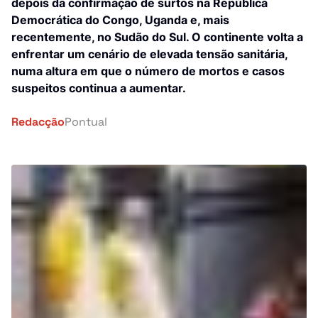
Investigação
depois da confirmação de surtos na República
Democrática do Congo, Uganda e, mais
África
recentemente, no Sudão do Sul. O continente volta a
Tragédia
enfrentar um cenário de elevada tensão sanitária,
Mundo
numa altura em que o número de mortos e casos
Energia
suspeitos continua a aumentar.
País
Pontual Tech
Redacção
Pontual
Banca e Seguros
Negócios
Cultura
Religião
Construção