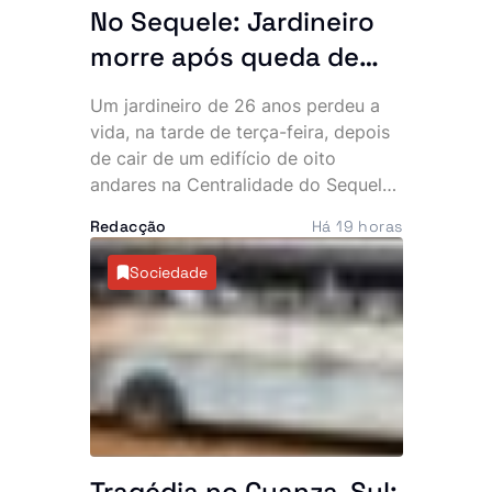
No Sequele: Jardineiro
morre após queda de
edifício de oito andares.
Um jardineiro de 26 anos perdeu a
Família suspeita de
vida, na tarde de terça-feira, depois
crime e rejeita hipótese
de cair de um edifício de oito
andares na Centralidade do Sequele,
de suicídio
província do Icolo e Bengo. As
Redacção
Há 19 horas
circunstâncias da morte
permanecem envoltas em mistério e
Sociedade
já motivaram a abertura de uma
investigação para apurar se a queda
resultou de um acidente ou de um
eventual acto criminoso.
Tragédia no Cuanza-Sul: