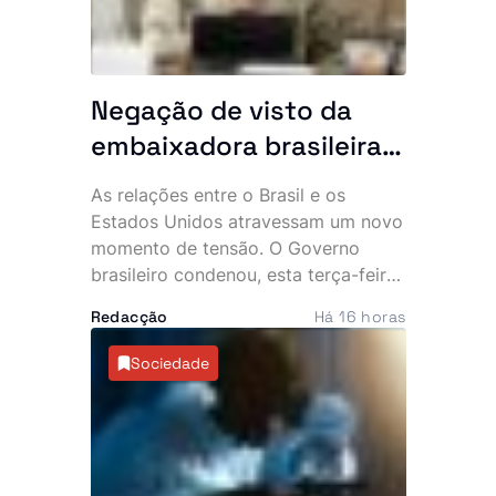
Negação de visto da
embaixadora brasileira
aos EUA aumenta
As relações entre o Brasil e os
tensão entre Brasília e
Estados Unidos atravessam um novo
Washington
momento de tensão. O Governo
brasileiro condenou, esta terça-feira,
a decisão de Washington de revogar
Redacção
Há 16 horas
o visto da embaixadora do Brasil nos
Estados Unidos, Maria Luiza Ribeiro
Sociedade
Viotti, classificando as justificações
apresentadas pelas autoridades
norte-americanas como “falsas” e
considerando a medida um acto de
hostilidade diplomática.