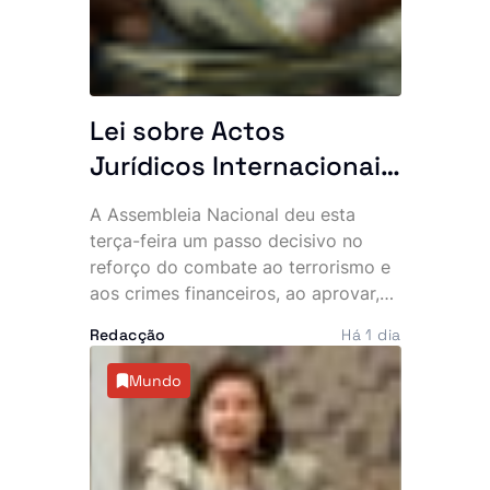
Lei sobre Actos
Jurídicos Internacionais
passa na especialidade
A Assembleia Nacional deu esta
terça-feira um passo decisivo no
reforço do combate ao terrorismo e
aos crimes financeiros, ao aprovar,
na especialidade, as alterações à
Redacção
Há 1 dia
Proposta de Lei sobre a Designação
e Execução de Actos Jurídicos
Mundo
Internacionais. O diploma recebeu 18
votos a favor, nenhum contra e
quatro abstenções nas comissões
competentes.