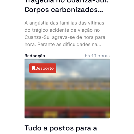
Corpos carbonizados
atrasam identificação e
A angústia das famílias das vítimas
famílias pedem ajuda da
do trágico acidente de viação no
CIVICOP
Cuanza-Sul agrava-se de hora para
hora. Perante as dificuldades na
identificação dos corpos, familiares
Redacção
Há 19 horas
apelam à intervenção da Comissão
Internacional sobre Pessoas
Desporto
Desaparecidas (CIVICOP) para
acelerar o processo e permitir a
entrega dos cadáveres para
sepultamento.
Tudo a postos para a