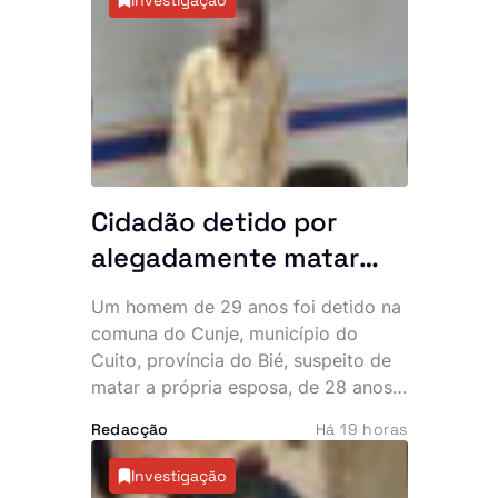
Cidadão detido por
alegadamente matar
esposa grávida de oito
Um homem de 29 anos foi detido na
meses no Bié
comuna do Cunje, município do
Cuito, província do Bié, suspeito de
matar a própria esposa, de 28 anos,
que se encontrava grávida de oito
Redacção
Há 19 horas
meses. Segundo as autoridades, as
agressões terão provocado um parto
Investigação
prematuro que culminou na morte do