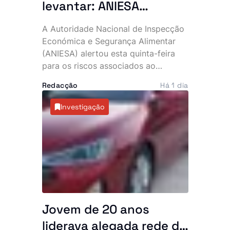
levantar: ANIESA
desaconselha consumo
A Autoridade Nacional de Inspecção
de Power Plus e Motu
Económica e Segurança Alimentar
Rouge após descoberta
(ANIESA) alertou esta quinta-feira
para os riscos associados ao
de substâncias
consumo das bebidas energéticas
impróprias
Redacção
Há 1 dia
Power Plus e Motu Rouge, depois de
análises laboratoriais terem
Investigação
detectado a presença não declarada
de sildenafila, um medicamento
sujeito a prescrição médica utilizado
no tratamento da disfunção eréctil. A
entidade recomenda que os
consumidores deixem de ingerir
estes produtos e ordenou a sua
retirada imediata do mercado.
Jovem de 20 anos
liderava alegada rede de