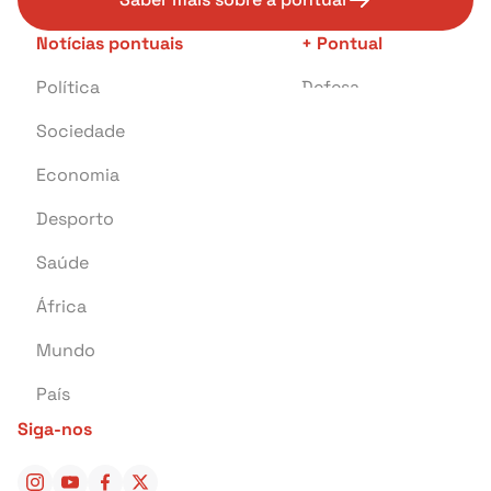
Notícias pontuais
+ Pontual
Política
Defesa
Sociedade
Transportes
Economia
Crime
Desporto
Educação
Saúde
Investigação
África
Tragédia
Mundo
Energia
País
Pontual Tech
Siga-nos
Banca e Seguros
Negócios