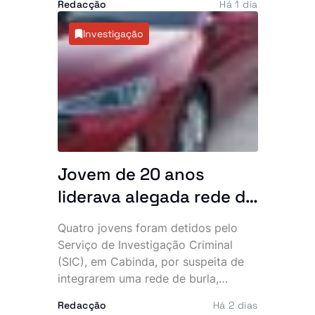
impróprias
Redacção
Há 1 dia
Power Plus e Motu Rouge, depois de
análises laboratoriais terem
Investigação
detectado a presença não declarada
de sildenafila, um medicamento
sujeito a prescrição médica utilizado
no tratamento da disfunção eréctil. A
entidade recomenda que os
consumidores deixem de ingerir
estes produtos e ordenou a sua
retirada imediata do mercado.
Jovem de 20 anos
liderava alegada rede de
burlas que financiava
Quatro jovens foram detidos pelo
uma vida de luxo, diz SIC
Serviço de Investigação Criminal
(SIC), em Cabinda, por suspeita de
integrarem uma rede de burla,
extorsão e utilização fraudulenta da
Redacção
Há 2 dias
rede Vodacom, num esquema que