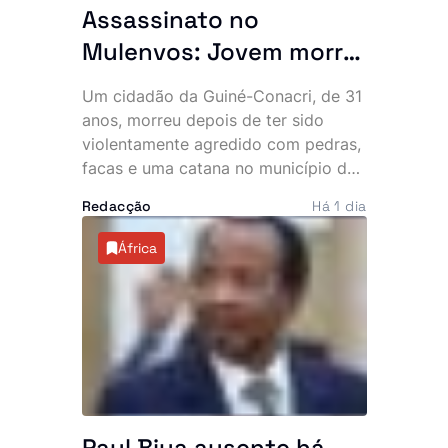
Assassinato no
Mulenvos: Jovem morre
após ataque com
Um cidadão da Guiné-Conacri, de 31
pedras, facas e catana
anos, morreu depois de ter sido
junto a piquete policial
violentamente agredido com pedras,
facas e uma catana no município do
Mulenvos, em Luanda. O crime,
Redacção
Há 1 dia
atribuído a um grupo de marginais
conhecido por “UTT de Matar”,
África
ocorreu a escassos metros de um
piquete da Polícia, facto que motivou
denúncias de alegada falta de
intervenção por parte de um agente.
Paul Biya ausente há