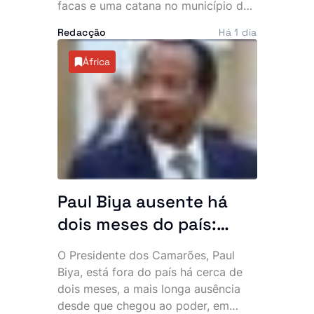
facas e uma catana no município do
Mulenvos, em Luanda. O crime,
Redacção
Há 1 dia
atribuído a um grupo de marginais
conhecido por “UTT de Matar”,
África
ocorreu a escassos metros de um
piquete da Polícia, facto que motivou
denúncias de alegada falta de
intervenção por parte de um agente.
Paul Biya ausente há
dois meses do país:
Presidente mais velho
O Presidente dos Camarões, Paul
do mundo desaparece
Biya, está fora do país há cerca de
da cena pública e
dois meses, a mais longa ausência
desde que chegou ao poder, em
oposição exige