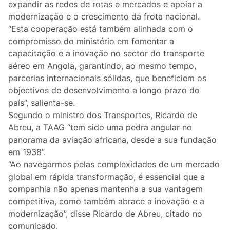
Lifestyle
expandir as redes de rotas e mercados e apoiar a
modernização e o crescimento da frota nacional.
“Esta cooperação está também alinhada com o
Casa
compromisso do ministério em fomentar a
capacitação e a inovação no sector do transporte
Fama
aéreo em Angola, garantindo, ao mesmo tempo,
parcerias internacionais sólidas, que beneficiem os
Figuras
objectivos de desenvolvimento a longo prazo do
país”, salienta-se.
Orgulho ou Vergonha?
Segundo o ministro dos Transportes, Ricardo de
Abreu, a TAAG “tem sido uma pedra angular no
Vox Populi
panorama da aviação africana, desde a sua fundação
em 1938”.
Reportagem
“Ao navegarmos pelas complexidades de um mercado
global em rápida transformação, é essencial que a
Ensino Superior
companhia não apenas mantenha a sua vantagem
competitiva, como também abrace a inovação e a
Redes Sociais
modernização”, disse Ricardo de Abreu, citado no
comunicado.