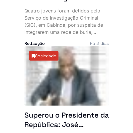
burlas que financiava
Quatro jovens foram detidos pelo
uma vida de luxo, diz SIC
Serviço de Investigação Criminal
(SIC), em Cabinda, por suspeita de
integrarem uma rede de burla,
extorsão e utilização fraudulenta da
Redacção
Há 2 dias
rede Vodacom, num esquema que
terá desviado cerca de 40 mil euros
Sociedade
e cinco milhões de kwanzas. O
dinheiro alegadamente sustentava
uma vida de luxo, marcada por
viaturas topo de gama, telemóveis
caros e festas frequentes.
Superou o Presidente da
República: José