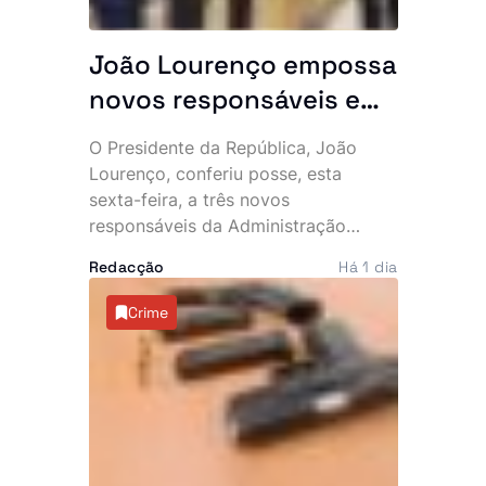
João Lourenço empossa
novos responsáveis e
exige resultados: “O
O Presidente da República, João
Executivo conta
Lourenço, conferiu posse, esta
convosco”
sexta-feira, a três novos
responsáveis da Administração
Pública e aproveitou a cerimónia
Redacção
Há 1 dia
para lançar um apelo directo aos
empossados, sublinhando que o
Crime
Executivo espera resultados
concretos na resolução dos
principais problemas do país. No
mesmo dia, o Chefe de Estado
recebeu ainda o embaixador
cessante do Vietname em Angola,
num encontro marcado pelo reforço