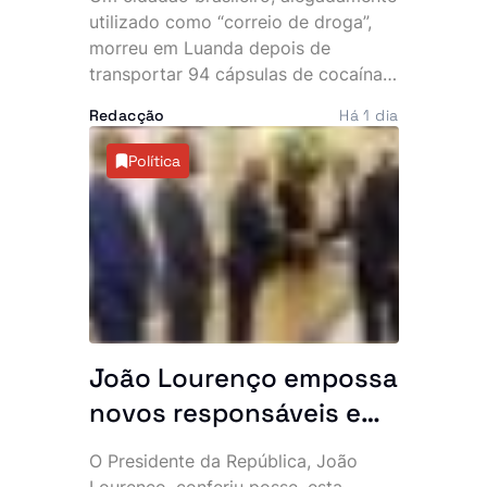
desmantela parte da
utilizado como “correio de droga”,
rede
morreu em Luanda depois de
transportar 94 cápsulas de cocaína
no abdómen. O Serviço de
Redacção
Há 1 dia
Investigação Criminal (SIC) anunciou,
esta sexta-feira, a detenção de três
Política
cidadãos angolanos suspeitos de
envolvimento no caso, que expôs
uma alegada rede internacional de
tráfico de estupefacientes com
ligações ao Brasil.
João Lourenço empossa
novos responsáveis e
exige resultados: “O
O Presidente da República, João
Executivo conta
Lourenço, conferiu posse, esta