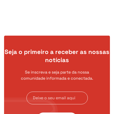
terá desviado cerca de 40 mil euros
e cinco milhões de kwanzas. O
dinheiro alegadamente sustentava
uma vida de luxo, marcada por
viaturas topo de gama, telemóveis
caros e festas frequentes.
Seja o primeiro a receber as nossas
notícias
Se inscreva e seja parte da nossa
comunidade informada e conectada.