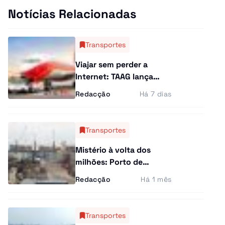
Notícias Relacionadas
Transportes
Viajar sem perder a
Internet: TAAG lança
serviço que mantém
Redacção
Há 7 dias
passageiros ligados em
todo o mundo
Transportes
Mistério à volta dos
milhões: Porto de
Luanda cresce, mas
Redacção
Há 1 mês
Governo esconde custo
dos investimentos
Transportes