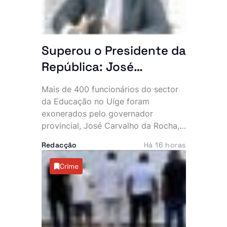
Superou o Presidente da
República: José
Carvalho da Rocha
Mais de 400 funcionários do sector
exonera mais de 400
da Educação no Uíge foram
quadros da Educação
exonerados pelo governador
provincial, José Carvalho da Rocha,
no Uíge
numa das maiores mexidas de
Redacção
Há 16 horas
sempre na estrutura de direcção e
chefia das instituições de ensino da
Crime
província.