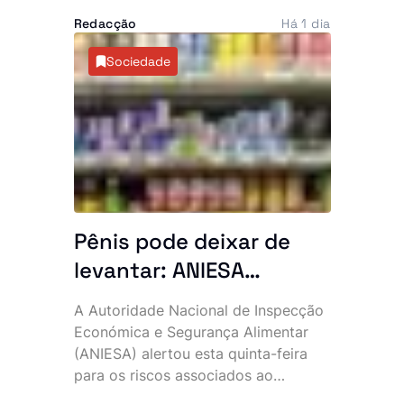
1982. A permanência prolongada na
explicações
Redacção
Há 1 dia
Europa intensificou as críticas da
oposição e voltou a alimentar
Sociedade
especulações sobre o estado de
saúde do chefe de Estado, de 93
anos.
Pênis pode deixar de
levantar: ANIESA
desaconselha consumo
A Autoridade Nacional de Inspecção
de Power Plus e Motu
Económica e Segurança Alimentar
Rouge após descoberta
(ANIESA) alertou esta quinta-feira
para os riscos associados ao
de substâncias
consumo das bebidas energéticas