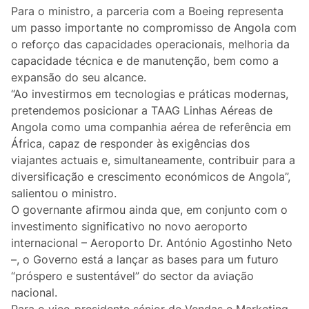
Curiosidades
Para o ministro, a parceria com a Boeing representa
um passo importante no compromisso de Angola com
Entrevistas
o reforço das capacidades operacionais, melhoria da
capacidade técnica e de manutenção, bem como a
Última Hora
expansão do seu alcance.
“Ao investirmos em tecnologias e práticas modernas,
Ensino Superior
pretendemos posicionar a TAAG Linhas Aéreas de
Angola como uma companhia aérea de referência em
África, capaz de responder às exigências dos
Gastronomia
viajantes actuais e, simultaneamente, contribuir para a
diversificação e crescimento económicos de Angola”,
Multimídia
salientou o ministro.
O governante afirmou ainda que, em conjunto com o
investimento significativo no novo aeroporto
internacional – Aeroporto Dr. António Agostinho Neto
–, o Governo está a lançar as bases para um futuro
“próspero e sustentável” do sector da aviação
nacional.
Para o vice-presidente sénior de Vendas e Marketing