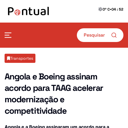
•
0º C
04 : 52
Mais Pontual
Transportes
Política
Defesa
Angola e Boeing assinam
acordo para TAAG acelerar
Sociedade
Transportes
modernização e
Economia
Crime
competitividade
Desporto
Educação
Saúde
Angola e a Boeing assinaram um acordo para a