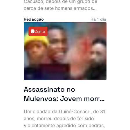
navios e poeira
Cacuaco, depois de um grupo de
cerca de sete homens armados
invadir várias residências durante a
Redacção
Há 1 dia
madrugada desta quinta-feira. Os
assaltantes roubaram mais de 500
Crime
mil kwanzas, telemóveis,
computadores, jóias e documentos,
deixando os moradores em choque e
a questionar a eficácia do combate à
criminalidade na zona.
Assassinato no
Mulenvos: Jovem morre
após ataque com
Um cidadão da Guiné-Conacri, de 31
pedras, facas e catana
anos, morreu depois de ter sido
junto a piquete policial
violentamente agredido com pedras,