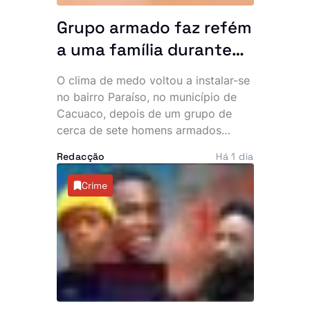
da cooperação bilateral.
Grupo armado faz refém
a uma família durante
uma hora no bairro
O clima de medo voltou a instalar-se
Paraíso. Polícia vê
no bairro Paraíso, no município de
navios e poeira
Cacuaco, depois de um grupo de
cerca de sete homens armados
invadir várias residências durante a
Redacção
Há 1 dia
madrugada desta quinta-feira. Os
assaltantes roubaram mais de 500
Crime
mil kwanzas, telemóveis,
computadores, jóias e documentos,
deixando os moradores em choque e
a questionar a eficácia do combate à
criminalidade na zona.