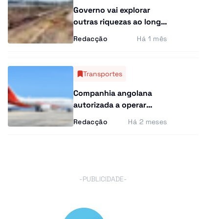
Governo vai explorar
outras riquezas ao longo
do corredor do Lobito
Redacção
Há 1 mês
Transportes
Companhia angolana
autorizada a operar
Dreamliner na Europa
Redacção
Há 2 meses
-PUBLICIDADE-