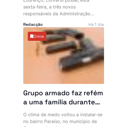
convosco”
sexta-feira, a três novos
responsáveis da Administração
Pública e aproveitou a cerimónia
Redacção
Há 1 dia
para lançar um apelo directo aos
empossados, sublinhando que o
Crime
Executivo espera resultados
concretos na resolução dos
principais problemas do país. No
mesmo dia, o Chefe de Estado
recebeu ainda o embaixador
cessante do Vietname em Angola,
num encontro marcado pelo reforço
da cooperação bilateral.
Grupo armado faz refém
a uma família durante
uma hora no bairro
O clima de medo voltou a instalar-se
Paraíso. Polícia vê
no bairro Paraíso, no município de