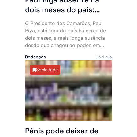
dois meses do país:
Presidente mais velho
O Presidente dos Camarões, Paul
do mundo desaparece
Biya, está fora do país há cerca de
da cena pública e
dois meses, a mais longa ausência
desde que chegou ao poder, em
oposição exige
1982. A permanência prolongada na
explicações
Redacção
Há 1 dia
Europa intensificou as críticas da
oposição e voltou a alimentar
Sociedade
especulações sobre o estado de
saúde do chefe de Estado, de 93
anos.
Pênis pode deixar de