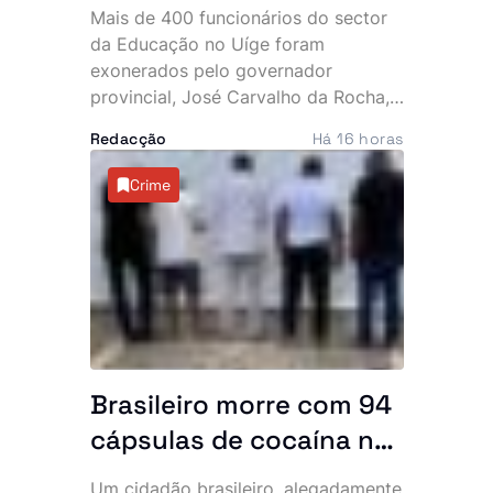
Carvalho da Rocha
Mais de 400 funcionários do sector
exonera mais de 400
da Educação no Uíge foram
quadros da Educação
exonerados pelo governador
provincial, José Carvalho da Rocha,
no Uíge
numa das maiores mexidas de
Redacção
Há 16 horas
sempre na estrutura de direcção e
chefia das instituições de ensino da
Crime
província.
Brasileiro morre com 94
cápsulas de cocaína no
abdómen e SIC
Um cidadão brasileiro, alegadamente