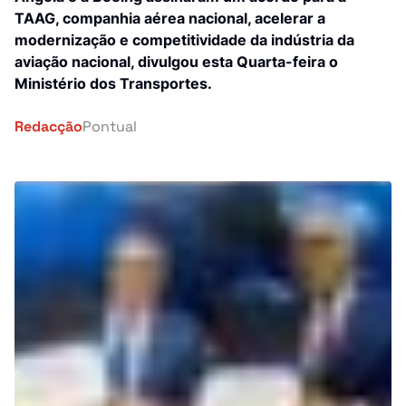
Investigação
TAAG, companhia aérea nacional, acelerar a
África
modernização e competitividade da indústria da
Tragédia
aviação nacional, divulgou esta Quarta-feira o
Mundo
Ministério dos Transportes.
Energia
País
Redacção
Pontual
Pontual Tech
Banca e Seguros
Negócios
Cultura
Religião
Construção