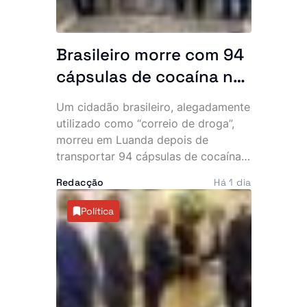
Brasileiro morre com 94
cápsulas de cocaína no
abdómen e SIC
Um cidadão brasileiro, alegadamente
desmantela parte da
utilizado como “correio de droga”,
rede
morreu em Luanda depois de
transportar 94 cápsulas de cocaína
no abdómen. O Serviço de
Redacção
Há 1 dia
Investigação Criminal (SIC) anunciou,
esta sexta-feira, a detenção de três
Política
cidadãos angolanos suspeitos de
envolvimento no caso, que expôs
uma alegada rede internacional de
tráfico de estupefacientes com
ligações ao Brasil.