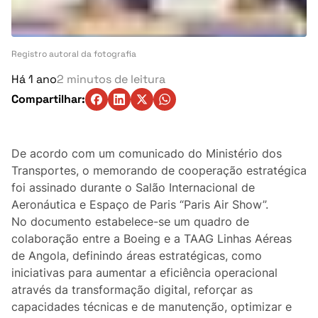
Turismo
Ambiente
Registro autoral da fotografia
Denúncia
Há 1 ano
2 minutos de leitura
Compartilhar:
Matérias-Primas
Eventos
De acordo com um comunicado do Ministério dos
Transportes, o memorando de cooperação estratégica
Indústria
foi assinado durante o Salão Internacional de
Aeronáutica e Espaço de Paris “Paris Air Show”.
Auto
No documento estabelece-se um quadro de
colaboração entre a Boeing e a TAAG Linhas Aéreas
Agricultura
de Angola, definindo áreas estratégicas, como
iniciativas para aumentar a eficiência operacional
Vozes Pontuais
através da transformação digital, reforçar as
capacidades técnicas e de manutenção, optimizar e