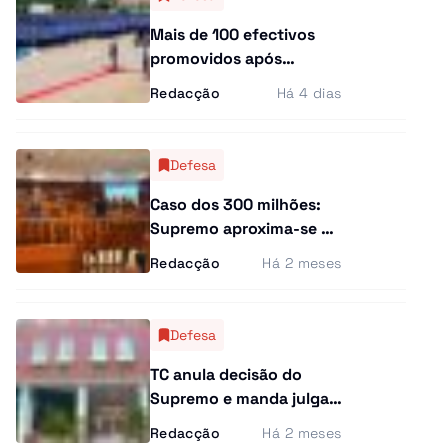
Mais de 100 efectivos
promovidos após
formação em Contra-
Redacção
Há 4 dias
Inteligência
Defesa
Caso dos 300 milhões:
Supremo aproxima-se da
decisão sobre ex-
Redacção
Há 2 meses
ministra das Pescas
Defesa
TC anula decisão do
Supremo e manda julgar
antigo director do INEA
Redacção
Há 2 meses
por alegado peculato