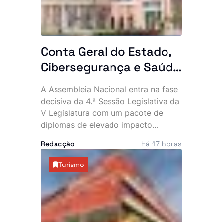
Conta Geral do Estado,
Cibersegurança e Saúde
na agenda das últimas
A Assembleia Nacional entra na fase
plenárias
decisiva da 4.ª Sessão Legislativa da
V Legislatura com um pacote de
diplomas de elevado impacto
político e económico. Entre os dias
Redacção
Há 17 horas
12 e 14 de Agosto, os deputados vão
apreciar a Conta Geral do Estado de
Turismo
2024, votar leis estruturantes e
decidir matérias ligadas à
organização eleitoral e à cooperação
internacional.