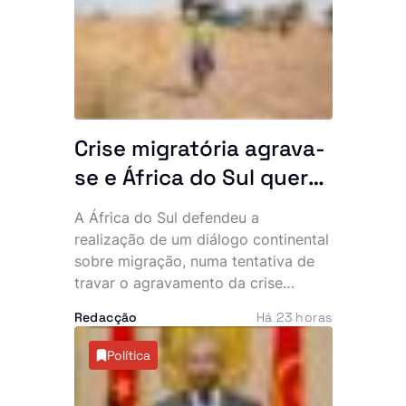
rondar os 80%. Apesar do cenário, a
governante acredita que a unidade
poderá ser concluída e inaugurada
ainda este ano.
Crise migratória agrava-
se e África do Sul quer
resposta conjunta do
A África do Sul defendeu a
continente
realização de um diálogo continental
sobre migração, numa tentativa de
travar o agravamento da crise
provocada pela recente vaga de
Redacção
Há 23 horas
manifestações anti-imigração e
ataques contra cidadãos
Política
estrangeiros. O tema deverá dominar
a próxima cimeira da Comunidade de