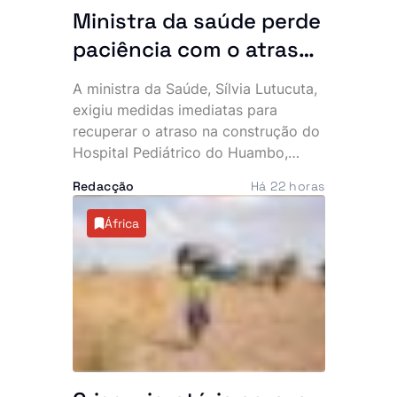
Ministra da saúde perde
paciência com o atraso
do hospital de 140
A ministra da Saúde, Sílvia Lutucuta,
milhões de dólares no
exigiu medidas imediatas para
Huambo
recuperar o atraso na construção do
Hospital Pediátrico do Huambo,
depois de constatar que a
Redacção
Há 22 horas
empreitada, iniciada em 2023,
apresenta uma execução física
África
inferior a 50%, quando já deveria
rondar os 80%. Apesar do cenário, a
governante acredita que a unidade
poderá ser concluída e inaugurada
ainda este ano.