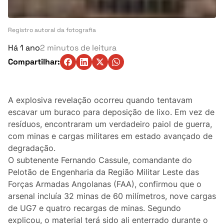
Turismo
Ambiente
Registro autoral da fotografia
Há 1 ano
2 minutos de leitura
Denúncia
Compartilhar:
Matérias-Primas
A explosiva revelação ocorreu quando tentavam
Eventos
escavar um buraco para deposição de lixo. Em vez de
resíduos, encontraram um verdadeiro paiol de guerra,
Indústria
com minas e cargas militares em estado avançado de
degradação.
Auto
O subtenente Fernando Cassule, comandante do
Pelotão de Engenharia da Região Militar Leste das
Agricultura
Forças Armadas Angolanas (FAA), confirmou que o
arsenal incluía 32 minas de 60 milímetros, nove cargas
Vozes Pontuais
de UG7 e quatro recargas de minas. Segundo
explicou, o material terá sido ali enterrado durante o