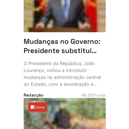
Desenvolvimento da África Austral
(SADC), marcada para este mês, em
Durban.
Mudanças no Governo:
Presidente substitui
altos responsáveis do
O Presidente da República, João
Estado
Lourenço, voltou a introduzir
mudanças na administração central
do Estado, com a exoneração e
nomeação de vários responsáveis,
Redacção
Há 23 horas
numa remodelação que abrange o
Ministério das Relações Exteriores, o
Crime
Governo Provincial do Cuanza Sul e
o sector do turismo.