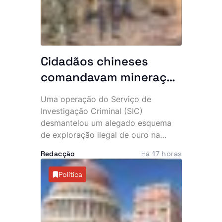
Cidadãos chineses
comandavam mineração
clandestina: 10 detidos
Uma operação do Serviço de
e maquinaria pesada
Investigação Criminal (SIC)
apreendida no Uíge
desmantelou um alegado esquema
de exploração ilegal de ouro na
província do Uíge, culminando na
Redacção
Há 17 horas
detenção de 10 suspeitos, entre os
quais dois cidadãos chineses. A
Política
acção permitiu ainda apreender
maquinaria pesada e vários
equipamentos utilizados na
actividade clandestina.