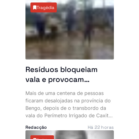
mais acessível e impulsionar o
Tragédia
sector. A primeira fase da iniciativa
arrancou com a integração de
operadores turísticos no novo
sistema de pagamento.
Resíduos bloqueiam
vala e provocam
inundação que
Mais de uma centena de pessoas
desalojou mais de 100
ficaram desalojadas na província do
pessoas
Bengo, depois de o transbordo da
vala do Perímetro Irrigado de Caxito
inundar mais de 20 habitações na
Redacção
Há 22 horas
zona da Quinjamba, município do
Dande. A falta de desassoreamento e