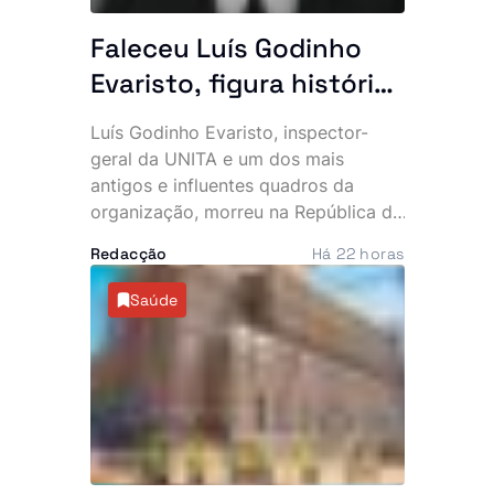
Faleceu Luís Godinho
Evaristo, figura histórica
da UNITA e antigo
Luís Godinho Evaristo, inspector-
quadro da BRINDE
geral da UNITA e um dos mais
antigos e influentes quadros da
organização, morreu na República da
Namíbia, vítima de doença. O
Redacção
Há 22 horas
falecimento foi confirmado pelo
Secretariado Nacional para
Saúde
Comunicação e Marketing do
partido, que apresentou
condolências à família, militantes,
simpatizantes e amigos.