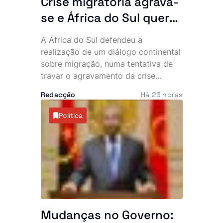
Crise migratória agrava-
se e África do Sul quer
resposta conjunta do
A África do Sul defendeu a
continente
realização de um diálogo continental
sobre migração, numa tentativa de
travar o agravamento da crise
provocada pela recente vaga de
Redacção
Há 23 horas
manifestações anti-imigração e
ataques contra cidadãos
Política
estrangeiros. O tema deverá dominar
a próxima cimeira da Comunidade de
Desenvolvimento da África Austral
(SADC), marcada para este mês, em
Durban.
Mudanças no Governo: