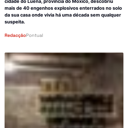
Investigação
cidade do Luena, província do Moxico, descobriu
mais de 40 engenhos explosivos enterrados no solo
África
da sua casa onde vivia há uma década sem qualquer
Tragédia
suspeita.
Mundo
Energia
Redacção
Pontual
País
Pontual Tech
Banca e Seguros
Negócios
Cultura
Religião
Construção