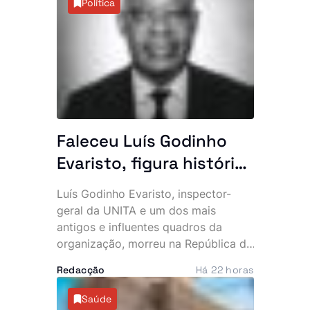
Política
a acumulação de resíduos são
apontadas como as principais causas
do incidente.
Faleceu Luís Godinho
Evaristo, figura histórica
da UNITA e antigo
Luís Godinho Evaristo, inspector-
quadro da BRINDE
geral da UNITA e um dos mais
antigos e influentes quadros da
organização, morreu na República da
Namíbia, vítima de doença. O
Redacção
Há 22 horas
falecimento foi confirmado pelo
Secretariado Nacional para
Saúde
Comunicação e Marketing do