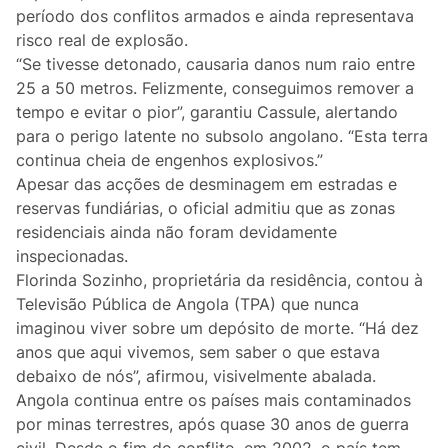
Lifestyle
período dos conflitos armados e ainda representava
risco real de explosão.
Casa
“Se tivesse detonado, causaria danos num raio entre
25 a 50 metros. Felizmente, conseguimos remover a
Fama
tempo e evitar o pior”, garantiu Cassule, alertando
para o perigo latente no subsolo angolano. “Esta terra
Figuras
continua cheia de engenhos explosivos.”
Apesar das acções de desminagem em estradas e
Orgulho ou Vergonha?
reservas fundiárias, o oficial admitiu que as zonas
residenciais ainda não foram devidamente
inspecionadas.
Vox Populi
Florinda Sozinho, proprietária da residência, contou à
Televisão Pública de Angola (TPA) que nunca
Reportagem
imaginou viver sobre um depósito de morte. “Há dez
anos que aqui vivemos, sem saber o que estava
Ensino Superior
debaixo de nós”, afirmou, visivelmente abalada.
Angola continua entre os países mais contaminados
Redes Sociais
por minas terrestres, após quase 30 anos de guerra
civil. Desde o fim do conflito, em 2002, o país tem