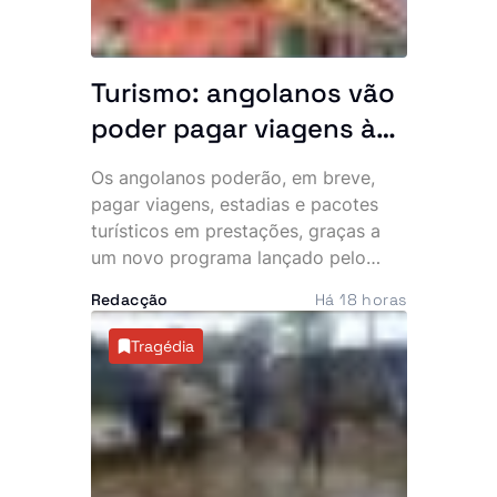
Turismo: angolanos vão
poder pagar viagens às
prestações
Os angolanos poderão, em breve,
pagar viagens, estadias e pacotes
turísticos em prestações, graças a
um novo programa lançado pelo
Ministério do Turismo (MINTUR), que
Redacção
Há 18 horas
pretende tornar o turismo interno
mais acessível e impulsionar o
Tragédia
sector. A primeira fase da iniciativa
arrancou com a integração de
operadores turísticos no novo
sistema de pagamento.