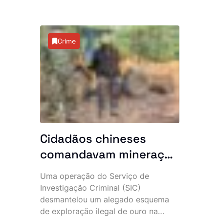
Crime
Cidadãos chineses
comandavam mineração
clandestina: 10 detidos
Uma operação do Serviço de
e maquinaria pesada
Investigação Criminal (SIC)
apreendida no Uíge
desmantelou um alegado esquema
de exploração ilegal de ouro na