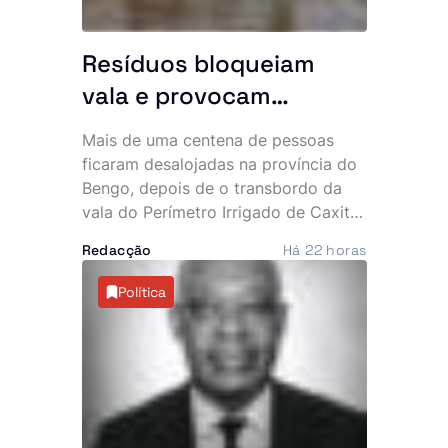
Resíduos bloqueiam
vala e provocam
inundação que
Mais de uma centena de pessoas
desalojou mais de 100
ficaram desalojadas na província do
pessoas
Bengo, depois de o transbordo da
vala do Perímetro Irrigado de Caxito
inundar mais de 20 habitações na
Redacção
Há 22 horas
zona da Quinjamba, município do
Dande. A falta de desassoreamento e
Política
a acumulação de resíduos são
apontadas como as principais causas
do incidente.