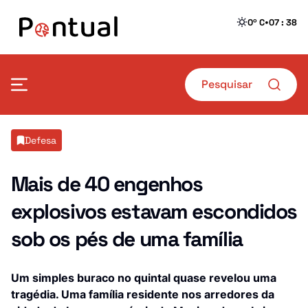
•
0º C
07 : 38
Mais Pontual
Defesa
Política
Defesa
Mais de 40 engenhos
explosivos estavam escondidos
Sociedade
Transportes
sob os pés de uma família
Economia
Crime
Desporto
Educação
Um simples buraco no quintal quase revelou uma
tragédia. Uma família residente nos arredores da
Saúde