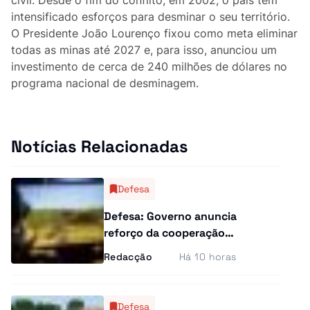
Curiosidades
intensificado esforços para desminar o seu território.
O Presidente João Lourenço fixou como meta eliminar
Entrevistas
todas as minas até 2027 e, para isso, anunciou um
investimento de cerca de 240 milhões de dólares no
Última Hora
programa nacional de desminagem.
Ensino Superior
Notícias Relacionadas
Gastronomia
Multimídia
Defesa
Defesa: Governo anuncia
reforço da cooperação
militar com os Estados
Redacção
Há 10 horas
Unidos
Defesa