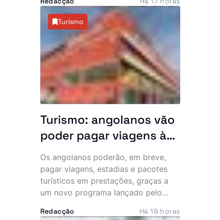
Redacção
Há 17 horas
12 e 14 de Agosto, os deputados vão
apreciar a Conta Geral do Estado de
Turismo
2024, votar leis estruturantes e
decidir matérias ligadas à
organização eleitoral e à cooperação
internacional.
Turismo: angolanos vão
poder pagar viagens às
prestações
Os angolanos poderão, em breve,
pagar viagens, estadias e pacotes
turísticos em prestações, graças a
um novo programa lançado pelo
Ministério do Turismo (MINTUR), que
Redacção
Há 18 horas
pretende tornar o turismo interno