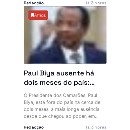
Redacção
Há 3 horas
atribuído a um grupo de marginais
conhecido por “UTT de Matar”,
África
ocorreu a escassos metros de um
piquete da Polícia, facto que motivou
denúncias de alegada falta de
intervenção por parte de um agente.
Paul Biya ausente há
dois meses do país:
Presidente mais velho
O Presidente dos Camarões, Paul
do mundo desaparece
Biya, está fora do país há cerca de
da cena pública e
dois meses, a mais longa ausência
desde que chegou ao poder, em
oposição exige
1982. A permanência prolongada na
explicações
Redacção
Há 3 horas
Europa intensificou as críticas da