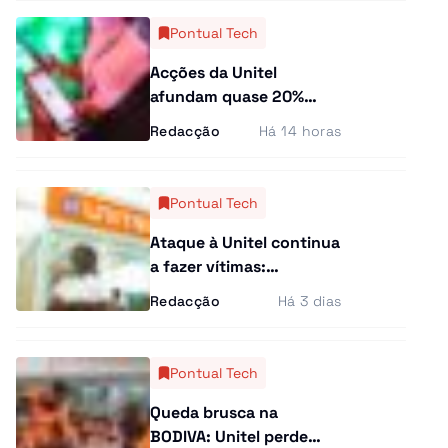
Curiosidades
Pontual Tech
Entrevistas
Acções da Unitel
afundam quase 20%
Última Hora
apesar da reposição dos
Redacção
Há 14 horas
serviços após
Ensino Superior
ciberataque
Pontual Tech
Gastronomia
Ataque à Unitel continua
Multimídia
a fazer vítimas:
Negócios, matrículas e
Redacção
Há 3 dias
transferências travados
Pontual Tech
Queda brusca na
BODIVA: Unitel perde