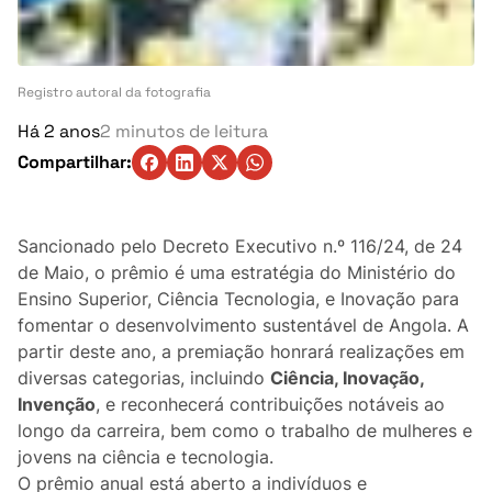
Turismo
Ambiente
Registro autoral da fotografia
Denúncia
Há 2 anos
2 minutos de leitura
Compartilhar:
Matérias-Primas
Eventos
Sancionado pelo Decreto Executivo n.º 116/24, de 24
de Maio, o prêmio é uma estratégia do Ministério do
Indústria
Ensino Superior, Ciência Tecnologia, e Inovação para
fomentar o desenvolvimento sustentável de Angola. A
Auto
partir deste ano, a premiação honrará realizações em
diversas categorias, incluindo
Ciência, Inovação,
Agricultura
Invenção
, e reconhecerá contribuições notáveis ao
longo da carreira, bem como o trabalho de mulheres e
Vozes Pontuais
jovens na ciência e tecnologia.
O prêmio anual está aberto a indivíduos e