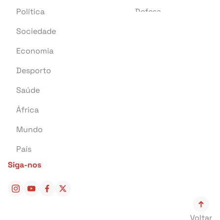
Política
Defesa
Sociedade
Transportes
Economia
Crime
Desporto
Educação
Saúde
Investigação
África
Tragédia
Mundo
Energia
País
Pontual Tech
Siga-nos
Banca e Seguros
Negócios
Cultura
Voltar