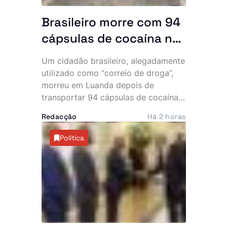
Brasileiro morre com 94
cápsulas de cocaína no
abdómen e SIC
Um cidadão brasileiro, alegadamente
desmantela parte da
utilizado como “correio de droga”,
rede
morreu em Luanda depois de
transportar 94 cápsulas de cocaína
no abdómen. O Serviço de
Redacção
Há 2 horas
Investigação Criminal (SIC) anunciou,
esta sexta-feira, a detenção de três
Política
cidadãos angolanos suspeitos de
envolvimento no caso, que expôs
uma alegada rede internacional de
tráfico de estupefacientes com
ligações ao Brasil.