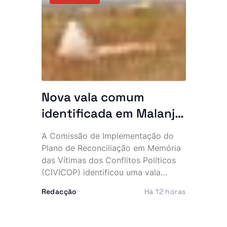
e cinco milhões de kwanzas. O
dinheiro alegadamente sustentava
uma vida de luxo, marcada por
viaturas topo de gama, telemóveis
caros e festas frequentes.
Nova vala comum
identificada em Malanje
com 41 corpos
A Comissão de Implementação do
Plano de Reconciliação em Memória
das Vítimas dos Conflitos Políticos
(CIVICOP) identificou uma vala
comum com 41 vítimas no município
Redacção
Há 12 horas
de Quirima, província de Malanje,
numa descoberta que volta a expor
as marcas profundas deixadas pelos