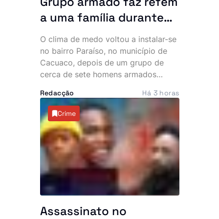
Grupo armado faz refém
a uma família durante
uma hora no bairro
O clima de medo voltou a instalar-se
Paraíso. Polícia vê
no bairro Paraíso, no município de
navios e poeira
Cacuaco, depois de um grupo de
cerca de sete homens armados
invadir várias residências durante a
Redacção
Há 3 horas
madrugada desta quinta-feira. Os
assaltantes roubaram mais de 500
Crime
mil kwanzas, telemóveis,
computadores, jóias e documentos,
deixando os moradores em choque e
a questionar a eficácia do combate à
criminalidade na zona.
Assassinato no