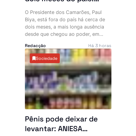
Presidente mais velho
O Presidente dos Camarões, Paul
do mundo desaparece
Biya, está fora do país há cerca de
da cena pública e
dois meses, a mais longa ausência
desde que chegou ao poder, em
oposição exige
1982. A permanência prolongada na
explicações
Redacção
Há 3 horas
Europa intensificou as críticas da
oposição e voltou a alimentar
Sociedade
especulações sobre o estado de
saúde do chefe de Estado, de 93
anos.
Pênis pode deixar de
levantar: ANIESA