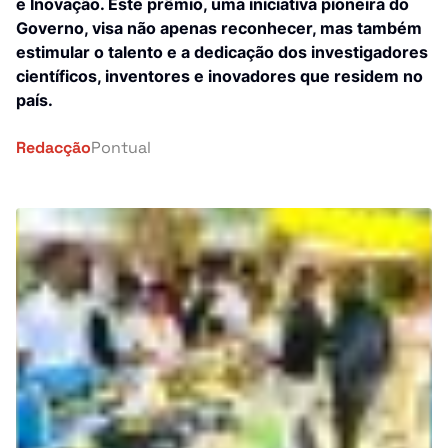
Investigação
e Inovação. Este prêmio, uma iniciativa pioneira do
Governo, visa não apenas reconhecer, mas também
África
estimular o talento e a dedicação dos investigadores
Tragédia
científicos, inventores e inovadores que residem no
Mundo
país.
Energia
País
Redacção
Pontual
Pontual Tech
Banca e Seguros
Negócios
Cultura
Religião
Construção