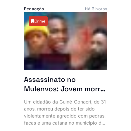
invadir várias residências durante a
Redacção
Há 3 horas
madrugada desta quinta-feira. Os
assaltantes roubaram mais de 500
Crime
mil kwanzas, telemóveis,
computadores, jóias e documentos,
deixando os moradores em choque e
a questionar a eficácia do combate à
criminalidade na zona.
Assassinato no
Mulenvos: Jovem morre
após ataque com
Um cidadão da Guiné-Conacri, de 31
pedras, facas e catana
anos, morreu depois de ter sido
junto a piquete policial
violentamente agredido com pedras,
facas e uma catana no município do
Mulenvos, em Luanda. O crime,