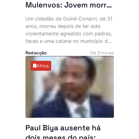
Mulenvos: Jovem morre
após ataque com
Um cidadão da Guiné-Conacri, de 31
pedras, facas e catana
anos, morreu depois de ter sido
junto a piquete policial
violentamente agredido com pedras,
facas e uma catana no município do
Mulenvos, em Luanda. O crime,
Redacção
Há 3 horas
atribuído a um grupo de marginais
conhecido por “UTT de Matar”,
África
ocorreu a escassos metros de um
piquete da Polícia, facto que motivou
denúncias de alegada falta de
intervenção por parte de um agente.
Paul Biya ausente há
dois meses do país: