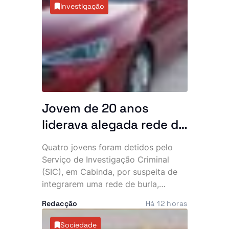
análises laboratoriais terem
Investigação
detectado a presença não declarada
de sildenafila, um medicamento
sujeito a prescrição médica utilizado
no tratamento da disfunção eréctil. A
entidade recomenda que os
consumidores deixem de ingerir
estes produtos e ordenou a sua
retirada imediata do mercado.
Jovem de 20 anos
liderava alegada rede de
burlas que financiava
Quatro jovens foram detidos pelo
uma vida de luxo, diz SIC
Serviço de Investigação Criminal
(SIC), em Cabinda, por suspeita de
integrarem uma rede de burla,
extorsão e utilização fraudulenta da
Redacção
Há 12 horas
rede Vodacom, num esquema que
terá desviado cerca de 40 mil euros
Sociedade