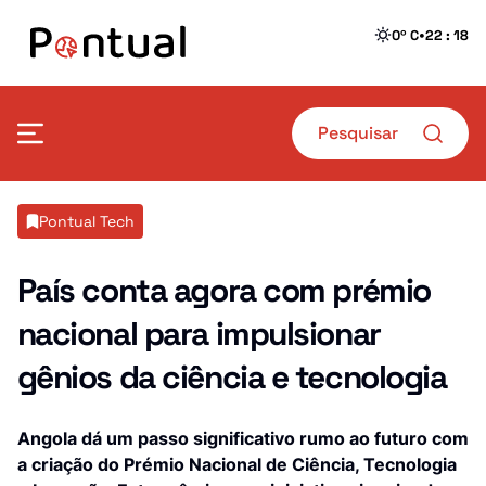
•
0º C
22 : 18
Mais Pontual
Pontual Tech
Política
Defesa
País conta agora com prémio
nacional para impulsionar
Sociedade
Transportes
gênios da ciência e tecnologia
Economia
Crime
Desporto
Educação
Angola dá um passo significativo rumo ao futuro com
a criação do Prémio Nacional de Ciência, Tecnologia
Saúde