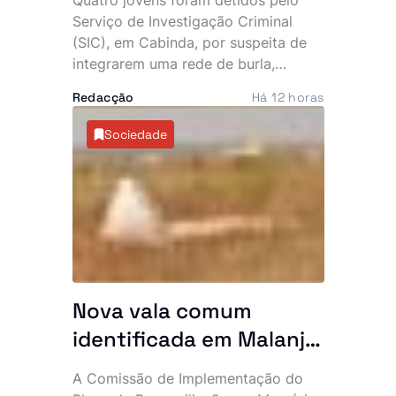
uma vida de luxo, diz SIC
Serviço de Investigação Criminal
(SIC), em Cabinda, por suspeita de
integrarem uma rede de burla,
extorsão e utilização fraudulenta da
Redacção
Há 12 horas
rede Vodacom, num esquema que
terá desviado cerca de 40 mil euros
Sociedade
e cinco milhões de kwanzas. O
dinheiro alegadamente sustentava
uma vida de luxo, marcada por
viaturas topo de gama, telemóveis
caros e festas frequentes.
Nova vala comum
identificada em Malanje
com 41 corpos
A Comissão de Implementação do