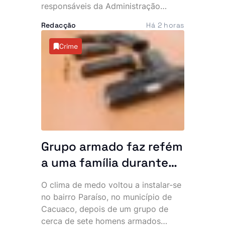
responsáveis da Administração
Pública e aproveitou a cerimónia
Redacção
Há 2 horas
para lançar um apelo directo aos
empossados, sublinhando que o
Crime
Executivo espera resultados
concretos na resolução dos
principais problemas do país. No
mesmo dia, o Chefe de Estado
recebeu ainda o embaixador
cessante do Vietname em Angola,
num encontro marcado pelo reforço
da cooperação bilateral.
Grupo armado faz refém
a uma família durante
uma hora no bairro
O clima de medo voltou a instalar-se
Paraíso. Polícia vê
no bairro Paraíso, no município de
navios e poeira
Cacuaco, depois de um grupo de
cerca de sete homens armados