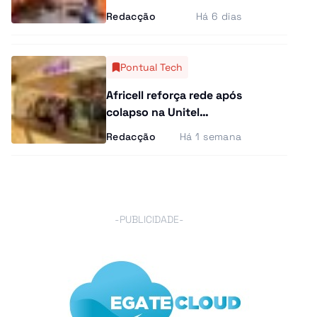
quase todos os ganhos
Redacção
Há 6 dias
do primeiro dia
Pontual Tech
Africell reforça rede após
colapso na Unitel
provocar corrida de
Redacção
Há 1 semana
novos clientes
-PUBLICIDADE-