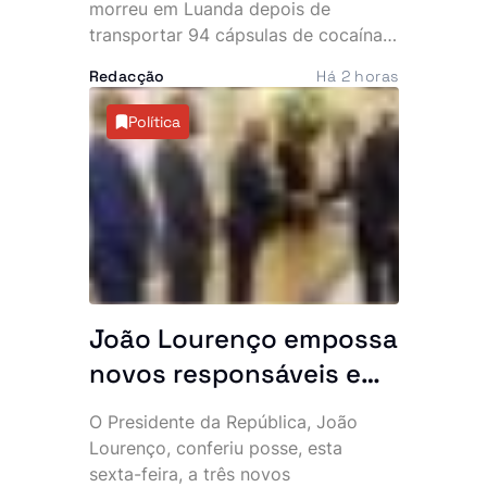
rede
morreu em Luanda depois de
transportar 94 cápsulas de cocaína
no abdómen. O Serviço de
Redacção
Há 2 horas
Investigação Criminal (SIC) anunciou,
esta sexta-feira, a detenção de três
Política
cidadãos angolanos suspeitos de
envolvimento no caso, que expôs
uma alegada rede internacional de
tráfico de estupefacientes com
ligações ao Brasil.
João Lourenço empossa
novos responsáveis e
exige resultados: “O
O Presidente da República, João
Executivo conta
Lourenço, conferiu posse, esta
convosco”
sexta-feira, a três novos