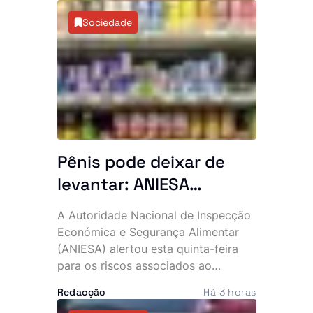
oposição e voltou a alimentar
Sociedade
especulações sobre o estado de
saúde do chefe de Estado, de 93
anos.
Pênis pode deixar de
levantar: ANIESA
desaconselha consumo
A Autoridade Nacional de Inspecção
de Power Plus e Motu
Económica e Segurança Alimentar
Rouge após descoberta
(ANIESA) alertou esta quinta-feira
para os riscos associados ao
de substâncias
consumo das bebidas energéticas
impróprias
Redacção
Há 3 horas
Power Plus e Motu Rouge, depois de