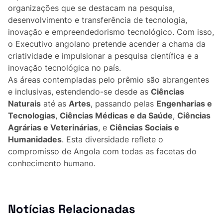
Lifestyle
organizações que se destacam na pesquisa,
desenvolvimento e transferência de tecnologia,
Casa
inovação e empreendedorismo tecnológico. Com isso,
o Executivo angolano pretende acender a chama da
Fama
criatividade e impulsionar a pesquisa científica e a
inovação tecnológica no país.
Figuras
As áreas contempladas pelo prêmio são abrangentes
e inclusivas, estendendo-se desde as
Ciências
Orgulho ou Vergonha?
Naturais
até as
Artes
, passando pelas
Engenharias e
Tecnologias
,
Ciências Médicas e da Saúde
,
Ciências
Agrárias e Veterinárias
, e
Ciências Sociais e
Vox Populi
Humanidades
. Esta diversidade reflete o
compromisso de Angola com todas as facetas do
Reportagem
conhecimento humano.
Ensino Superior
Redes Sociais
Notícias Relacionadas