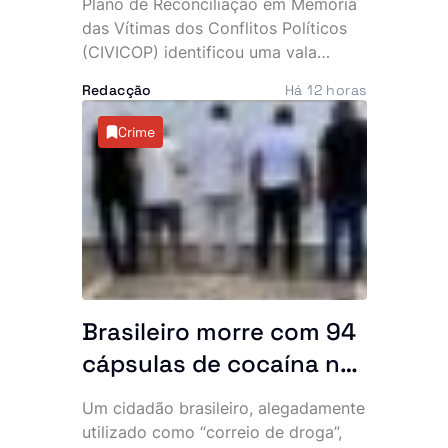
Plano de Reconciliação em Memória
das Vítimas dos Conflitos Políticos
(CIVICOP) identificou uma vala
comum com 41 vítimas no município
Redacção
Há 12 horas
de Quirima, província de Malanje,
numa descoberta que volta a expor
Crime
as marcas profundas deixadas pelos
conflitos que assolaram Angola.
Brasileiro morre com 94
cápsulas de cocaína no
abdómen e SIC
Um cidadão brasileiro, alegadamente
desmantela parte da
utilizado como “correio de droga”,