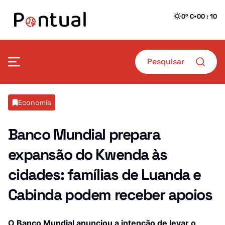
•
0º C
00 : 10
Mais Pontual
Economia
Política
Defesa
Banco Mundial prepara
expansão do Kwenda às
Sociedade
Transportes
cidades: famílias de Luanda e
Economia
Crime
Cabinda podem receber apoios
Desporto
Educação
Saúde
O Banco Mundial anunciou a intenção de levar o