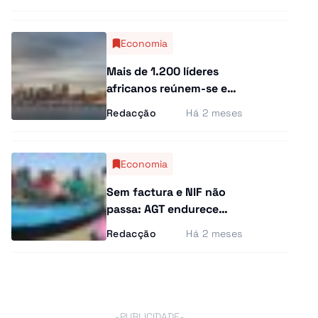
milhões de dólares
Economia
Mais de 1.200 líderes
africanos reúnem-se em
Angola para discutir o
Redacção
Há 2 meses
financiamento do
continente
Economia
Sem factura e NIF não
passa: AGT endurece
fiscalização e impõe
Redacção
Há 2 meses
novas regras ao
transporte de pescado e
produtos agrícolas
-PUBLICIDADE-