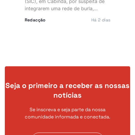
(SIC), em Cabinda, por suspeita de
integrarem uma rede de burla,
extorsão e utilização fraudulenta da
Redacção
Há 2 dias
rede Vodacom, num esquema que
terá desviado cerca de 40 mil euros
e cinco milhões de kwanzas. O
dinheiro alegadamente sustentava
uma vida de luxo, marcada por
viaturas topo de gama, telemóveis
caros e festas frequentes.
Seja o primeiro a receber as nossas
notícias
Se inscreva e seja parte da nossa
comunidade informada e conectada.