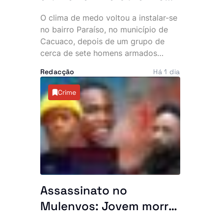
uma hora no bairro
O clima de medo voltou a instalar-se
Paraíso. Polícia vê
no bairro Paraíso, no município de
navios e poeira
Cacuaco, depois de um grupo de
cerca de sete homens armados
invadir várias residências durante a
Redacção
Há 1 dia
madrugada desta quinta-feira. Os
assaltantes roubaram mais de 500
Crime
mil kwanzas, telemóveis,
computadores, jóias e documentos,
deixando os moradores em choque e
a questionar a eficácia do combate à
criminalidade na zona.
Assassinato no
Mulenvos: Jovem morre