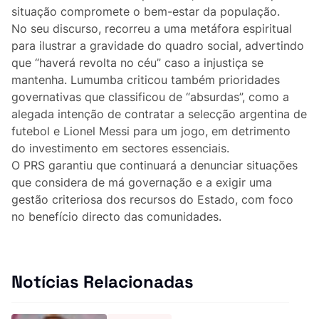
Lifestyle
situação compromete o bem-estar da população.
No seu discurso, recorreu a uma metáfora espiritual
Casa
para ilustrar a gravidade do quadro social, advertindo
que “haverá revolta no céu” caso a injustiça se
Fama
mantenha. Lumumba criticou também prioridades
governativas que classificou de “absurdas”, como a
Figuras
alegada intenção de contratar a selecção argentina de
futebol e Lionel Messi para um jogo, em detrimento
Orgulho ou Vergonha?
do investimento em sectores essenciais.
O PRS garantiu que continuará a denunciar situações
que considera de má governação e a exigir uma
Vox Populi
gestão criteriosa dos recursos do Estado, com foco
no benefício directo das comunidades.
Reportagem
Ensino Superior
Notícias Relacionadas
Redes Sociais