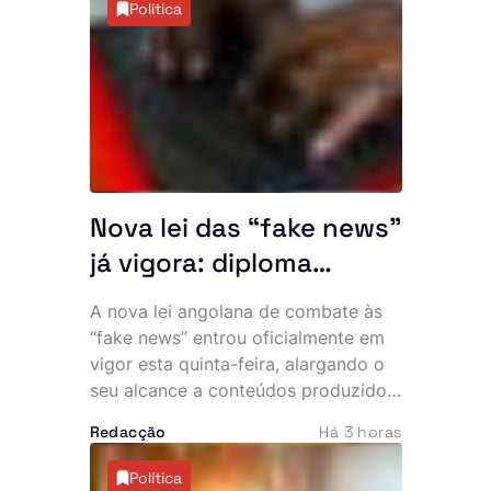
Política
a entrega à conclusão das infra-
estruturas essenciais, recusando a
ocupação de residências sem
condições mínimas de habitabilidade.
Nova lei das “fake news”
já vigora: diploma
abrange conteúdos
A nova lei angolana de combate às
publicados no
“fake news” entrou oficialmente em
estrangeiro
vigor esta quinta-feira, alargando o
seu alcance a conteúdos produzidos
no estrangeiro sempre que tenham
Redacção
Há 3 horas
como destinatário o público
angolano. O diploma impõe novas
Política