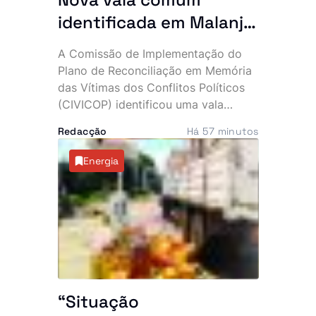
identificada em Malanje
com 41 corpos
A Comissão de Implementação do
Plano de Reconciliação em Memória
das Vítimas dos Conflitos Políticos
(CIVICOP) identificou uma vala
comum com 41 vítimas no município
Redacção
Há 57 minutos
de Quirima, província de Malanje,
numa descoberta que volta a expor
Energia
as marcas profundas deixadas pelos
conflitos que assolaram Angola.
“Situação