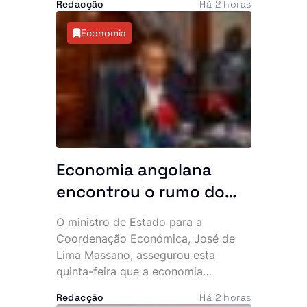
Redacção
Há 2 horas
revelou que a Sonangol enfrenta
dificuldades financeiras para garantir
Economia
o abastecimento, numa altura em
que o aumento do consumo e a
subida dos preços internacionais
agravam a pressão sobre o sector.
Economia angolana
encontrou o rumo do
crescimento, garante
O ministro de Estado para a
Lima Massano
Coordenação Económica, José de
Lima Massano, assegurou esta
quinta-feira que a economia
angolana ultrapassou um longo ciclo
Redacção
Há 2 horas
de contracção e entrou numa fase de