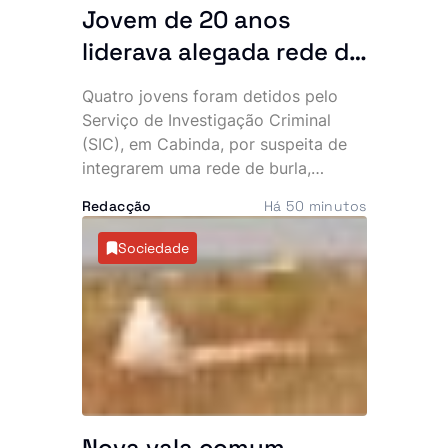
Jovem de 20 anos
liderava alegada rede de
burlas que financiava
Quatro jovens foram detidos pelo
uma vida de luxo, diz SIC
Serviço de Investigação Criminal
(SIC), em Cabinda, por suspeita de
integrarem uma rede de burla,
extorsão e utilização fraudulenta da
Redacção
Há 50 minutos
rede Vodacom, num esquema que
terá desviado cerca de 40 mil euros
Sociedade
e cinco milhões de kwanzas. O
dinheiro alegadamente sustentava
uma vida de luxo, marcada por
viaturas topo de gama, telemóveis
caros e festas frequentes.
Nova vala comum