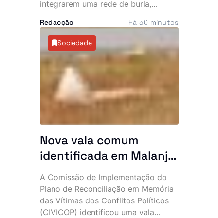
integrarem uma rede de burla,
extorsão e utilização fraudulenta da
Redacção
Há 50 minutos
rede Vodacom, num esquema que
terá desviado cerca de 40 mil euros
Sociedade
e cinco milhões de kwanzas. O
dinheiro alegadamente sustentava
uma vida de luxo, marcada por
viaturas topo de gama, telemóveis
caros e festas frequentes.
Nova vala comum
identificada em Malanje
com 41 corpos
A Comissão de Implementação do
Plano de Reconciliação em Memória
das Vítimas dos Conflitos Políticos
(CIVICOP) identificou uma vala