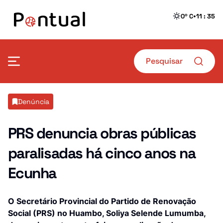
•
0º C
11 : 35
Mais Pontual
Denúncia
Política
Defesa
PRS denuncia obras públicas
paralisadas há cinco anos na
Sociedade
Transportes
Ecunha
Economia
Crime
Desporto
Educação
O Secretário Provincial do Partido de Renovação
Social (PRS) no Huambo, Soliya Selende Lumumba,
Saúde