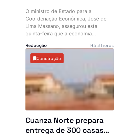
crescimento, garante
O ministro de Estado para a
Lima Massano
Coordenação Económica, José de
Lima Massano, assegurou esta
quinta-feira que a economia
angolana ultrapassou um longo ciclo
Redacção
Há 2 horas
de contracção e entrou numa fase de
crescimento sustentado,
Construção
impulsionada sobretudo pelo
dinamismo do sector não petrolífero,
com destaque para o agro-negócio.
Cuanza Norte prepara
entrega de 300 casas