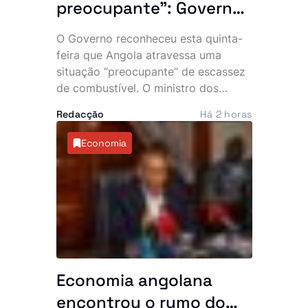
preocupante”: Governo
admite escassez de
O Governo reconheceu esta quinta-
combustível e
feira que Angola atravessa uma
dificuldades da
situação “preocupante” de escassez
de combustível. O ministro dos
Sonangol
Recursos Minerais, Petróleo e Gás
Redacção
Há 2 horas
revelou que a Sonangol enfrenta
dificuldades financeiras para garantir
Economia
o abastecimento, numa altura em
que o aumento do consumo e a
subida dos preços internacionais
agravam a pressão sobre o sector.
Economia angolana
encontrou o rumo do