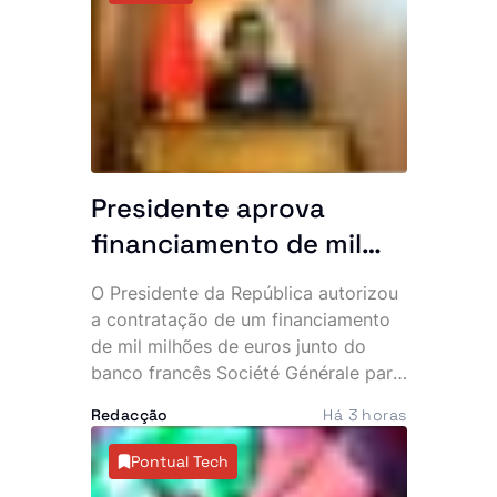
regras às plataformas digitais,
endurece as sanções e agrava as
penas para quem produzir ou
divulgar informações falsas.
Presidente aprova
financiamento de mil
milhões de euros de
O Presidente da República autorizou
banco francês
a contratação de um financiamento
de mil milhões de euros junto do
banco francês Société Générale para
impulsionar a execução de projectos
Redacção
Há 3 horas
estratégicos do Programa de
Investimento Público (PIP). A decisão
Pontual Tech
abre caminho para um vasto pacote