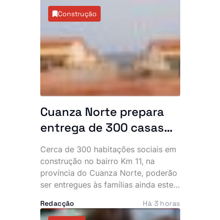
crescimento sustentado,
Construção
impulsionada sobretudo pelo
dinamismo do sector não petrolífero,
com destaque para o agro-negócio.
Cuanza Norte prepara
entrega de 300 casas
sociais ainda este ano
Cerca de 300 habitações sociais em
construção no bairro Km 11, na
província do Cuanza Norte, poderão
ser entregues às famílias ainda este
ano. O anúncio foi feito pelo
Redacção
Há 3 horas
governador provincial, João Diogo
Gaspar, que, no entanto, condicionou