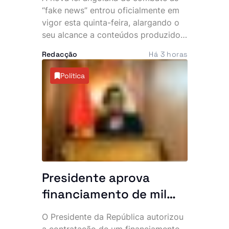
publicados no
“fake news” entrou oficialmente em
estrangeiro
vigor esta quinta-feira, alargando o
seu alcance a conteúdos produzidos
no estrangeiro sempre que tenham
Redacção
Há 3 horas
como destinatário o público
angolano. O diploma impõe novas
Política
regras às plataformas digitais,
endurece as sanções e agrava as
penas para quem produzir ou
divulgar informações falsas.
Presidente aprova
financiamento de mil
milhões de euros de
O Presidente da República autorizou
banco francês
a contratação de um financiamento