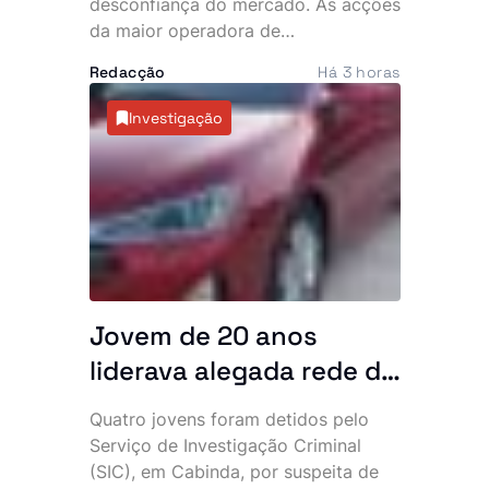
ciberataque
desconfiança do mercado. As acções
da maior operadora de
telecomunicações do país registaram
Redacção
Há 3 horas
esta quinta-feira uma queda próxima
dos 20% na Bolsa de Dívida e
Investigação
Valores de Angola (BODIVA),
passando a negociar abaixo do
preço de admissão, poucos dias
após a estreia em bolsa e na
sequência do ciberataque que abalou
a empresa.
Jovem de 20 anos
liderava alegada rede de
burlas que financiava
Quatro jovens foram detidos pelo
uma vida de luxo, diz SIC
Serviço de Investigação Criminal
(SIC), em Cabinda, por suspeita de