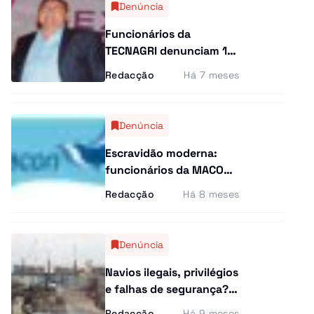
Curiosidades
Denúncia
Funcionários da
Entrevistas
TECNAGRI denunciam 12
meses sem pagamento
Redacção
Há 7 meses
Última Hora
Ensino Superior
Denúncia
Gastronomia
Escravidão moderna:
funcionários da MACON
Multimídia
denunciam exploração
Redacção
Há 8 meses
laboral
Denúncia
Navios ilegais, privilégios
e falhas de segurança?
Autoridades apontam
Redacção
Há 9 meses