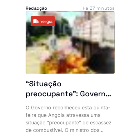
comum com 41 vítimas no município
Redacção
Há 57 minutos
de Quirima, província de Malanje,
numa descoberta que volta a expor
Energia
as marcas profundas deixadas pelos
conflitos que assolaram Angola.
“Situação
preocupante”: Governo
admite escassez de
O Governo reconheceu esta quinta-
combustível e
feira que Angola atravessa uma
dificuldades da
situação “preocupante” de escassez
de combustível. O ministro dos
Sonangol
Recursos Minerais, Petróleo e Gás