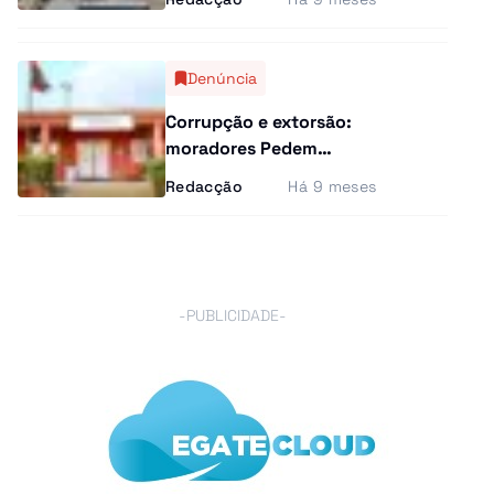
falhas na fiscalização do
Porto de Luanda
Denúncia
Corrupção e extorsão:
moradores Pedem
Intervenção da IGAE e da
Redacção
Há 9 meses
PGR na Administração da
Camama
-PUBLICIDADE-