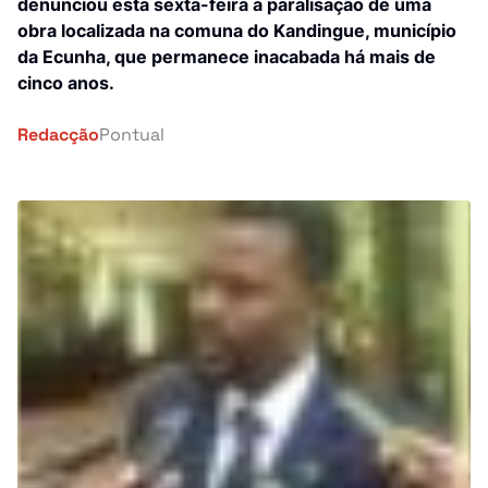
Investigação
denunciou esta sexta-feira a paralisação de uma
obra localizada na comuna do Kandingue, município
África
da Ecunha, que permanece inacabada há mais de
Tragédia
cinco anos.
Mundo
Energia
Redacção
Pontual
País
Pontual Tech
Banca e Seguros
Negócios
Cultura
Religião
Construção