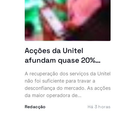
de investimentos em infra-estruturas,
abastecimento de água, obras
públicas e equipamentos desportivos
em várias províncias do país.
Acções da Unitel
afundam quase 20%
apesar da reposição dos
A recuperação dos serviços da Unitel
serviços após
não foi suficiente para travar a
ciberataque
desconfiança do mercado. As acções
da maior operadora de
telecomunicações do país registaram
Redacção
Há 3 horas
esta quinta-feira uma queda próxima
dos 20% na Bolsa de Dívida e
Valores de Angola (BODIVA),
passando a negociar abaixo do