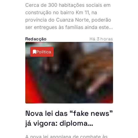
sociais ainda este ano
Cerca de 300 habitações sociais em
construção no bairro Km 11, na
província do Cuanza Norte, poderão
ser entregues às famílias ainda este
ano. O anúncio foi feito pelo
Redacção
Há 3 horas
governador provincial, João Diogo
Gaspar, que, no entanto, condicionou
Política
a entrega à conclusão das infra-
estruturas essenciais, recusando a
ocupação de residências sem
condições mínimas de habitabilidade.
Nova lei das “fake news”
já vigora: diploma
abrange conteúdos
A nova lei angolana de combate às