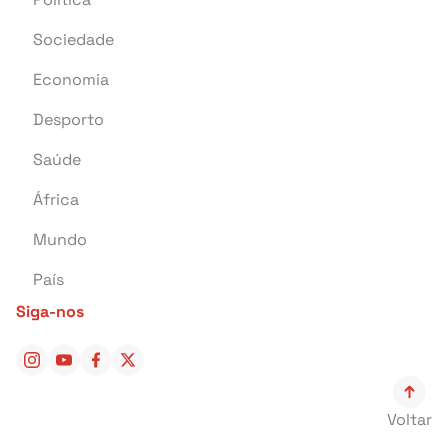
Sociedade
Transportes
Economia
Crime
Desporto
Educação
Saúde
Investigação
África
Tragédia
Mundo
Energia
País
Pontual Tech
Siga-nos
Banca e Seguros
Negócios
Cultura
Voltar
Religião