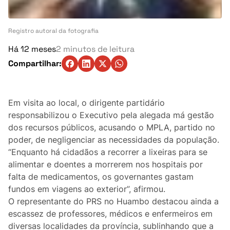
Turismo
Ambiente
Registro autoral da fotografia
Há 12 meses
2 minutos de leitura
Denúncia
Compartilhar:
Matérias-Primas
Em visita ao local, o dirigente partidário
Eventos
responsabilizou o Executivo pela alegada má gestão
dos recursos públicos, acusando o MPLA, partido no
Indústria
poder, de negligenciar as necessidades da população.
“Enquanto há cidadãos a recorrer a lixeiras para se
Auto
alimentar e doentes a morrerem nos hospitais por
falta de medicamentos, os governantes gastam
Agricultura
fundos em viagens ao exterior”, afirmou.
O representante do PRS no Huambo destacou ainda a
Vozes Pontuais
escassez de professores, médicos e enfermeiros em
diversas localidades da província, sublinhando que a